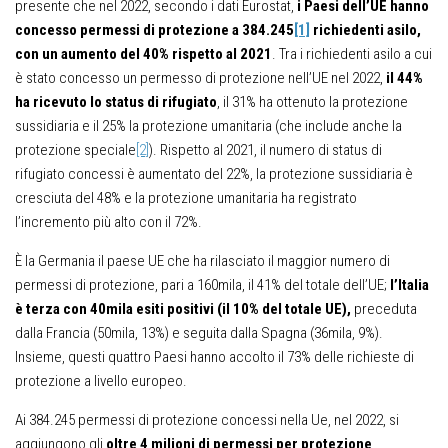
presente che nel 2022, secondo i dati Eurostat,
i Paesi dell’UE hanno
concesso permessi di protezione a 384.245
[1]
richiedenti asilo,
con un aumento del 40% rispetto al 2021
. Tra i richiedenti asilo a cui
è stato concesso un permesso di protezione nell’UE nel 2022,
il 44%
ha ricevuto lo status di rifugiato
, il 31% ha ottenuto la protezione
sussidiaria e il 25% la protezione umanitaria (che include anche la
protezione speciale
[2]
). Rispetto al 2021, il numero di status di
rifugiato concessi è aumentato del 22%, la protezione sussidiaria è
cresciuta del 48% e la protezione umanitaria ha registrato
l’incremento più alto con il 72%.
È la Germania il paese UE che ha rilasciato il maggior numero di
permessi di protezione, pari a 160mila, il 41% del totale dell’UE;
l’Italia
è terza con 40mila esiti positivi (il 10% del totale UE),
preceduta
dalla Francia (50mila, 13%) e seguita dalla Spagna (36mila, 9%).
Insieme, questi quattro Paesi hanno accolto il 73% delle richieste di
protezione a livello europeo.
Ai 384.245 permessi di protezione concessi nella Ue, nel 2022, si
aggiungono gli
oltre 4 milioni di permessi per protezione