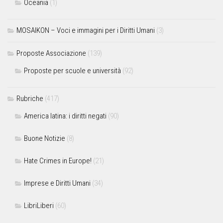
Oceania
(1)
MOSAIKON – Voci e immagini per i Diritti Umani
(3)
Proposte Associazione
(139)
Proposte per scuole e università
(92)
Rubriche
(417)
America latina: i diritti negati
(90)
Buone Notizie
(8)
Hate Crimes in Europe!
(21)
Imprese e Diritti Umani
(34)
LibriLiberi
(60)