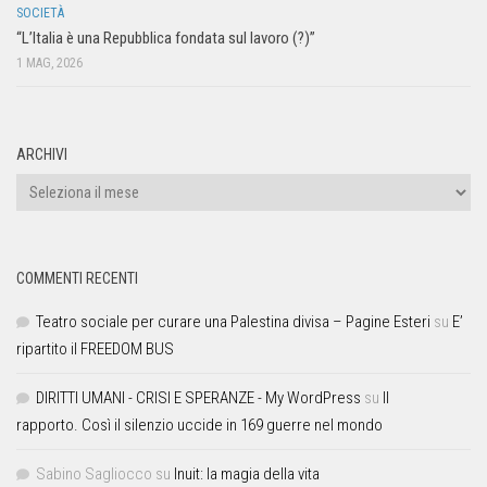
SOCIETÀ
“L’Italia è una Repubblica fondata sul lavoro (?)”
1 MAG, 2026
ARCHIVI
COMMENTI RECENTI
Teatro sociale per curare una Palestina divisa – Pagine Esteri
su
E’
ripartito il FREEDOM BUS
DIRITTI UMANI - CRISI E SPERANZE - My WordPress
su
Il
rapporto. Così il silenzio uccide in 169 guerre nel mondo
Sabino Sagliocco
su
Inuit: la magia della vita