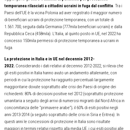
temporanea rilasciati a cittadini ucraini in fuga dal conflitto
. Tra i
Paesi dell’UE è la vicina Polonia ad aver registrato il maggior numero
di beneficiari ucraini di protezione temporanea, con un totale di
1.561.700, seguita dalla Germania (777mila beneficiari ucraini) e dalla
Repubblica Ceca (458mila). L’Italia, al quinto posto in UE, nel 2022 ha
concesso 150mila permessi di protezione temporanea a ucraini in
fuga.
La protezione in Italia e in UE nel decennio 2012-
2022.
Considerando i dati relativi al decennio 2012-2022, si rileva che
gli esiti positivi in Italia hanno avuto un andamento altalenante, con
periodi in cui la protezione ha raggiunto percentuali largamente
maggioritarie dovute soprattutto alle crisi dei Paesi di origine dei
richiedenti: 80% di decisioni positive nel 2012 (soprattutto protezione
umanitaria a seguito degli arrivi di numerosi migranti dal Nord Africa in
concomitanza delle “primavere arabe”); il 60% di esiti positivi negli
anni 2013-2014 (a seguito soprattutto delle crisi in Siria e Eritrea). In
questi anni le concessioni di protezione in Italia sono risultate
maggiori in termini relativi rispetto alla media UE, i cui esiti positivi alle