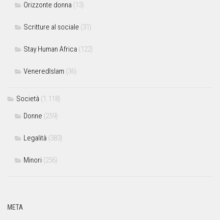
Orizzonte donna
(13)
Scritture al sociale
(31)
Stay Human Africa
(122)
VeneredIslam
(36)
Società
(1.118)
Donne
(259)
Legalità
(383)
Minori
(256)
META