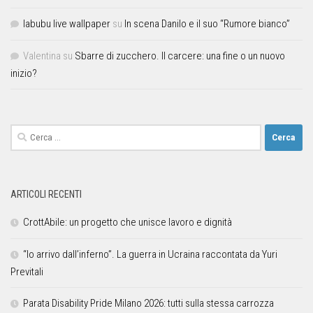
labubu live wallpaper
su
In scena Danilo e il suo “Rumore bianco”
Valentina
su
Sbarre di zucchero. Il carcere: una fine o un nuovo
inizio?
ARTICOLI RECENTI
CrottAbile: un progetto che unisce lavoro e dignità
“Io arrivo dall’inferno”. La guerra in Ucraina raccontata da Yuri
Previtali
Parata Disability Pride Milano 2026: tutti sulla stessa carrozza