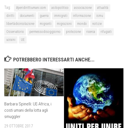
Tag:
#peridirittiumani.com
asilopolitico
associazione
attualità
diritti
documenti
guerra
immigrati
informazione
ismu
libertàdicircolazione
migranti
migrazioni
mondo
notizie
Osservatorio
permessodisoggiorno
protezione
ricerca
rifugiati
ucraini
UE
POTREBBERO INTERESSARTI ANCHE...
Barbara Spinelli: UE-Africa, i
costi umani della lotta agli
smuggler
29 OTTOBRE 2017