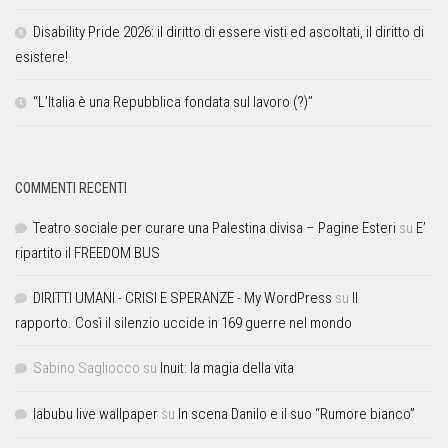
Disability Pride 2026: il diritto di essere visti ed ascoltati, il diritto di
esistere!
“L’Italia è una Repubblica fondata sul lavoro (?)”
COMMENTI RECENTI
Teatro sociale per curare una Palestina divisa – Pagine Esteri
su
E’
ripartito il FREEDOM BUS
DIRITTI UMANI - CRISI E SPERANZE - My WordPress
su
Il
rapporto. Così il silenzio uccide in 169 guerre nel mondo
Sabino Sagliocco
su
Inuit: la magia della vita
labubu live wallpaper
su
In scena Danilo e il suo “Rumore bianco”