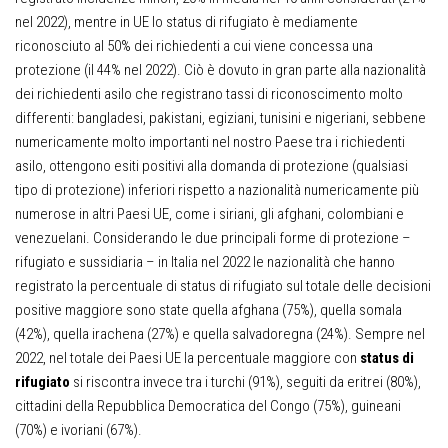
nel 2022), mentre in UE lo status di rifugiato è mediamente
riconosciuto al 50% dei richiedenti a cui viene concessa una
protezione (il 44% nel 2022). Ciò è dovuto in gran parte alla nazionalità
dei richiedenti asilo che registrano tassi di riconoscimento molto
differenti: bangladesi, pakistani, egiziani, tunisini e nigeriani, sebbene
numericamente molto importanti nel nostro Paese tra i richiedenti
asilo, ottengono esiti positivi alla domanda di protezione (qualsiasi
tipo di protezione) inferiori rispetto a nazionalità numericamente più
numerose in altri Paesi UE, come i siriani, gli afghani, colombiani e
venezuelani. Considerando le due principali forme di protezione –
rifugiato e sussidiaria – in Italia nel 2022 le nazionalità che hanno
registrato la percentuale di status di rifugiato sul totale delle decisioni
positive maggiore sono state quella afghana (75%), quella somala
(42%), quella irachena (27%) e quella salvadoregna (24%). Sempre nel
2022, nel totale dei Paesi UE la percentuale maggiore con
status di
rifugiato
si riscontra invece tra i turchi (91%), seguiti da eritrei (80%),
cittadini della Repubblica Democratica del Congo (75%), guineani
(70%) e ivoriani (67%).