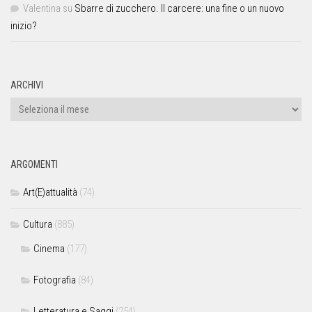
Valentina
su
Sbarre di zucchero. Il carcere: una fine o un nuovo
inizio?
ARCHIVI
ARGOMENTI
Art(E)attualità
(74)
Cultura
(885)
Cinema
(177)
Fotografia
(84)
Letteratura e Saggi
(254)