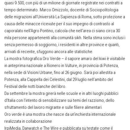
quasi 9.500, con più di un milione di giornate registrate nei contratti a
tempo determinato. Marco Omizzolo, docente di Sociopolitologia
delle migrazioni all’Università La Sapienza di Roma, sotto protezione a
causa delle minacce ricevute per il suo impegno di contrasto al
caporalato nell’Agro Pontino, calcola che nell’area ci siano circa 30
mila persone appartenenti alla comunità sikh. Nella stima sono inclusi i
senza permesso di soggiorno, i residenti in altre province e quanti,
arrivati di recente, sfuggono ancora alle statistiche.
La mostra fotografica Oro Verde – il sapore amaro del kiwi è visitabile
in anteprima nazionale a Rionero in Vulture, in provincia di Potenza,
nella sede di Visioni Urbane, fino al 26 giugno. Sarà poi allestita a
Potenza, alla Cappella dei Celestini, dal 29 luglio nell’ambito del
Festival delle notti bianche del libro.
Da settembre la mostra girerà nelle scuole e in altri luoghi pubblici
d’Italia con l’intento di sensibilizzare sui temi del razzismo, dello
sfruttamento del lavoro migrante e sulle filiere alimentari.
Oro verde è una mostra che nasce da un’inchiesta internazionale
realizzata in collaborazione
IrpiMedia, Danwatch e The Wire e pubblicata su testate come il