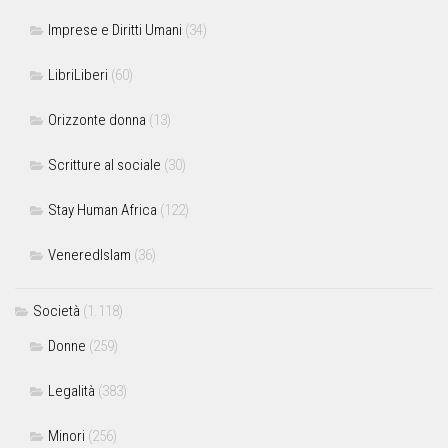
Imprese e Diritti Umani
(34)
LibriLiberi
(60)
Orizzonte donna
(13)
Scritture al sociale
(30)
Stay Human Africa
(122)
VeneredIslam
(36)
Società
(1.118)
Donne
(259)
Legalità
(383)
Minori
(256)