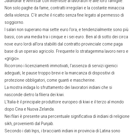
Jalandhar e Amritsar con interviste ai lavoratori e alle loro famiglie.
Non solo paghe da fame, contratti irregolari e la costante minaccia
della violenza. C’è anche il ricatto senza fine legato al permesso di
soggiorno.
I salari non superano mai sette euro l’ora, e tendenzialmente sono più
bassi, con una media tra i cinque e i sei euro. Ben al di sotto dei circa
nove euro lordi all’ora stabiliti dal contratto provinciale come paga
base di un operaio agricolo. Frequente lo stratagemma lavoro nero e
«grigio».
Ricorrono i licenziamenti immotivati, l’assenza di servizi igienici
adeguati, le pause troppo brevi e la mancanza di dispositivi di
protezione obbligatori, come guanti e mascherine.
La mostra indaga lo sfruttamento dei lavoratori indiani che si
nasconde dietro la filiera dei kiwi.
L’Italia è il principale produttore europeo di kiwi e il terzo al mondo
dopo Cina e Nuova Zelanda.
Nei filari è presente una percentuale significativa di indiani di religione
sikh, provenienti dal Punjab.
Secondo i dati Inps, i braccianti indiani in provincia di Latina sono