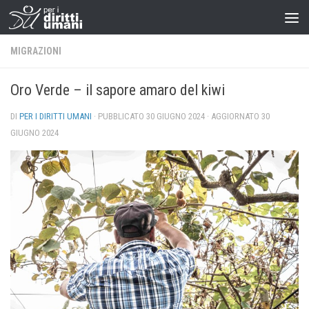
MIGRAZIONI
Oro Verde – il sapore amaro del kiwi
DI
PER I DIRITTI UMANI
· PUBBLICATO
30 GIUGNO 2024
· AGGIORNATO
30
GIUGNO 2024