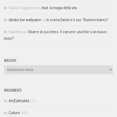
Sabino Sagliocco
su
Inuit: la magia della vita
labubu live wallpaper
su
In scena Danilo e il suo “Rumore bianco”
Valentina
su
Sbarre di zucchero. Il carcere: una fine o un nuovo
inizio?
ARCHIVI
ARGOMENTI
Art(E)attualità
(74)
Cultura
(885)