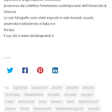
promosso dal collettivo Femminismi contemporanei dell’Università di
Venezia.
Le sue fotografie sono state esposte in sale museali, scuole,
università e biblioteche in Italia e in
Europa.
Il suo sito è www.stefaniaprandi.it
SHARE
Tag:
agricoltura
associazione
attualità
braccianti
denuncia
dirittiumani
filieraalimentare
fotografia
fotografie
immigrati
indiani
informazione
Latina
lavoratori
lavoro
MarcoOmizzolo
migranti
notizie
nuoveschiavitù
permessodisoggiorno
razzismo