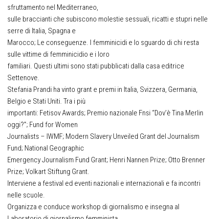
sfruttamento nel Mediterraneo,
sulle braccianti che subiscono molestie sessuali, ricatti e stupri nelle
serre di Italia, Spagna e
Marocco; Le conseguenze. I femminicidi e lo sguardo di chi resta
sulle vittime di femminicidio e i loro
familiari. Questi ultimi sono stati pubblicati dalla casa editrice
Settenove.
Stefania Prandi ha vinto grant e premi in Italia, Svizzera, Germania,
Belgio e Stati Uniti. Tra i più
importanti: Fetisov Awards; Premio nazionale Fnsi “Dov’è Tina Merlin
oggi?”; Fund for Women
Journalists – IWMF; Modern Slavery Unveiled Grant del Journalism
Fund; National Geographic
Emergency Journalism Fund Grant; Henri Nannen Prize; Otto Brenner
Prize; Volkart Stiftung Grant.
Interviene a festival ed eventi nazionali e internazionali e fa incontri
nelle scuole.
Organizza e conduce workshop di giornalismo e insegna al
Laboratorio di giornalismo femminista