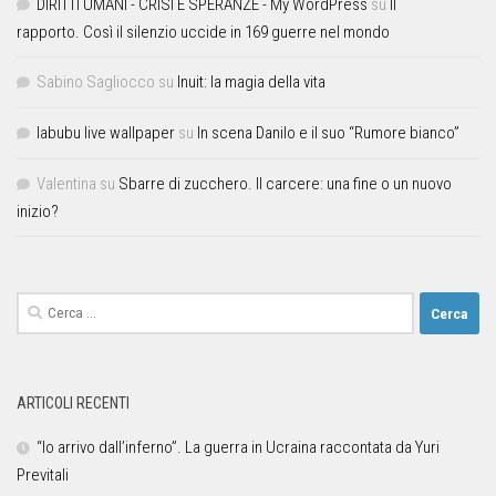
DIRITTI UMANI - CRISI E SPERANZE - My WordPress
su
Il
rapporto. Così il silenzio uccide in 169 guerre nel mondo
Sabino Sagliocco
su
Inuit: la magia della vita
labubu live wallpaper
su
In scena Danilo e il suo “Rumore bianco”
Valentina
su
Sbarre di zucchero. Il carcere: una fine o un nuovo
inizio?
ARTICOLI RECENTI
“Io arrivo dall’inferno”. La guerra in Ucraina raccontata da Yuri
Previtali