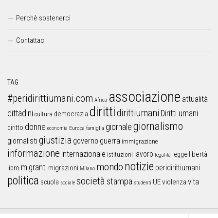
Perchè sostenerci
Contattaci
TAG
associazione
#peridirittiumani.com
attualità
Africa
diritti
dirittiumani
cittadini
Diritti umani
democrazia
cultura
giornalismo
donne
giornale
diritto
Europa
famiglia
economia
giustizia
guerra
giornalisti
governo
immigrazione
informazione
internazionale
lavoro
libertà
legge
istituzioni
legalità
notizie
mondo
migranti
peridirittiumani
libro
migrazioni
Milano
politica
società
stampa
vita
UE
violenza
scuola
sociale
studenti