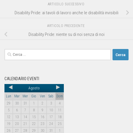
ARTICOLO SUCCESSIVO
Disability Pride: ai tavoli di lavoro anche le disabilità invisibili
ARTICOLO PRECEDENTE
Disability Pride: niente su di noi senza di noi
CALENDARIO EVENTI
Agosto
Lun
Mar
Mer
Gio
Ven
Sab
Dom
29
30
31
1
2
3
4
5
6
7
8
9
10
11
12
13
14
15
16
17
18
19
20
21
22
23
24
25
26
27
28
29
30
31
1