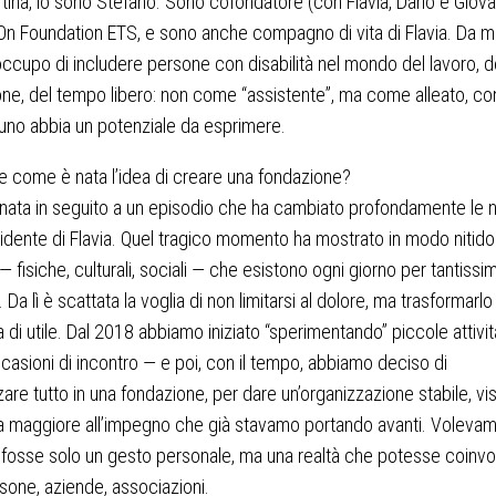
tina, io sono Stefano. Sono cofondatore (con Flavia, Dario e Giova
On Foundation ETS, e sono anche compagno di vita di Flavia. Da mo
occupo di includere persone con disabilità nel mondo del lavoro, d
ne, del tempo libero: non come “assistente”, ma come alleato, co
no abbia un potenziale da esprimere.
 come è nata l’idea di creare una fondazione?
 nata in seguito a un episodio che ha cambiato profondamente le 
incidente di Flavia. Quel tragico momento ha mostrato in modo nitido
 — fisiche, culturali, sociali — che esistono ogni giorno per tantissi
Da lì è scattata la voglia di non limitarsi al dolore, ma trasformarlo 
 di utile. Dal 2018 abbiamo iniziato “sperimentando” piccole attivi
ccasioni di incontro — e poi, con il tempo, abbiamo deciso di
are tutto in una fondazione, per dare un’organizzazione stabile, visi
a maggiore all’impegno che già stavamo portando avanti. Voleva
fosse solo un gesto personale, ma una realtà che potesse coinvo
rsone, aziende, associazioni.