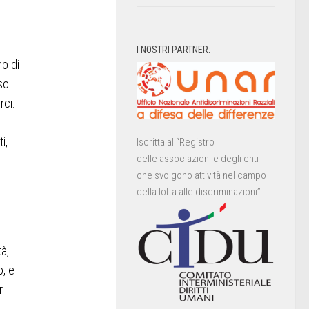
I NOSTRI PARTNER:
mo di
sso
rci.
i,
Iscritta al “Registro
delle associazioni e degli enti
che svolgono attività nel campo
della lotta alle discriminazioni”
tà,
o, e
r