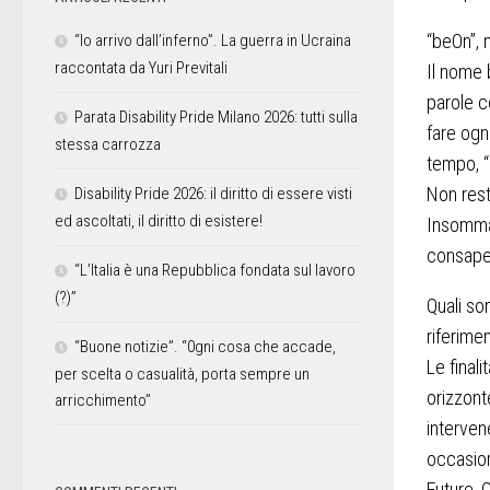
“beOn”, 
“Io arrivo dall’inferno”. La guerra in Ucraina
raccontata da Yuri Previtali
Il nome 
parole c
Parata Disability Pride Milano 2026: tutti sulla
fare ogni
stessa carrozza
tempo, “
Non resta
Disability Pride 2026: il diritto di essere visti
ed ascoltati, il diritto di esistere!
Insomma,
consapev
“L’Italia è una Repubblica fondata sul lavoro
(?)”
Quali son
riferime
“Buone notizie”. “0gni cosa che accade,
Le final
per scelta o casualità, porta sempre un
orizzont
arricchimento”
interven
occasion
Future, 