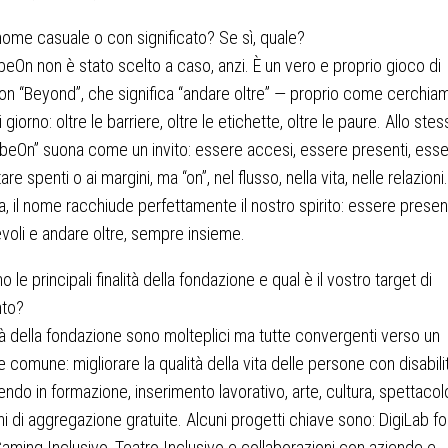
nome casuale o con significato? Se sì, quale?
beOn non è stato scelto a caso, anzi. È un vero e proprio gioco di
on “Beyond”, che significa “andare oltre” — proprio come cerchia
 giorno: oltre le barriere, oltre le etichette, oltre le paure. Allo ste
beOn” suona come un invito: essere accesi, essere presenti, esse
re spenti o ai margini, ma “on”, nel flusso, nella vita, nelle relazioni.
 il nome racchiude perfettamente il nostro spirito: essere present
oli e andare oltre, sempre insieme.
o le principali finalità della fondazione e qual è il vostro target di
nto?
ità della fondazione sono molteplici ma tutte convergenti verso un
e comune: migliorare la qualità della vita delle persone con disabili
endo in formazione, inserimento lavorativo, arte, cultura, spettacol
i di aggregazione gratuite. Alcuni progetti chiave sono: DigiLab fo
Gaming Inclusivo, Teatro Inclusivo e collaborazioni con aziende e