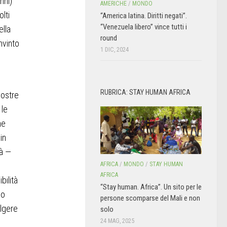
nni)
AMERICHE
/
MONDO
lti
“America latina. Diritti negati”.
“Venezuela libero” vince tutti i
ella
round
nvinto
1 DIC, 2024
RUBRICA: STAY HUMAN AFRICA
nostre
 le
me
in
tà —
AFRICA
/
MONDO
/
STAY HUMAN
AFRICA
bilità
“Stay human. Africa”. Un sito per le
mo
persone scomparse del Mali e non
lgere
solo
24 MAG, 2025