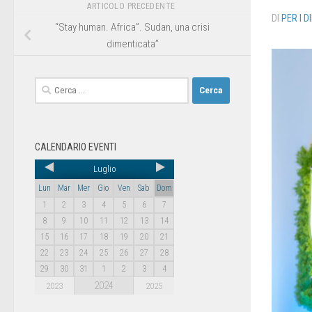
ARTICOLO PRECEDENTE
DI
PER I D
“Stay human. Africa”. Sudan, una crisi
dimenticata”
CALENDARIO EVENTI
Luglio
Lun
Mar
Mer
Gio
Ven
Sab
Dom
1
2
3
4
5
6
7
8
9
10
11
12
13
14
15
16
17
18
19
20
21
22
23
24
25
26
27
28
29
30
31
1
2
3
4
2024
2023
2025