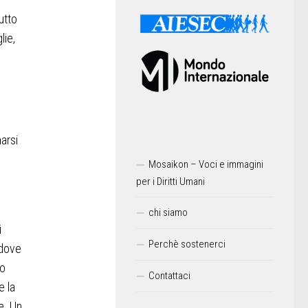
utto
lie,
marsi
Mosaikon – Voci e immagini
per i Diritti Umani
chi siamo
i
Perchè sostenerci
 dove
mo
Contattaci
e la
e. Un