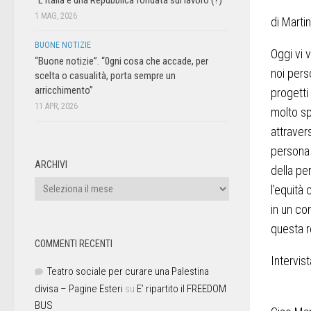
1 MAG, 2026
di Marti
BUONE NOTIZIE
Oggi vi 
“Buone notizie”. “0gni cosa che accade, per
noi pers
scelta o casualità, porta sempre un
arricchimento”
progetti
11 APR, 2026
molto sp
attraver
persona 
ARCHIVI
della pe
l’equità 
in un co
questa r
COMMENTI RECENTI
Intervis
Teatro sociale per curare una Palestina
divisa – Pagine Esteri
su
E’ ripartito il FREEDOM
BUS