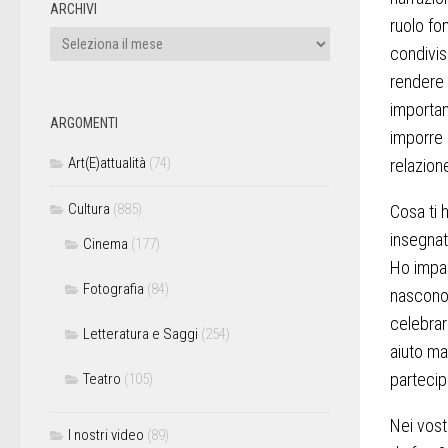
ARCHIVI
ruolo fo
condivis
rendere 
importan
ARGOMENTI
imporre 
Art(E)attualità
(74)
relazion
Cultura
(885)
Cosa ti 
insegnat
Cinema
(177)
Ho impara
Fotografia
(84)
nascono 
celebrar
Letteratura e Saggi
(254)
aiuto ma
partecip
Teatro
(105)
Nei vost
I nostri video
(89)