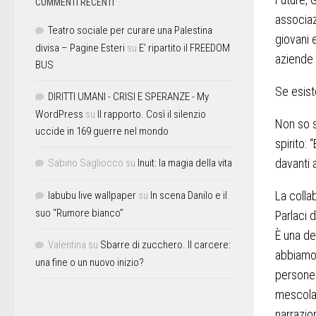
COMMENTI RECENTI
associazi
Teatro sociale per curare una Palestina
giovani 
divisa – Pagine Esteri
su
E’ ripartito il FREEDOM
aziende 
BUS
Se esist
DIRITTI UMANI - CRISI E SPERANZE - My
WordPress
su
Il rapporto. Così il silenzio
Non so s
uccide in 169 guerre nel mondo
spirito: 
davanti 
Sabino Sagliocco
su
Inuit: la magia della vita
La colla
labubu live wallpaper
su
In scena Danilo e il
suo “Rumore bianco”
Parlaci 
È una de
Valentina
su
Sbarre di zucchero. Il carcere:
abbiamo 
una fine o un nuovo inizio?
persone 
mescolat
narrazio