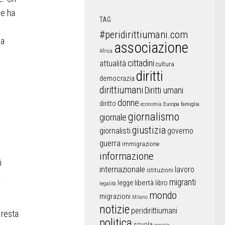
he ha
TAG
#peridirittiumani.com
ia
associazione
Africa
cittadini
attualità
cultura
diritti
democrazia
dirittiumani
Diritti umani
donne
diritto
Europa
famiglia
economia
giornalismo
giornale
giustizia
giornalisti
governo
guerra
immigrazione
informazione
i
internazionale
lavoro
istituzioni
a
migranti
libertà
libro
legge
legalità
mondo
migrazioni
Milano
notizie
peridirittiumani
 resta
politica
scuola