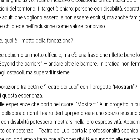
oni del territorio. Il target è chiaro: persone con disabilità, sopratt
e adulti che vogliono esserci e non essere esclusi, ma anche famig
e chi crede nell’inclusione come valore condiviso.
e, qual è il motto della fondazione?
e abbiamo un motto ufficiale, ma c’è una frase che riflette bene lo
“Beyond the barriers” — andare oltre le barriere. In pratica: non fer
agli ostacoli, ma superarli insieme.
borazione tra beOn e “Teatro dei Lupi” con il progetto “Mostrarti”?
di questa esperienza.
lle esperienze che porto nel cuore. “Mostrarti” è un progetto in cu
collaborato con il Teatro dei Lupi per creare uno spazio artistico
con disabilità potessero mostrarsi nella loro espressività. Abbia
o competenze: il Teatro dei Lupi porta la professionalità scenica 
ne, noi portiamo attenzione all’accessibilità e supporto alle person