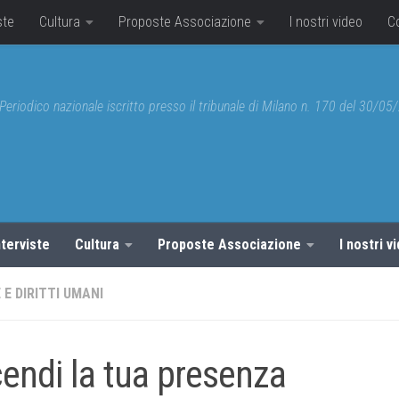
ste
Cultura
Proposte Associazione
I nostri video
C
Periodico nazionale iscritto presso il tribunale di Milano n. 170 del 30/0
nterviste
Cultura
Proposte Associazione
I nostri v
 E DIRITTI UMANI
endi la tua presenza