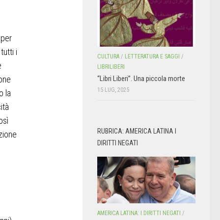
 per
utti i
CULTURA
/
LETTERATURA E SAGGI
/
è
LIBRILIBERI
ione
“Libri Liberi”. Una piccola morte
15 LUG, 2025
o la
ità
osì
RUBRICA: AMERICA LATINA I
azione
DIRITTI NEGATI
AMERICA LATINA: I DIRITTI NEGATI
/