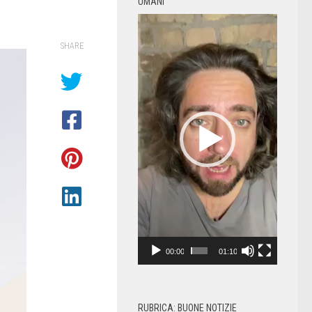
UMANI
Video
Player
SHARE
00:00
01:10
RUBRICA: BUONE NOTIZIE