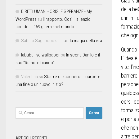
Ciao Mar
della be
DIRITTI UMANI - CRISI E SPERANZE - My
anni mi 
WordPress
su
Il rapporto. Così il silenzio
formazio
uccide in 169 guerre nel mondo
che ognu
Sabino Sagliocco
su
Inuit: la magia della vita
Quando e
labubu live wallpaper
su
In scena Danilo e il
L’idea è
suo “Rumore bianco”
vite: l’
barriere
Valentina
su
Sbarre di zucchero. Il carcere:
persone. 
una fine o un nuovo inizio?
qualcosa
corsi, o
formalizz
e portat
che non 
altre pe
ARTICOLI RECENTI