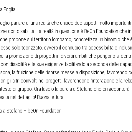
na Foglia
voglio parlare di una realtà che unisce due aspetti molto importanti
one con disabilità. La realtà in questione è BeOn Foundation che in t
 che propone sul territorio lombardo, concretizza un binomio che 
esso solo teorizzato, ovvero il connubio tra accessibilità e inclus
so la promozione di progetti in diversi ambiti che pongono al centr
con disabilità e le sue esigenze facilitando a seconda delle capac
rsona, la fruizione delle risorse messe a disposizione, favorendo c
con gli altri coinvolti nei progetti, favorendone l’interazione e la rel
ntesto di gruppo. Ora lascio la parola a Stefano che ci racconterà
ealtà nel dettaglio! Buona lettura
ta a Stefano – beOn Foundation