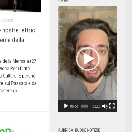
UMANI
Video
Player
IO 2023
e nostre lettrici
 seme della
a della Memoria (27
one Per i Diritti
 Cultura! E perché
tere sul Passato e dal
etere gli...
00:00
01:10
RUBRICA: BUONE NOTIZIE