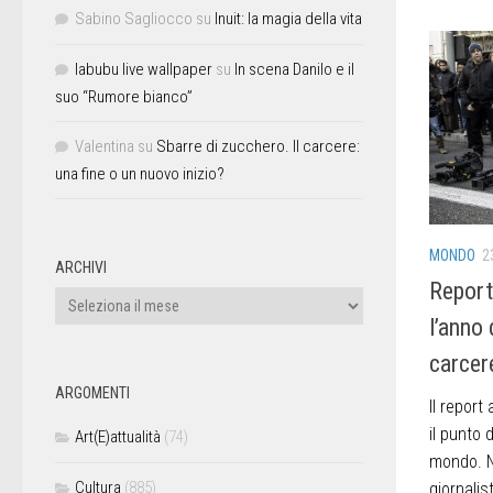
Sabino Sagliocco
su
Inuit: la magia della vita
labubu live wallpaper
su
In scena Danilo e il
suo “Rumore bianco”
Valentina
su
Sbarre di zucchero. Il carcere:
una fine o un nuovo inizio?
MONDO
2
ARCHIVI
Report
l’anno 
carcere
ARGOMENTI
Il report
il punto 
Art(E)attualità
(74)
mondo. N
Cultura
(885)
giornalis