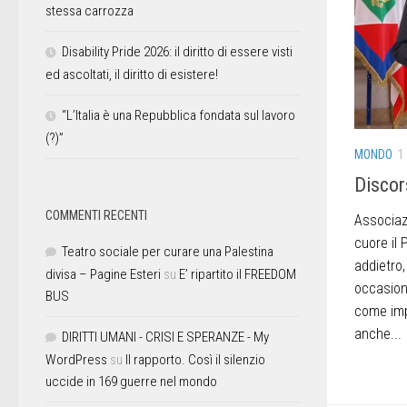
stessa carrozza
Disability Pride 2026: il diritto di essere visti
ed ascoltati, il diritto di esistere!
“L’Italia è una Repubblica fondata sul lavoro
(?)”
MONDO
1
Discor
COMMENTI RECENTI
Associazi
cuore il 
Teatro sociale per curare una Palestina
addietro,
divisa – Pagine Esteri
su
E’ ripartito il FREEDOM
occasione
BUS
come imp
anche...
DIRITTI UMANI - CRISI E SPERANZE - My
WordPress
su
Il rapporto. Così il silenzio
uccide in 169 guerre nel mondo