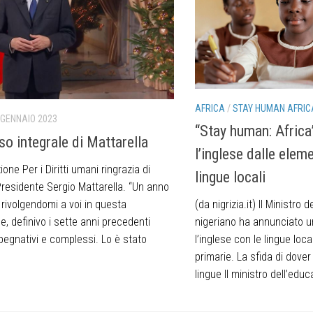
AFRICA
/
STAY HUMAN AFRIC
 GENNAIO 2023
“Stay human: Africa”
so integrale di Mattarella
l’inglese dalle elem
one Per i Diritti umani ringrazia di
lingue locali
Presidente Sergio Mattarella. “Un anno
 rivolgendomi a voi in questa
(da nigrizia.it) Il Ministro 
, definivo i sette anni precedenti
nigeriano ha annunciato un
egnativi e complessi. Lo è stato
l’inglese con le lingue loca
primarie. La sfida di dover
lingue Il ministro dell’educ