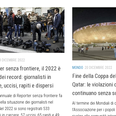
3 DICEMBRE 2022
er senza frontiere, il 2022 è
MONDO
20 DICEMBRE 2022
Fine della Coppa de
dei record: giornalisti in
Qatar: le violazioni 
, uccisi, rapiti e dispersi
continuano senza s
 annuale di Reporter senza frontiere fa
della situazione dei giornalisti nel
Al termine dei Mondiali di c
el 2022 si sono registrati 533
l’Associazione per i popoli
ti in carcere, 57 uccisi, 65 rapiti e 49