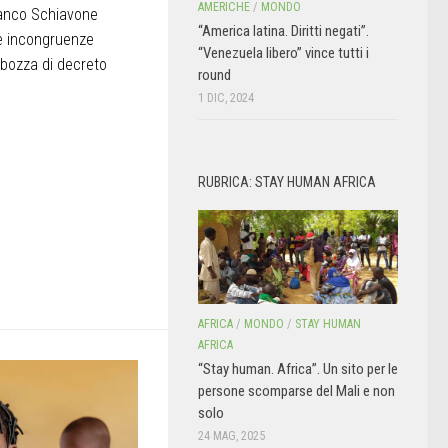
AMERICHE
/
MONDO
franco Schiavone
“America latina. Diritti negati”.
 le incongruenze
“Venezuela libero” vince tutti i
 bozza di decreto
round
1 DIC, 2024
RUBRICA: STAY HUMAN AFRICA
AFRICA
/
MONDO
/
STAY HUMAN
AFRICA
“Stay human. Africa”. Un sito per le
persone scomparse del Mali e non
solo
24 MAG, 2025