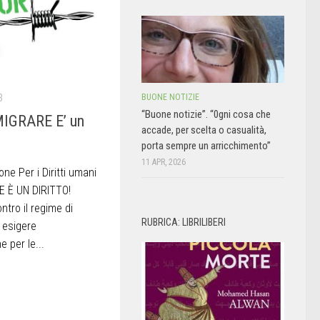
3
BUONE NOTIZIE
“Buone notizie”. “0gni cosa che
MIGRARE E’ un
accade, per scelta o casualità,
porta sempre un arricchimento”
11 APR, 2026
e Per i Diritti umani
E È UN DIRITTO!
ntro il regime di
RUBRICA: LIBRILIBERI
r esigere
e per le...