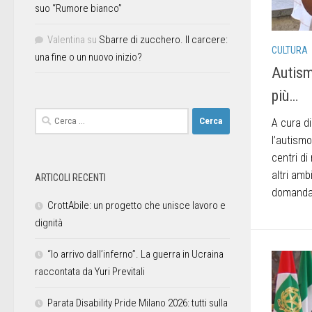
suo “Rumore bianco”
Valentina
su
Sbarre di zucchero. Il carcere:
CULTURA
una fine o un nuovo inizio?
Autism
più…
A cura d
l’autismo
centri di
altri amb
ARTICOLI RECENTI
domanda. 
CrottAbile: un progetto che unisce lavoro e
dignità
“Io arrivo dall’inferno”. La guerra in Ucraina
raccontata da Yuri Previtali
Parata Disability Pride Milano 2026: tutti sulla