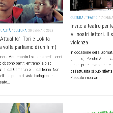
CULTURA
/
TEATRO
17 GENNA
Invito a teatro per l
TUALITÀ
/
CULTURA
20 GENNAIO 2023
e i nostri lettori. Il
Attualità”: Tori e Lokita
violenza
 volta parliamo di un film)
In occasione della Giornat
andra Montesanto Lokita ha sedici anni
gennaio). Perché Associazi
dici; sono partiti entrambi a piedi
umani promuove sempre la
ca: lei dal Camerun e lui dal Benin. Non
dall’attualità si può riflet
elli dal punto di vista biologico, ma
Passato imparare a non rip
eato...