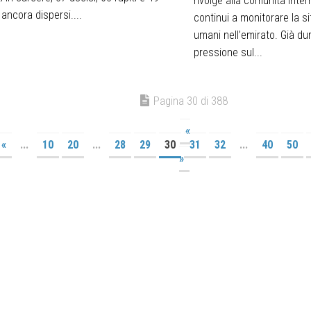
rivolge alla comunità inte
 ancora dispersi....
continui a monitorare la sit
umani nell’emirato. Già dur
pressione sul...
Pagina 30 di 388
«
«
...
10
20
...
28
29
30
31
32
...
40
50
»