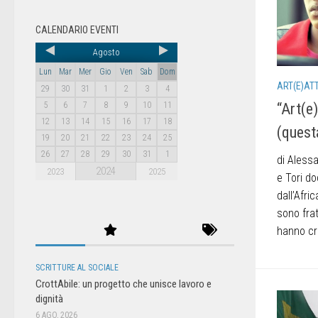
CALENDARIO EVENTI
Agosto
Lun
Mar
Mer
Gio
Ven
Sab
Dom
ART(E)AT
29
30
31
1
2
3
4
“Art(e)
5
6
7
8
9
10
11
12
13
14
15
16
17
18
(questa
19
20
21
22
23
24
25
26
27
28
29
30
31
1
di Aless
2024
2023
2025
e Tori do
dall’Afri
sono frat
hanno cr
SCRITTURE AL SOCIALE
CrottAbile: un progetto che unisce lavoro e
dignità
6 AGO, 2026