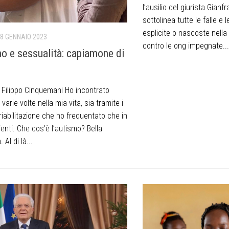
l’ausilio del giurista Gian
sottolinea tutte le falle e
esplicite o nascoste nella
8 GENNAIO 2023
contro le ong impegnate...
o e sessualità: capiamone di
i Filippo Cinquemani Ho incontrato
 varie volte nella mia vita, sia tramite i
 riabilitazione che ho frequentato che in
ienti. Che cos’è l’autismo? Bella
Al di là...