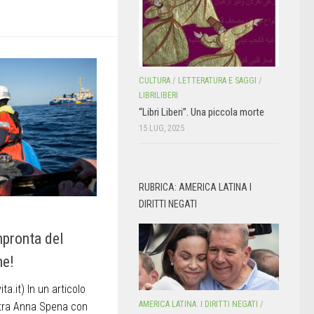
CULTURA
/
LETTERATURA E SAGGI
/
LIBRILIBERI
“Libri Liberi”. Una piccola morte
15 LUG, 2025
RUBRICA: AMERICA LATINA I
DIRITTI NEGATI
mpronta del
ne!
ta.it) In un articolo
AMERICA LATINA: I DIRITTI NEGATI
/
tra Anna Spena con