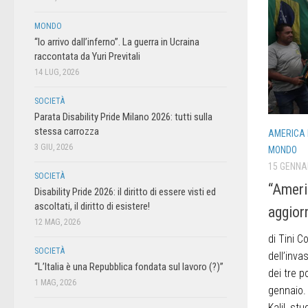
MONDO
“Io arrivo dall’inferno”. La guerra in Ucraina
raccontata da Yuri Previtali
14 LUG, 2026
SOCIETÀ
Parata Disability Pride Milano 2026: tutti sulla
stessa carrozza
AMERICA L
3 GIU, 2026
MONDO
15 GENNA
SOCIETÀ
“Americ
Disability Pride 2026: il diritto di essere visti ed
ascoltati, il diritto di esistere!
aggior
12 MAG, 2026
di Tini Co
SOCIETÀ
dell’inva
“L’Italia è una Repubblica fondata sul lavoro (?)”
dei tre p
1 MAG, 2026
gennaio. 
Kalil, stu