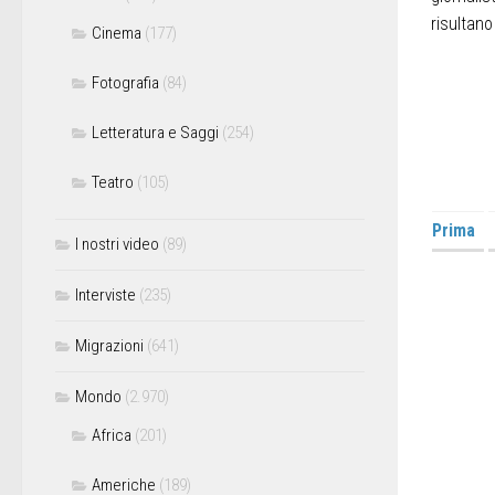
risultano
Cinema
(177)
Fotografia
(84)
Letteratura e Saggi
(254)
Teatro
(105)
Prima
I nostri video
(89)
Interviste
(235)
Migrazioni
(641)
Mondo
(2.970)
Africa
(201)
Americhe
(189)