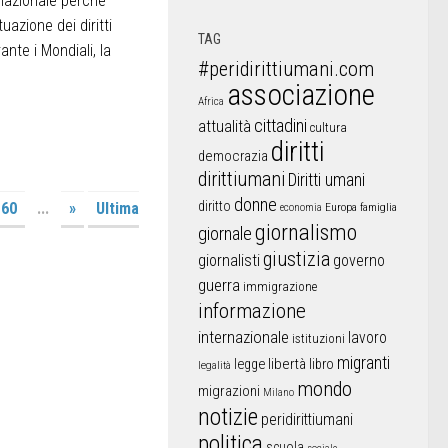
rnazionale perché
uazione dei diritti
TAG
ante i Mondiali, la
#peridirittiumani.com
associazione
Africa
cittadini
attualità
cultura
diritti
democrazia
dirittiumani
Diritti umani
donne
diritto
60
...
»
Ultima
Europa
famiglia
economia
giornalismo
giornale
giustizia
giornalisti
governo
guerra
immigrazione
informazione
internazionale
lavoro
istituzioni
migranti
libertà
libro
legge
legalità
mondo
migrazioni
Milano
notizie
peridirittiumani
politica
scuola