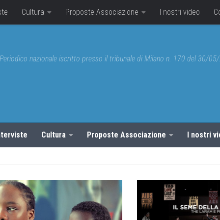
ste
Cultura
Proposte Associazione
I nostri video
C
Periodico nazionale iscritto presso il tribunale di Milano n. 170 del 30/0
nterviste
Cultura
Proposte Associazione
I nostri v