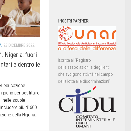
I NOSTRI PARTNER:
A
28 DICEMBRE 2022
. Nigeria: fuori
Iscritta al “Registro
entari e dentro le
delle associazioni e degli enti
che svolgono attività nel campo
della lotta alle discriminazioni”
dell’educazione
 piano per sostituire
li nelle scuole
 includere più di 600
azione della Nigeria...