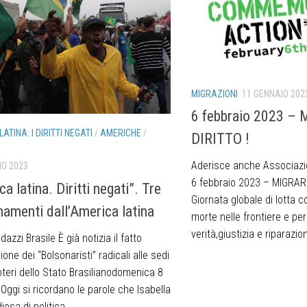
MIGRAZIONI
11 GENNAIO 202
6 febbraio 2023 – 
ATINA: I DIRITTI NEGATI
/
AMERICHE
/
DIRITTO !
Aderisce anche Associazion
IO 2023
6 febbraio 2023 – MIGRAR
a latina. Diritti negati”. Tre
Giornata globale di lotta co
namenti dall’America latina
morte nelle frontiere e pe
verità,giustizia e riparazion
dazzi Brasile È già notizia il fatto
sione dei “Bolsonaristi” radicali alle sedi
oteri dello Stato Brasilianodomenica 8
Oggi si ricordano le parole che Isabella
diosa di politica...