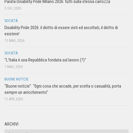
Parata Disability Pride Milano 2026: tutti sulla stessa carrozza
3 GIU, 2026
SOCIETÀ
Disability Pride 2026: il diritto di essere visti ed ascoltati, il diritto di
esistere!
12 MAG, 2026
SOCIETÀ
“L’Italia è una Repubblica fondata sul lavoro (?)”
1 MAG, 2026
BUONE NOTIZIE
“Buone notizie”. “0gni cosa che accade, per scelta o casualità, porta
sempre un arricchimento”
11 APR, 2026
ARCHIVI