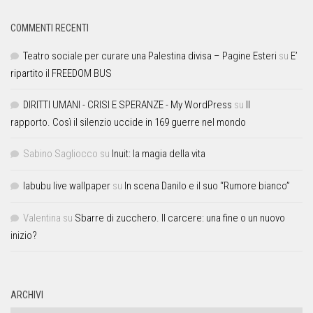
COMMENTI RECENTI
Teatro sociale per curare una Palestina divisa – Pagine Esteri
su
E’
ripartito il FREEDOM BUS
DIRITTI UMANI - CRISI E SPERANZE - My WordPress
su
Il
rapporto. Così il silenzio uccide in 169 guerre nel mondo
Sabino Sagliocco
su
Inuit: la magia della vita
labubu live wallpaper
su
In scena Danilo e il suo “Rumore bianco”
Valentina
su
Sbarre di zucchero. Il carcere: una fine o un nuovo
inizio?
ARCHIVI