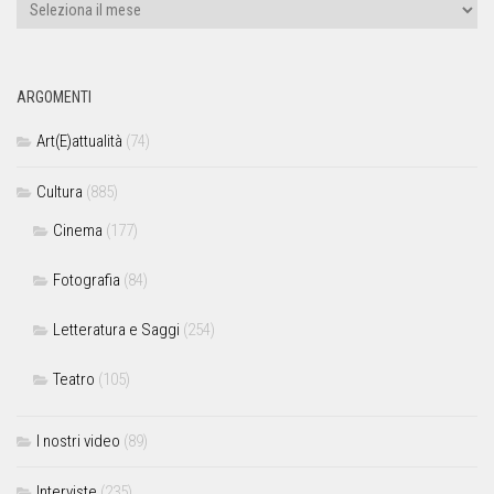
ARGOMENTI
Art(E)attualità
(74)
Cultura
(885)
Cinema
(177)
Fotografia
(84)
Letteratura e Saggi
(254)
Teatro
(105)
I nostri video
(89)
Interviste
(235)