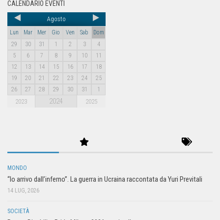
CALENDARIO EVENTI
Agosto
Lun
Mar
Mer
Gio
Ven
Sab
Dom
29
30
31
1
2
3
4
5
6
7
8
9
10
11
12
13
14
15
16
17
18
19
20
21
22
23
24
25
26
27
28
29
30
31
1
2024
2023
2025
MONDO
“Io arrivo dall’inferno”. La guerra in Ucraina raccontata da Yuri Previtali
14 LUG, 2026
SOCIETÀ