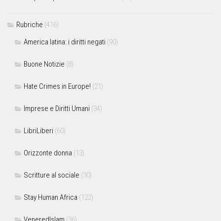
Rubriche
(416)
America latina: i diritti negati
(90)
Buone Notizie
(8)
Hate Crimes in Europe!
(21)
Imprese e Diritti Umani
(34)
LibriLiberi
(60)
Orizzonte donna
(13)
Scritture al sociale
(30)
Stay Human Africa
(122)
VeneredIslam
(36)