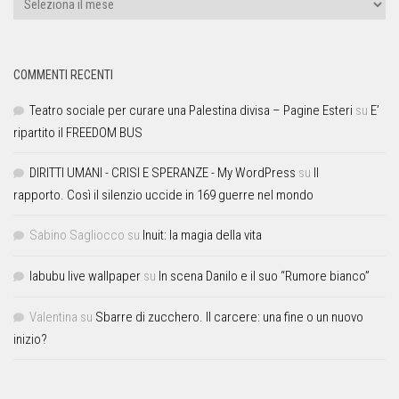
COMMENTI RECENTI
Teatro sociale per curare una Palestina divisa – Pagine Esteri
su
E’
ripartito il FREEDOM BUS
DIRITTI UMANI - CRISI E SPERANZE - My WordPress
su
Il
rapporto. Così il silenzio uccide in 169 guerre nel mondo
Sabino Sagliocco
su
Inuit: la magia della vita
labubu live wallpaper
su
In scena Danilo e il suo “Rumore bianco”
Valentina
su
Sbarre di zucchero. Il carcere: una fine o un nuovo
inizio?