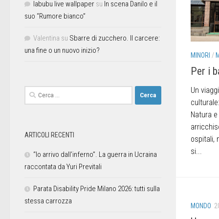
labubu live wallpaper
su
In scena Danilo e il
suo “Rumore bianco”
Valentina
su
Sbarre di zucchero. Il carcere:
una fine o un nuovo inizio?
MINORI
/
Per i 
Un viaggi
culturale
Natura e 
arricchis
ARTICOLI RECENTI
ospitali
si...
“Io arrivo dall’inferno”. La guerra in Ucraina
raccontata da Yuri Previtali
Parata Disability Pride Milano 2026: tutti sulla
stessa carrozza
MONDO
2