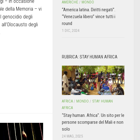
gi – in occasione
AMERICHE
/
MONDO
ale della Memoria – vi
“America latina. Diritti negati”.
“Venezuela libero” vince tutti i
 genocidio degli
round
e all’Olocausto degli
1 DIC, 2024
.
RUBRICA: STAY HUMAN AFRICA
AFRICA
/
MONDO
/
STAY HUMAN
AFRICA
“Stay human. Africa”. Un sito per le
persone scomparse del Mali e non
solo
24 MAG, 2025