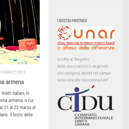
I NOSTRI PARTNER:
Iscritta al “Registro
delle associazioni e degli enti
19 MARZO 2013
che svolgono attività nel campo
della lotta alle discriminazioni”
ena armena
eatri italiani, lo
cena armena, a cui
al 21 al 23 marzo al
ano. Il testo della