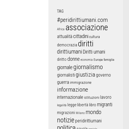
TAG
#peridirittiumani.com
associazione
Africa
cittadini
attualità
cultura
diritti
democrazia
dirittiumani
Diritti umani
donne
diritto
Europa
famiglia
economia
giornalismo
giornale
giustizia
giornalisti
governo
guerra
immigrazione
informazione
internazionale
lavoro
istituzioni
migranti
libertà
libro
legge
legalità
mondo
migrazioni
Milano
notizie
peridirittiumani
politica
scuola