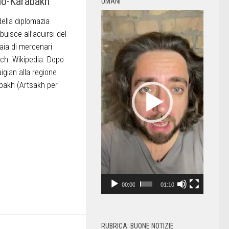
no-Karabakh
UMANI
Video
della diplomazia
Player
uisce all’acuirsi del
liaia di mercenari
ch. Wikipedia. Dopo
aigian alla regione
bakh (Artsakh per
00:00
01:10
RUBRICA: BUONE NOTIZIE