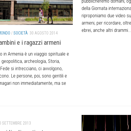
pubblicheremo domani, og
della Giornata internazion
riproponiamo due video sul
armeni, per ricordare, oltr
ebrei, anche altri drammi..
MONDO
/
SOCIETÀ
30 AGOSTO 2014
bambini e i ragazzi armeni
o in Armenia è un viaggio spirituale e
: geopolitica, archeologia, Storia,
Fede si intrecciano, ci avvolgono,
cono. Le persone, poi, sono gentili e
, magari non immediatamente, ma se
0 SETTEMBRE 2013