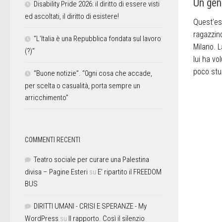
Un gen
Disability Pride 2026: il diritto di essere visti
ed ascoltati, il diritto di esistere!
Quest’es
ragazzin
“L’Italia è una Repubblica fondata sul lavoro
Milano. 
(?)”
lui ha vo
poco stud
“Buone notizie”. “0gni cosa che accade,
per scelta o casualità, porta sempre un
arricchimento”
COMMENTI RECENTI
Teatro sociale per curare una Palestina
divisa – Pagine Esteri
su
E’ ripartito il FREEDOM
BUS
DIRITTI UMANI - CRISI E SPERANZE - My
WordPress
su
Il rapporto. Così il silenzio