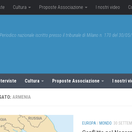
ste
Cultura
Proposte Associazione
I nostri video
C
Periodico nazionale iscritto presso il tribunale di Milano n. 170 del 30/0
nterviste
Cultura
Proposte Associazione
I nostri v
GATO:
ARMENIA
EUROPA
/
MONDO
30 SETTEM