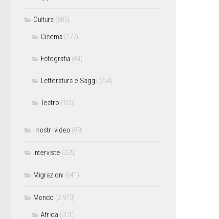
Cultura
(885)
Cinema
(177)
Fotografia
(84)
Letteratura e Saggi
(254)
Teatro
(105)
I nostri video
(89)
Interviste
(235)
Migrazioni
(641)
Mondo
(2.970)
Africa
(201)