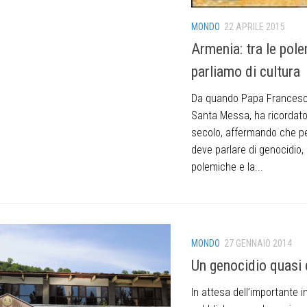
MONDO
22 APRILE 2015
Armenia: tra le pole
parliamo di cultura
Da quando Papa Francesco
Santa Messa, ha ricordato 
secolo, affermando che pe
deve parlare di genocidio,
polemiche e la...
MONDO
27 GENNAIO 2014
Un genocidio quasi
In attesa dell’importante i