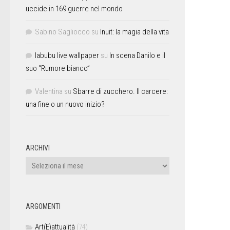
uccide in 169 guerre nel mondo
Sabino Sagliocco
su
Inuit: la magia della vita
labubu live wallpaper
su
In scena Danilo e il
suo “Rumore bianco”
Valentina
su
Sbarre di zucchero. Il carcere:
una fine o un nuovo inizio?
ARCHIVI
ARGOMENTI
Art(E)attualità
(74)