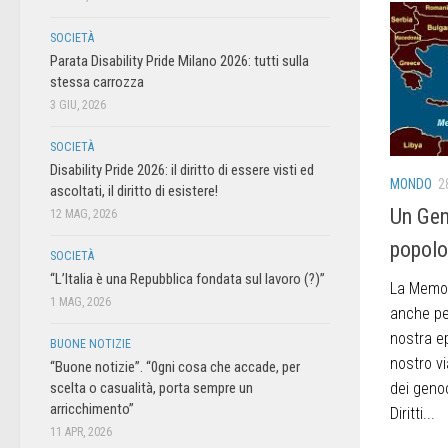
SOCIETÀ
Parata Disability Pride Milano 2026: tutti sulla
stessa carrozza
3 GIU, 2026
SOCIETÀ
Disability Pride 2026: il diritto di essere visti ed
MONDO
2
ascoltati, il diritto di esistere!
Un Gen
12 MAG, 2026
popolo
SOCIETÀ
“L’Italia è una Repubblica fondata sul lavoro (?)”
La Memor
1 MAG, 2026
anche pe
nostra e
BUONE NOTIZIE
nostro v
“Buone notizie”. “0gni cosa che accade, per
dei genoc
scelta o casualità, porta sempre un
arricchimento”
Diritti...
11 APR, 2026