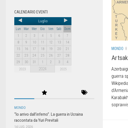
CALENDARIO EVENTI
Luglio
Lun
Mar
Mer
Gio
Ven
Sab
Dom
1
2
3
4
5
6
7
8
9
10
11
12
13
14
MONDO
8
15
16
17
18
19
20
21
22
23
24
25
26
27
28
Artsak
29
30
31
1
2
3
4
2024
Azerbaig
2023
2025
guerra s
Wikipedia
d’Armeni
Karabakh
sopravvis
MONDO
“Io arrivo dall’inferno”. La guerra in Ucraina
raccontata da Yuri Previtali
14 LUG, 2026