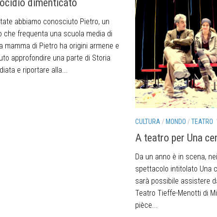
ocidio dimenticato
tate abbiamo conosciuto Pietro, un
o che frequenta una scuola media di
La mamma di Pietro ha origini armene e
luto approfondire una parte di Storia
iata e riportare alla...
CULTURA
/
MONDO
/
TEATRO
A teatro per Una c
Da un anno è in scena, nei t
spettacolo intitolato Una 
sarà possibile assistere d
Teatro Tieffe-Menotti di Mil
pièce...