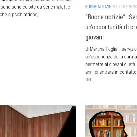
rsone sono colpite da serie malattie
BUONE NOTIZIE
9 OTTOBRE 2
che o psichiatriche,...
“Buone notizie”. Serv
un’opportunità di cr
giovani
di Martina Foglia Il servizio
un’esperienza della durat
permette ai giovani di et
anni di entrare in contatto
del...