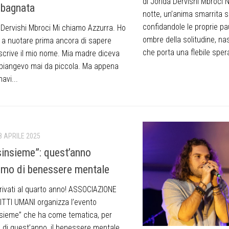
di Jorida Dervishi Mbroci N
 bagnata
notte, un’anima smarrita si
confidandole le proprie pau
a Dervishi Mbroci Mi chiamo Azzurra. Ho
ombre della solitudine, na
 a nuotare prima ancora di sapere
che porta una flebile spera
scrive il mio nome. Mia madre diceva
piangevo mai da piccola. Ma appena
navi...
8 APRILE 2025
sinsieme”: quest’anno
emo di benessere mentale
rivati al quarto anno! ASSOCIAZIONE
RITTI UMANI organizza l’evento
nsieme” che ha come tematica, per
e di quest’anno, il benessere mentale.