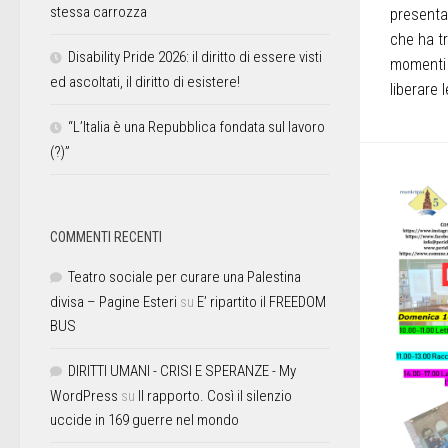
stessa carrozza
presenta
che ha t
Disability Pride 2026: il diritto di essere visti
momenti d
ed ascoltati, il diritto di esistere!
liberare 
“L’Italia è una Repubblica fondata sul lavoro
(?)”
COMMENTI RECENTI
Teatro sociale per curare una Palestina
divisa – Pagine Esteri
su
E’ ripartito il FREEDOM
BUS
DIRITTI UMANI - CRISI E SPERANZE - My
WordPress
su
Il rapporto. Così il silenzio
uccide in 169 guerre nel mondo