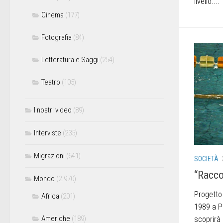
livello....
Cinema
(177)
Fotografia
(84)
Letteratura e Saggi
(254)
Teatro
(105)
I nostri video
(89)
Interviste
(235)
Migrazioni
(641)
SOCIETÀ
“Racco
Mondo
(2.970)
Progetto
Africa
(201)
1989 a P
Americhe
(189)
scoprirà