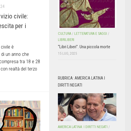
024
izio civile:
escita per i
CULTURA
/
LETTERATURA E SAGGI
/
LIBRILIBERI
 civile è
“Libri Liberi”. Una piccola morte
a di un anno che
15 LUG, 2025
à compresa tra 18 e 28
 con realtà del terzo
RUBRICA: AMERICA LATINA I
DIRITTI NEGATI
AMERICA LATINA: I DIRITTI NEGATI
/