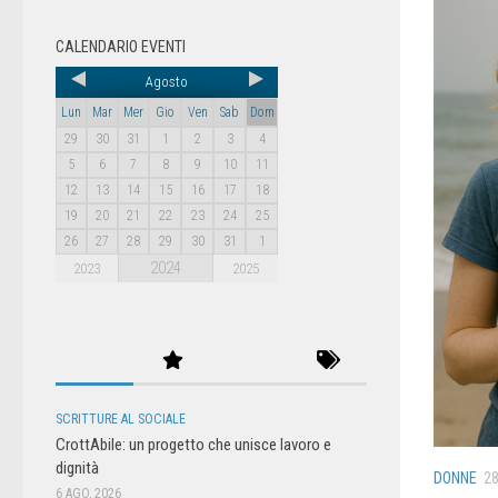
CALENDARIO EVENTI
Agosto
Lun
Mar
Mer
Gio
Ven
Sab
Dom
29
30
31
1
2
3
4
5
6
7
8
9
10
11
12
13
14
15
16
17
18
19
20
21
22
23
24
25
26
27
28
29
30
31
1
2024
2023
2025
SCRITTURE AL SOCIALE
CrottAbile: un progetto che unisce lavoro e
dignità
DONNE
28
6 AGO, 2026