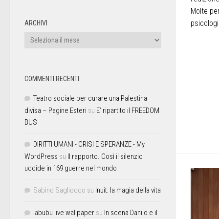
Molte pe
psicologi
ARCHIVI
COMMENTI RECENTI
Teatro sociale per curare una Palestina
divisa – Pagine Esteri
su
E’ ripartito il FREEDOM
BUS
DIRITTI UMANI - CRISI E SPERANZE - My
WordPress
su
Il rapporto. Così il silenzio
uccide in 169 guerre nel mondo
Sabino Sagliocco
su
Inuit: la magia della vita
labubu live wallpaper
su
In scena Danilo e il