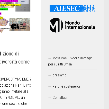
dizione di
Mosaikon – Voci e immagini
 diversità come
per i Diritti Umani
chi siamo
è DIVERCOTYNSIEME ?
azione Per i Diritti
Perchè sostenerci
gliamo invitare alla
RCITYNSIEME, un
Contattaci
usione sociale che