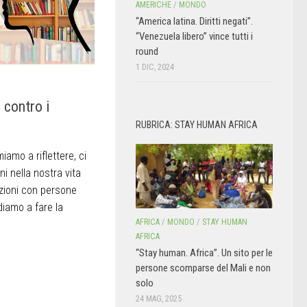
AMERICHE
/
MONDO
“America latina. Diritti negati”.
“Venezuela libero” vince tutti i
round
1 DIC, 2024
 contro i
RUBRICA: STAY HUMAN AFRICA
iamo a riflettere, ci
ni nella nostra vita
zioni con persone
diamo a fare la
AFRICA
/
MONDO
/
STAY HUMAN
AFRICA
“Stay human. Africa”. Un sito per le
persone scomparse del Mali e non
solo
24 MAG, 2025