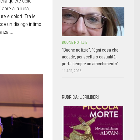
ella quiete della
 apre alla luna,
re e dolori. Tra le
sce un dialogo intimo
nza....
BUONE NOTIZIE
“Buone notizie”. “0gni cosa che
accade, per scelta o casualità,
porta sempre un arricchimento”
11 APR, 2026
RUBRICA: LIBRILIBERI