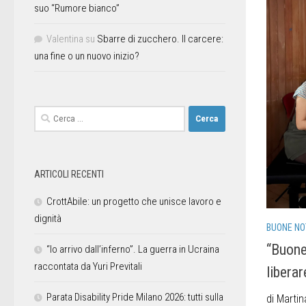
suo “Rumore bianco”
Valentina
su
Sbarre di zucchero. Il carcere:
una fine o un nuovo inizio?
ARTICOLI RECENTI
CrottAbile: un progetto che unisce lavoro e
dignità
BUONE NO
“Buone
“Io arrivo dall’inferno”. La guerra in Ucraina
raccontata da Yuri Previtali
liberar
Parata Disability Pride Milano 2026: tutti sulla
di Martin