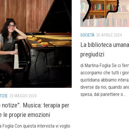
SOCIETÀ
30 APRILE 2024
La biblioteca umana
pregiudizi
di Martina Foglia Se ci ferm
accorgiamo che tutti i gior
quotidiana abbiamo intera
diverse da noi, quando an
spesa, dal panettiere o...
TIZIE
25 MAGGIO 2024
 notize”. Musica: terapia per
e le proprie emozioni
a Foglia Con questa intervista vi voglio