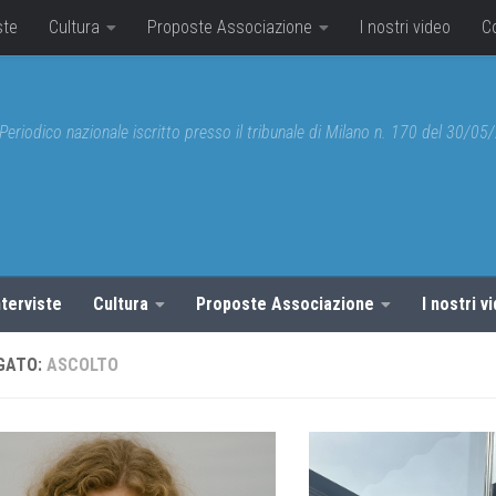
ste
Cultura
Proposte Associazione
I nostri video
C
Periodico nazionale iscritto presso il tribunale di Milano n. 170 del 30/0
nterviste
Cultura
Proposte Associazione
I nostri v
GATO:
ASCOLTO