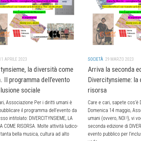
11 APRILE 2023
SOCIETÀ
29 MARZO 2023
itynsieme, la diversità come
Arriva la seconda e
a. Il programma dell’evento
Divercitynsieme: la
clusione sociale
risorsa
ri, Associazione Per i diritti umani è
Care e cari, sapete cos’
 pubblicare il programma dell’evento da
Domenica 14 maggio, Associ
osso intitolato: DIVERCITYNSIEME, LA
umani (ovvero, NOI !), vi vo
A COME RISORSA. Molte attività ludico-
seconda edizione di DIVE
 tanta bella musica, cultura ad alto
evento pubblico per l’incl