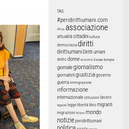
TAG
#peridirittiumani.com
associazione
Africa
cittadini
attualità
cultura
diritti
democrazia
dirittiumani
Diritti umani
donne
diritto
Europa
famiglia
economia
giornalismo
giornale
giustizia
giornalisti
governo
guerra
immigrazione
informazione
internazionale
lavoro
istituzioni
migranti
libertà
libro
legge
legalità
mondo
migrazioni
Milano
notizie
peridirittiumani
politica
scuola