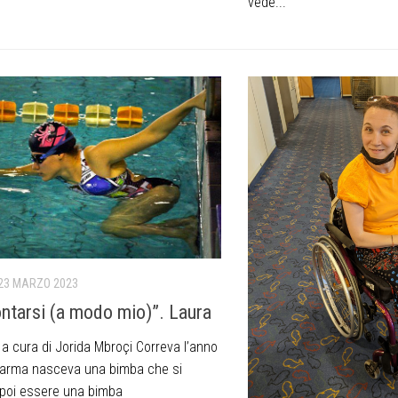
vede...
23 MARZO 2023
ntarsi (a modo mio)”. Laura
 a cura di Jorida Mbroçi Correva l’anno
arma nasceva una bimba che si
 poi essere una bimba