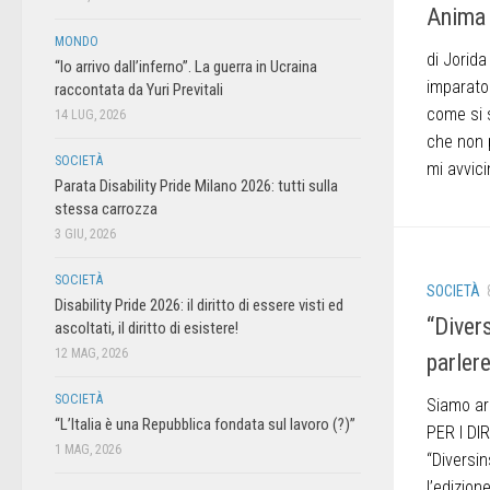
Anima
MONDO
di Jorid
“Io arrivo dall’inferno”. La guerra in Ucraina
imparato
raccontata da Yuri Previtali
come si 
14 LUG, 2026
che non 
SOCIETÀ
mi avvici
Parata Disability Pride Milano 2026: tutti sulla
stessa carrozza
3 GIU, 2026
SOCIETÀ
SOCIETÀ
Disability Pride 2026: il diritto di essere visti ed
“Diver
ascoltati, il diritto di esistere!
12 MAG, 2026
parler
SOCIETÀ
Siamo ar
“L’Italia è una Repubblica fondata sul lavoro (?)”
PER I DI
1 MAG, 2026
“Diversi
l’edizion