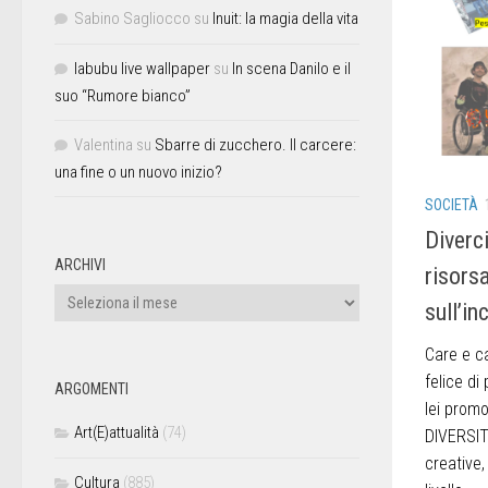
Sabino Sagliocco
su
Inuit: la magia della vita
labubu live wallpaper
su
In scena Danilo e il
suo “Rumore bianco”
Valentina
su
Sbarre di zucchero. Il carcere:
una fine o un nuovo inizio?
SOCIETÀ
Diverc
ARCHIVI
risors
sull’in
Care e ca
felice di
ARGOMENTI
lei prom
Art(E)attualità
(74)
DIVERSIT
creative,
Cultura
(885)