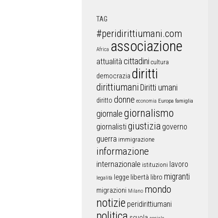
TAG
#peridirittiumani.com
associazione
Africa
cittadini
attualità
cultura
diritti
democrazia
dirittiumani
Diritti umani
donne
diritto
Europa
famiglia
economia
giornalismo
giornale
giustizia
giornalisti
governo
guerra
immigrazione
informazione
internazionale
lavoro
istituzioni
migranti
libertà
libro
legge
legalità
mondo
migrazioni
Milano
notizie
peridirittiumani
politica
scuola