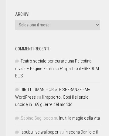
ARCHIVI
COMMENTI RECENTI
Teatro sociale per curare una Palestina
divisa – Pagine Esteri
su
E’ ripartito il FREEDOM
BUS
DIRITTI UMANI - CRISI E SPERANZE - My
WordPress
su
Il rapporto. Così il silenzio
uccide in 169 guerre nel mondo
Sabino Sagliocco
su
Inuit: la magia della vita
labubu live wallpaper
su
In scena Danilo e il