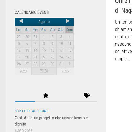
Oltre l
di Nag
CALENDARIO EVENTI
Un tempo
Agosto
chiamiam
Lun
Mar
Mer
Gio
Ven
Sab
Dom
usata, e 
29
30
31
1
2
3
4
nascondo
5
6
7
8
9
10
11
12
13
14
15
16
17
18
collettiv
19
20
21
22
23
24
25
utopie...
26
27
28
29
30
31
1
2024
2023
2025
SCRITTURE AL SOCIALE
CrottAbile: un progetto che unisce lavoro e
dignità
6 AGO, 2026