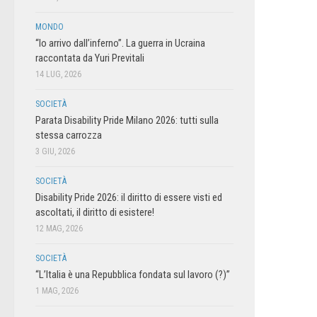
MONDO
“Io arrivo dall’inferno”. La guerra in Ucraina
raccontata da Yuri Previtali
14 LUG, 2026
SOCIETÀ
Parata Disability Pride Milano 2026: tutti sulla
stessa carrozza
3 GIU, 2026
SOCIETÀ
Disability Pride 2026: il diritto di essere visti ed
ascoltati, il diritto di esistere!
12 MAG, 2026
SOCIETÀ
“L’Italia è una Repubblica fondata sul lavoro (?)”
1 MAG, 2026