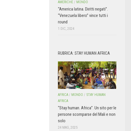
AMERICHE
/
MONDO
“America latina. Diritti negati”.
“Venezuela libero” vince tutti i
round
1 DIC, 2024
RUBRICA: STAY HUMAN AFRICA
AFRICA
/
MONDO
/
STAY HUMAN
AFRICA
“Stay human. Africa”. Un sito per le
persone scomparse del Mali e non
solo
24 MAG, 2025