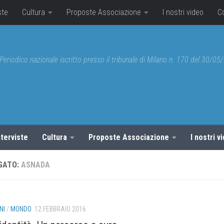
ste
Cultura
Proposte Associazione
I nostri video
C
Periodico nazionale iscritto presso il tribunale di Milano n. 170 del 30/0
nterviste
Cultura
Proposte Associazione
I nostri v
GATO:
ASNADA
NI
/
MONDO
12 FEBBRAIO 2016