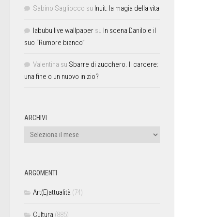
Sabino Sagliocco
su
Inuit: la magia della vita
labubu live wallpaper
su
In scena Danilo e il
suo “Rumore bianco”
Valentina
su
Sbarre di zucchero. Il carcere:
una fine o un nuovo inizio?
ARCHIVI
ARGOMENTI
Art(E)attualità
(74)
Cultura
(885)