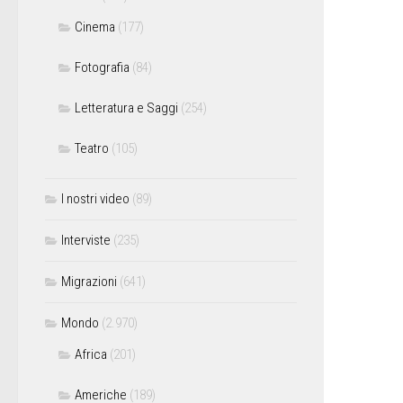
Cinema
(177)
Fotografia
(84)
Letteratura e Saggi
(254)
Teatro
(105)
I nostri video
(89)
Interviste
(235)
Migrazioni
(641)
Mondo
(2.970)
Africa
(201)
Americhe
(189)