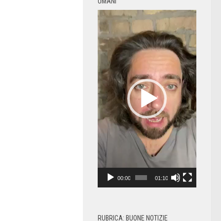
UMANI
Video
Player
00:00
01:10
RUBRICA: BUONE NOTIZIE