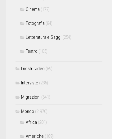
Cinema
(177)
Fotografia
(84)
Letteratura e Saggi
(254)
Teatro
(105)
I nostri video
(89)
Interviste
(235)
Migrazioni
(641)
Mondo
(2.970)
Africa
(201)
Americhe
(189)