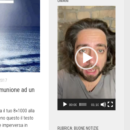
UMANI
Video
Player
2017
munione ad un
00:00
01:10
il tuo 8×1000 alla
eno questo il testo
he imperversa in
RUBRICA: BUONE NOTIZIE