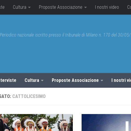
ste
Cultura
Proposte Associazione
I nostri video
C
Periodico nazionale iscritto presso il tribunale di Milano n. 170 del 30/0
nterviste
Cultura
Proposte Associazione
I nostri v
GATO:
CATTOLICESIMO