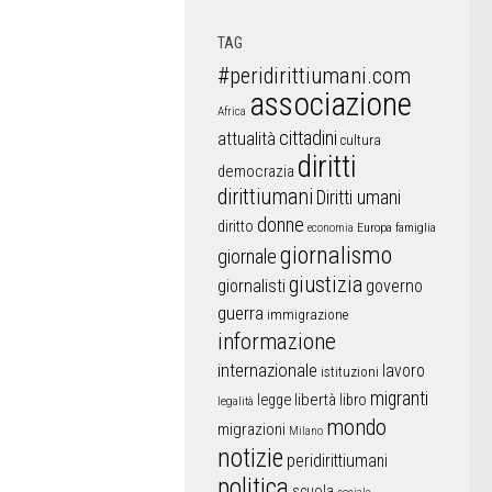
TAG
#peridirittiumani.com
associazione
Africa
cittadini
attualità
cultura
diritti
democrazia
dirittiumani
Diritti umani
donne
diritto
Europa
famiglia
economia
giornalismo
giornale
giustizia
giornalisti
governo
guerra
immigrazione
informazione
internazionale
lavoro
istituzioni
migranti
libertà
libro
legge
legalità
mondo
migrazioni
Milano
notizie
peridirittiumani
politica
scuola