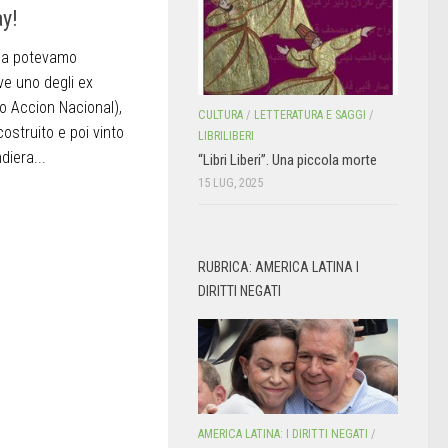
ay!
sa potevamo
ve uno degli ex
do Accion Nacional),
CULTURA
/
LETTERATURA E SAGGI
/
ostruito e poi vinto
LIBRILIBERI
diera...
“Libri Liberi”. Una piccola morte
15 LUG, 2025
RUBRICA: AMERICA LATINA I
DIRITTI NEGATI
AMERICA LATINA: I DIRITTI NEGATI
/