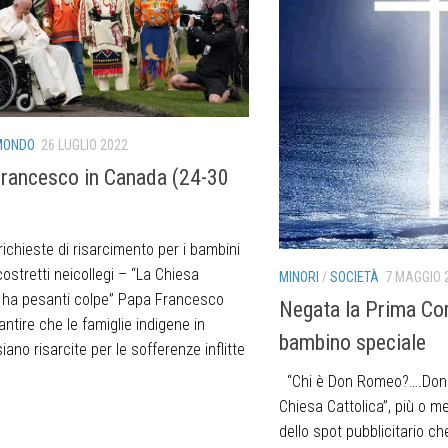
MONDO
26 LUGLIO 2022
rancesco in Canada (24-30
ichieste di risarcimento per i bambini
costretti neicollegi – “La Chiesa
MINORI
/
SOCIETÀ
7 MAGGIO 
a ha pesanti colpe” Papa Francesco
Negata la Prima Co
ntire che le famiglie indigene in
bambino speciale
ano risarcite per le sofferenze inflitte
“Chi è Don Romeo?….Dona 
Chiesa Cattolica”, più o m
dello spot pubblicitario c