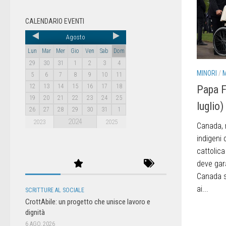
CALENDARIO EVENTI
Agosto
Lun
Mar
Mer
Gio
Ven
Sab
Dom
29
30
31
1
2
3
4
MINORI
/
5
6
7
8
9
10
11
12
13
14
15
16
17
18
Papa F
19
20
21
22
23
24
25
luglio)
26
27
28
29
30
31
1
2024
2023
2025
Canada, r
indigeni 
cattolic
deve gara
Canada si
ai...
SCRITTURE AL SOCIALE
CrottAbile: un progetto che unisce lavoro e
dignità
6 AGO, 2026