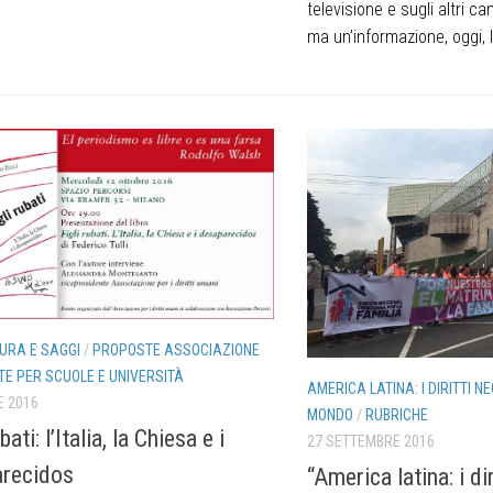
televisione e sugli altri ca
ma un’informazione, oggi, l
URA E SAGGI
/
PROPOSTE ASSOCIAZIONE
E PER SCUOLE E UNIVERSITÀ
AMERICA LATINA: I DIRITTI NE
E 2016
MONDO
/
RUBRICHE
bati: l’Italia, la Chiesa e i
27 SETTEMBRE 2016
recidos
“America latina: i dir