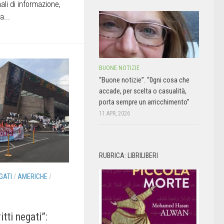
nali di informazione,
a...
BUONE NOTIZIE
“Buone notizie”. “0gni cosa che
accade, per scelta o casualità,
porta sempre un arricchimento”
11 APR, 2026
RUBRICA: LIBRILIBERI
GATI
/
AMERICHE
/
itti negati”: