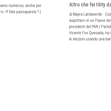
Altro che fertility d
tiamo numerosi, anche per
ci…!!! fate passaparola ?:)
di Mayra Landaverde Co
aspettarci in un Paese do
presidenti del PAN ( Parti
Vicente Fox Quesada, ha c
le elezioni usando una ban