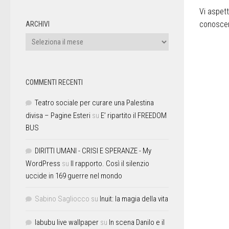
Vi aspet
conoscer
ARCHIVI
COMMENTI RECENTI
Teatro sociale per curare una Palestina
divisa – Pagine Esteri
su
E’ ripartito il FREEDOM
BUS
DIRITTI UMANI - CRISI E SPERANZE - My
WordPress
su
Il rapporto. Così il silenzio
uccide in 169 guerre nel mondo
Sabino Sagliocco
su
Inuit: la magia della vita
labubu live wallpaper
su
In scena Danilo e il