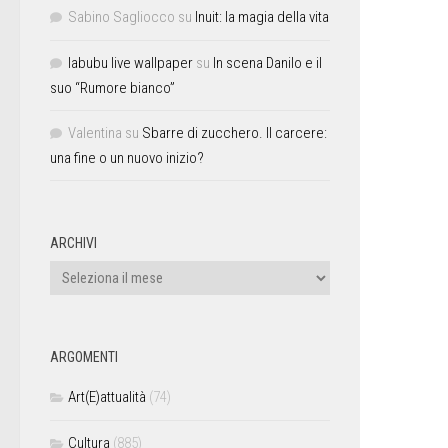
Sabino Sagliocco
su
Inuit: la magia della vita
labubu live wallpaper
su
In scena Danilo e il
suo “Rumore bianco”
Valentina
su
Sbarre di zucchero. Il carcere:
una fine o un nuovo inizio?
ARCHIVI
ARGOMENTI
Art(E)attualità
(74)
Cultura
(885)