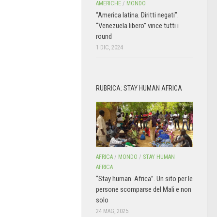
AMERICHE
/
MONDO
“America latina. Diritti negati”.
“Venezuela libero” vince tutti i
round
1 DIC, 2024
RUBRICA: STAY HUMAN AFRICA
AFRICA
/
MONDO
/
STAY HUMAN
AFRICA
“Stay human. Africa”. Un sito per le
persone scomparse del Mali e non
solo
24 MAG, 2025