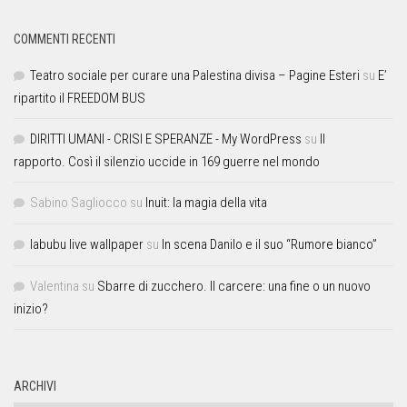
COMMENTI RECENTI
Teatro sociale per curare una Palestina divisa – Pagine Esteri
su
E’
ripartito il FREEDOM BUS
DIRITTI UMANI - CRISI E SPERANZE - My WordPress
su
Il
rapporto. Così il silenzio uccide in 169 guerre nel mondo
Sabino Sagliocco
su
Inuit: la magia della vita
labubu live wallpaper
su
In scena Danilo e il suo “Rumore bianco”
Valentina
su
Sbarre di zucchero. Il carcere: una fine o un nuovo
inizio?
ARCHIVI