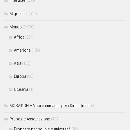
Interviste
(235)
Migrazioni
(641)
Mondo
(2.970)
Africa
(201)
Americhe
(189)
Asia
(136)
Europa
(96)
Oceania
(1)
MOSAIKON – Voci e immagini per i Diritti Umani
(3)
Proposte Associazione
(139)
Proposte per scuole e università
(92)