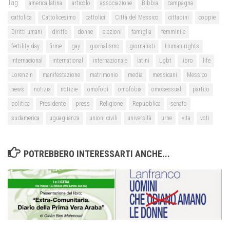
Tag:
america latina
articolo
associazione
Bibbia
campagna
cattolica
Cattolicesimo
cattolici
Città del Messico
cittadini
coppie
Diritti umani
diritto
donne
elezioni
famiglia
femminile
fertility day
firme
gay
giornalismo
giornalisti
Human rights
internacional
international
internazionale
latini
Lgbt
libro
life
Lorenzin
manifestazione
matrimonio
media
messicani
Messico
news
notizia
notizie
omofobi
omofobia
omosessuali
partito
politica
Presidente
press
Religione
Repubblica
senato
sudamerica
uguaglianza
unioni civili
università
urne
vita
voti
POTREBBERO INTERESSARTI ANCHE...