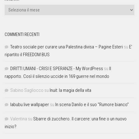
COMMENTI RECENTI
Teatro sociale per curare una Palestina divisa – Pagine Esteri
su
E’
ripartito il FREEDOM BUS
DIRITTI UMANI - CRISI E SPERANZE - My WordPress
su
Il
rapporto. Così il silenzio uccide in 169 guerre nel mondo
Sabino Sagliocco
su
Inuit: la magia della vita
labubu live wallpaper
su
In scena Danilo e il suo “Rumore bianco”
Valentina
su
Sbarre di zucchero. Il carcere: una fine o un nuovo
inizio?