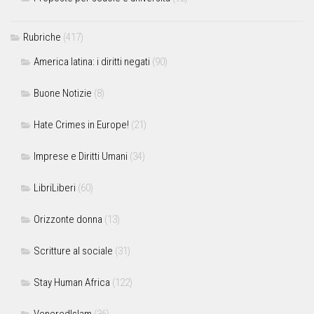
Rubriche
(417)
America latina: i diritti negati
(90)
Buone Notizie
(8)
Hate Crimes in Europe!
(21)
Imprese e Diritti Umani
(34)
LibriLiberi
(60)
Orizzonte donna
(13)
Scritture al sociale
(31)
Stay Human Africa
(122)
VeneredIslam
(36)