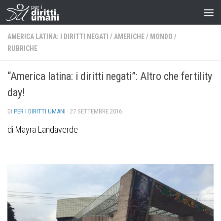
AMERICA LATINA: I DIRITTI NEGATI
/
AMERICHE
/
MONDO
/
RUBRICHE
“America latina: i diritti negati”: Altro che fertility
day!
DI
PER I DIRITTI UMANI
·
27 SETTEMBRE 2016
di Mayra Landaverde