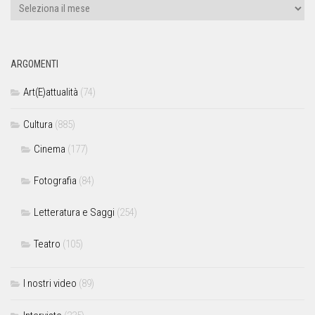
ARGOMENTI
Art(E)attualità
(74)
Cultura
(885)
Cinema
(177)
Fotografia
(84)
Letteratura e Saggi
(254)
Teatro
(105)
I nostri video
(89)