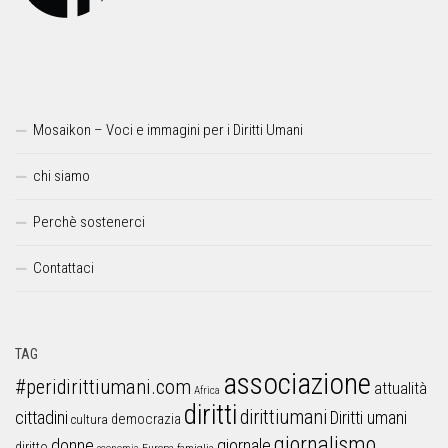
Mosaikon – Voci e immagini per i Diritti Umani
chi siamo
Perchè sostenerci
Contattaci
TAG
associazione
#peridirittiumani.com
attualità
Africa
diritti
dirittiumani
cittadini
Diritti umani
democrazia
cultura
giornalismo
donne
giornale
diritto
Europa
famiglia