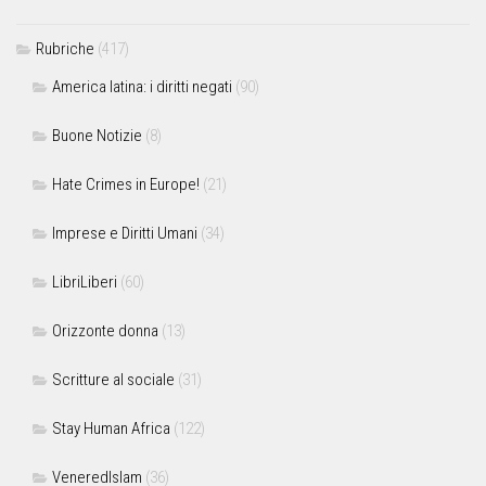
Rubriche
(417)
America latina: i diritti negati
(90)
Buone Notizie
(8)
Hate Crimes in Europe!
(21)
Imprese e Diritti Umani
(34)
LibriLiberi
(60)
Orizzonte donna
(13)
Scritture al sociale
(31)
Stay Human Africa
(122)
VeneredIslam
(36)