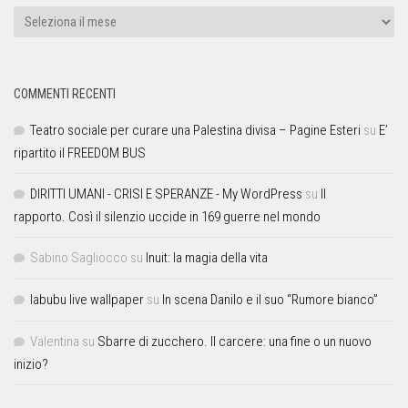
COMMENTI RECENTI
Teatro sociale per curare una Palestina divisa – Pagine Esteri
su
E’
ripartito il FREEDOM BUS
DIRITTI UMANI - CRISI E SPERANZE - My WordPress
su
Il
rapporto. Così il silenzio uccide in 169 guerre nel mondo
Sabino Sagliocco
su
Inuit: la magia della vita
labubu live wallpaper
su
In scena Danilo e il suo “Rumore bianco”
Valentina
su
Sbarre di zucchero. Il carcere: una fine o un nuovo
inizio?