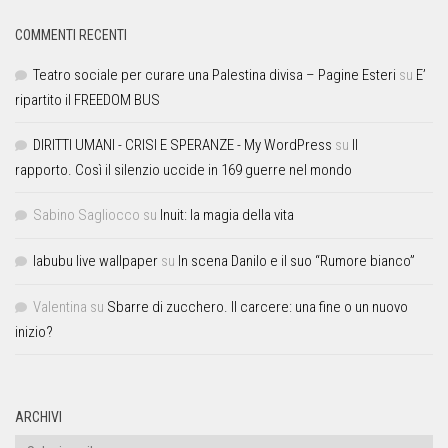
COMMENTI RECENTI
Teatro sociale per curare una Palestina divisa – Pagine Esteri
su
E’
ripartito il FREEDOM BUS
DIRITTI UMANI - CRISI E SPERANZE - My WordPress
su
Il
rapporto. Così il silenzio uccide in 169 guerre nel mondo
Sabino Sagliocco
su
Inuit: la magia della vita
labubu live wallpaper
su
In scena Danilo e il suo “Rumore bianco”
Valentina
su
Sbarre di zucchero. Il carcere: una fine o un nuovo
inizio?
ARCHIVI