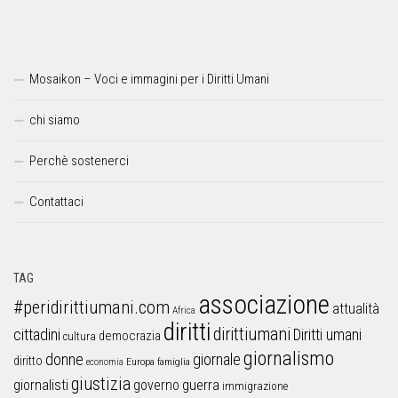
Mosaikon – Voci e immagini per i Diritti Umani
chi siamo
Perchè sostenerci
Contattaci
TAG
associazione
#peridirittiumani.com
attualità
Africa
diritti
dirittiumani
cittadini
Diritti umani
democrazia
cultura
giornalismo
donne
giornale
diritto
Europa
famiglia
economia
giustizia
guerra
giornalisti
governo
immigrazione