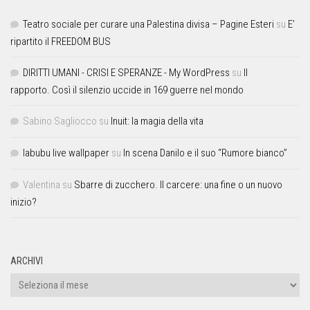
Teatro sociale per curare una Palestina divisa – Pagine Esteri
su
E’
ripartito il FREEDOM BUS
DIRITTI UMANI - CRISI E SPERANZE - My WordPress
su
Il
rapporto. Così il silenzio uccide in 169 guerre nel mondo
Sabino Sagliocco
su
Inuit: la magia della vita
labubu live wallpaper
su
In scena Danilo e il suo “Rumore bianco”
Valentina
su
Sbarre di zucchero. Il carcere: una fine o un nuovo
inizio?
ARCHIVI