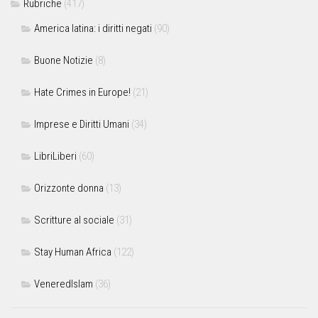
Rubriche
(417)
America latina: i diritti negati
(90)
Buone Notizie
(8)
Hate Crimes in Europe!
(21)
Imprese e Diritti Umani
(34)
LibriLiberi
(60)
Orizzonte donna
(13)
Scritture al sociale
(31)
Stay Human Africa
(122)
VeneredIslam
(36)