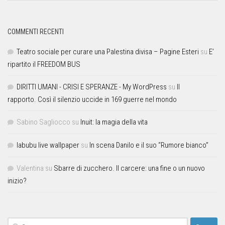
COMMENTI RECENTI
Teatro sociale per curare una Palestina divisa – Pagine Esteri
su
E’
ripartito il FREEDOM BUS
DIRITTI UMANI - CRISI E SPERANZE - My WordPress
su
Il
rapporto. Così il silenzio uccide in 169 guerre nel mondo
Sabino Sagliocco
su
Inuit: la magia della vita
labubu live wallpaper
su
In scena Danilo e il suo “Rumore bianco”
Valentina
su
Sbarre di zucchero. Il carcere: una fine o un nuovo
inizio?