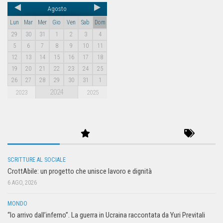
Agosto
Lun
Mar
Mer
Gio
Ven
Sab
Dom
29
30
31
1
2
3
4
5
6
7
8
9
10
11
12
13
14
15
16
17
18
19
20
21
22
23
24
25
26
27
28
29
30
31
1
2024
2023
2025
SCRITTURE AL SOCIALE
CrottAbile: un progetto che unisce lavoro e dignità
6 AGO, 2026
MONDO
“Io arrivo dall’inferno”. La guerra in Ucraina raccontata da Yuri Previtali