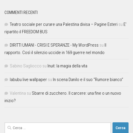
COMMENTI RECENTI
Teatro sociale per curare una Palestina divisa – Pagine Esteri
su
E’
ripartito il FREEDOM BUS
DIRITTI UMANI - CRISI E SPERANZE - My WordPress
su
Il
rapporto. Così il silenzio uccide in 169 guerre nel mondo
Sabino Sagliocco
su
Inuit: la magia della vita
labubu live wallpaper
su
In scena Danilo e il suo “Rumore bianco”
Valentina
su
Sbarre di zucchero. Il carcere: una fine o un nuovo
inizio?