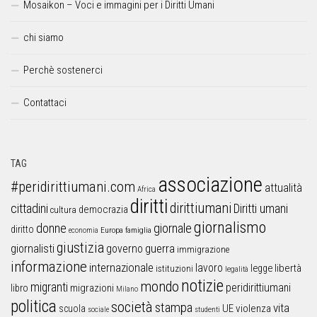
Mosaikon – Voci e immagini per i Diritti Umani
chi siamo
Perchè sostenerci
Contattaci
TAG
associazione
#peridirittiumani.com
attualità
Africa
diritti
dirittiumani
cittadini
Diritti umani
democrazia
cultura
giornalismo
donne
giornale
diritto
Europa
famiglia
economia
giustizia
guerra
giornalisti
governo
immigrazione
informazione
internazionale
lavoro
libertà
legge
istituzioni
legalità
notizie
mondo
migranti
peridirittiumani
libro
migrazioni
Milano
politica
società
stampa
vita
UE
violenza
scuola
sociale
studenti