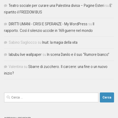
Teatro sociale per curare una Palestina divisa – Pagine Esteri
su
E’
ripartito il FREEDOM BUS
DIRITTI UMANI - CRISI E SPERANZE - My WordPress
su
Il
rapporto. Così il silenzio uccide in 169 guerre nel mondo
Sabino Sagliocco
su
Inuit: la magia della vita
labubu live wallpaper
su
In scena Danilo e il suo “Rumore bianco”
Valentina
su
Sbarre di zucchero. Il carcere: una fine o un nuovo
inizio?