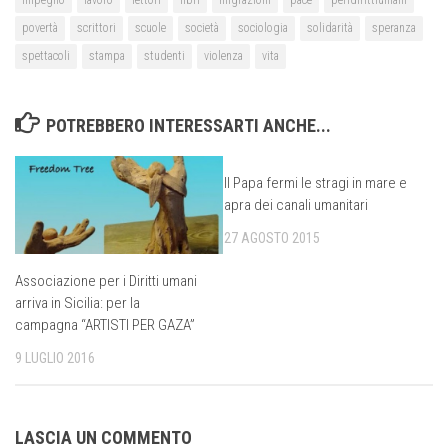
impegno
lavoro
lettori
libri
migrazioni
pace
peridirittiumani
povertà
scrittori
scuole
società
sociologia
solidarità
speranza
spettacoli
stampa
studenti
violenza
vita
POTREBBERO INTERESSARTI ANCHE...
Il Papa fermi le stragi in mare e
apra dei canali umanitari
27 AGOSTO 2015
Associazione per i Diritti umani
arriva in Sicilia: per la
campagna “ARTISTI PER GAZA”
9 LUGLIO 2016
LASCIA UN COMMENTO