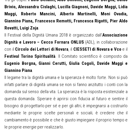
Brivio, Alessandra Cislaghi, Lucilla Giagnoni, Davide Maggi, Lidia
Maggi, Roberto Mancini, Alberto Martinelli, Moni Ovadia,
Giannino Piana, Francesco Remotti, Francesca Rigotti, Pier Aldo
Rovatti, Luigi Zoja
.
Il Festival della Dignità Umana 2018 è organizzato dall’
Associazione
Dignità e Lavoro – Cecco Fornara ONLUS
(ADL), in collaborazione
con il
Circolo dei Lettori di Novara
, il
CIESSETI di Novara e Vco
e il
Festival Torino Spiritualità
. Il Comitato scientifico è composto da
Eugenio Borgna, Gianni Cerutti, Giulia Cogoli, Davide Maggi e
Giannino Piana
.
Il legame tra la dignità umana e la speranza è molto forte. Non si può
infatti parlare di dignità umana se non si fanno anzitutto i conti con la
domanda sul senso della vita. La speranza è la risposta esistenziale a
questa domanda. Sperare è aprirsi con fiducia al futuro e sentire il
bisogno di progettarlo per sé e per gli altri; è impegnarsi a costruirlo
mediante le proprie scelte personali e sociali; è credere che il
cambiamento è possibile e che è giusto impiegare il proprio tempo e
le proprie energie per realizzarlo.