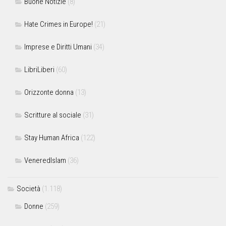
Buone Notizie
(8)
Hate Crimes in Europe!
(21)
Imprese e Diritti Umani
(34)
LibriLiberi
(60)
Orizzonte donna
(13)
Scritture al sociale
(31)
Stay Human Africa
(122)
VeneredIslam
(36)
Società
(1.118)
Donne
(259)