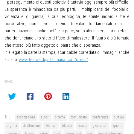
Il perseguimento di questi obiettivi è tuttavia oggi sempre più difficile.
La speranza è minacciata da più parti. Il moltiplicarsi dei focolai di
violenza e di guerra, la crisi ecologica, le spinte individualiste e
corporative, con il venir meno di valori fondamentali quali la
partecipazione, la solidarietà e la pace, sono alcuni segnali inquietanti
che denunciano uno stato diffuso di malessere. Il futuro è più temuto
che atteso, più fatto oggetto di paura che di speranza.
In allegato la cartella stampa, scaricabile corredata di immagini anche
sul sito:
www.festivaldignitaumana.com/
press/
SHARE
Tag:
associazione
autori
cinema
comunicato
conferenze
cultura
dignità
dirittiumani
Festival
filosofi
futuro
giornalisti
guerra