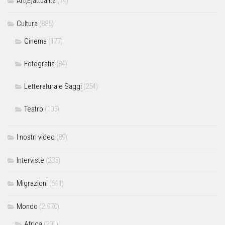
Art(E)attualità
(74)
Cultura
(885)
Cinema
(177)
Fotografia
(84)
Letteratura e Saggi
(254)
Teatro
(105)
I nostri video
(89)
Interviste
(235)
Migrazioni
(641)
Mondo
(2.970)
Africa
(201)