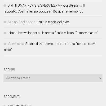
DIRITTI UMANI - CRISI E SPERANZE - My WordPress
su
Il
rapporto. Così il silenzio uccide in 169 guerre nel mondo
Sabino Sagliocco
su
Inuit: la magia della vita
labubu live wallpaper
su
In scena Danilo e il suo “Rumore bianco”
Valentina
su
Sbarre di zucchero. Il carcere: una fine o un nuovo
inizio?
ARCHIVI
ARGOMENTI