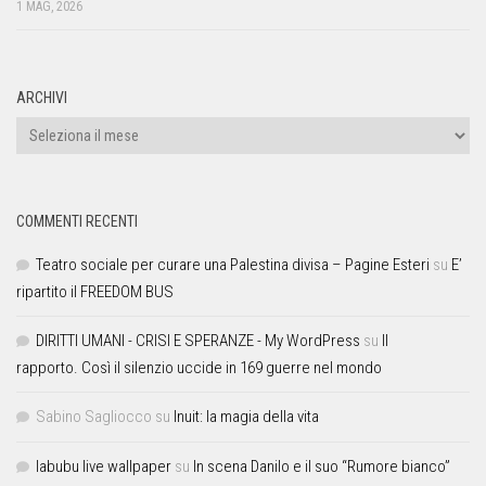
1 MAG, 2026
ARCHIVI
COMMENTI RECENTI
Teatro sociale per curare una Palestina divisa – Pagine Esteri
su
E’
ripartito il FREEDOM BUS
DIRITTI UMANI - CRISI E SPERANZE - My WordPress
su
Il
rapporto. Così il silenzio uccide in 169 guerre nel mondo
Sabino Sagliocco
su
Inuit: la magia della vita
labubu live wallpaper
su
In scena Danilo e il suo “Rumore bianco”