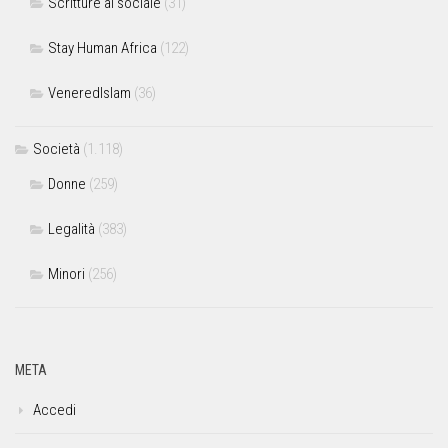
Scritture al sociale
(31)
Stay Human Africa
(122)
VeneredIslam
(36)
Società
(1.118)
Donne
(259)
Legalità
(383)
Minori
(256)
META
Accedi