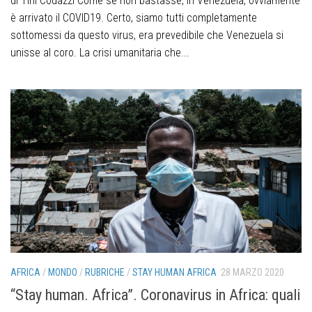
di Tini Codazzi Come se non bastasse, in Venezuela, ovviamente
è arrivato il COVID19. Certo, siamo tutti completamente
sottomessi da questo virus, era prevedibile che Venezuela si
unisse al coro. La crisi umanitaria che...
AFRICA
/
MONDO
/
RUBRICHE
/
STAY HUMAN AFRICA
28 MARZO 2020
“Stay human. Africa”. Coronavirus in Africa: quali