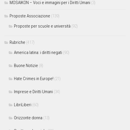
MOSAIKON – Voci e immagini per i Diritti Umani
(3)
Proposte Associazione
(139)
Proposte per scuole e università
(92)
Rubriche
(417)
America latina: i diritti negati
(90)
Buone Notizie
(8)
Hate Crimes in Europe!
(21)
Imprese e Diritti Umani
(34)
LibriLiberi
(60)
Orizzonte donna
(13)