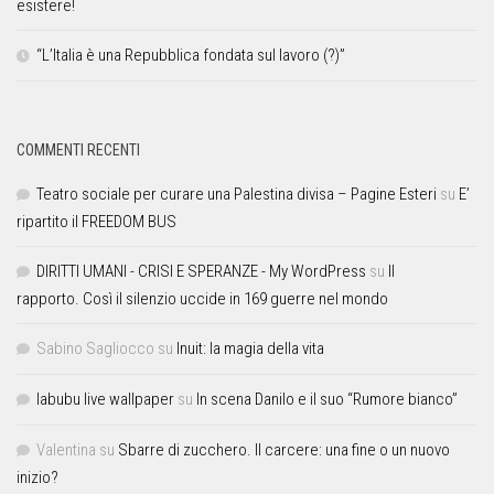
esistere!
“L’Italia è una Repubblica fondata sul lavoro (?)”
COMMENTI RECENTI
Teatro sociale per curare una Palestina divisa – Pagine Esteri
su
E’
ripartito il FREEDOM BUS
DIRITTI UMANI - CRISI E SPERANZE - My WordPress
su
Il
rapporto. Così il silenzio uccide in 169 guerre nel mondo
Sabino Sagliocco
su
Inuit: la magia della vita
labubu live wallpaper
su
In scena Danilo e il suo “Rumore bianco”
Valentina
su
Sbarre di zucchero. Il carcere: una fine o un nuovo
inizio?