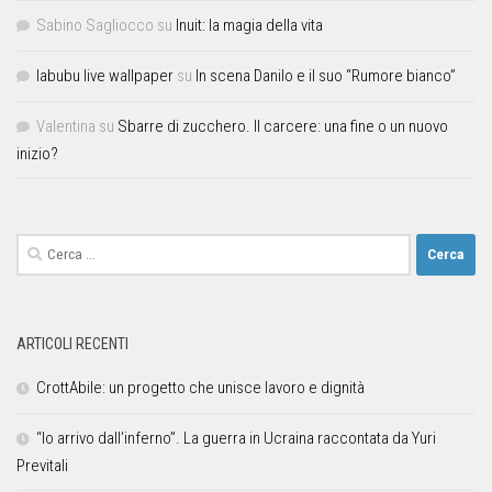
Sabino Sagliocco
su
Inuit: la magia della vita
labubu live wallpaper
su
In scena Danilo e il suo “Rumore bianco”
Valentina
su
Sbarre di zucchero. Il carcere: una fine o un nuovo
inizio?
ARTICOLI RECENTI
CrottAbile: un progetto che unisce lavoro e dignità
“Io arrivo dall’inferno”. La guerra in Ucraina raccontata da Yuri
Previtali