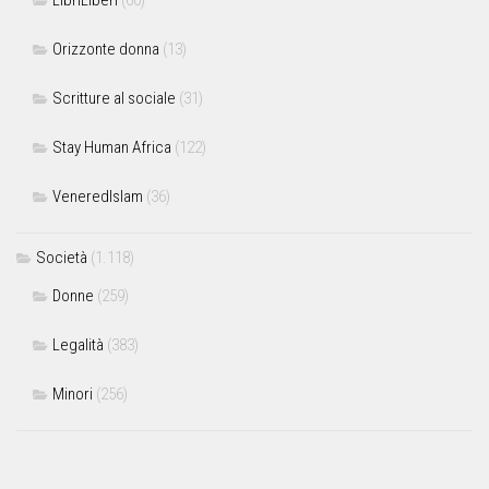
Orizzonte donna
(13)
Scritture al sociale
(31)
Stay Human Africa
(122)
VeneredIslam
(36)
Società
(1.118)
Donne
(259)
Legalità
(383)
Minori
(256)