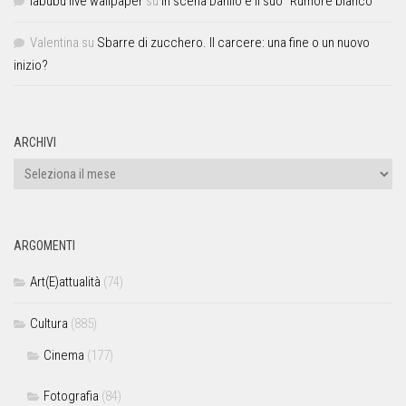
labubu live wallpaper
su
In scena Danilo e il suo “Rumore bianco”
Valentina
su
Sbarre di zucchero. Il carcere: una fine o un nuovo
inizio?
ARCHIVI
ARGOMENTI
Art(E)attualità
(74)
Cultura
(885)
Cinema
(177)
Fotografia
(84)