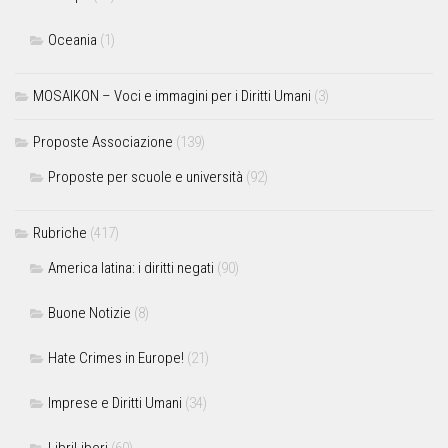
Oceania
(1)
MOSAIKON – Voci e immagini per i Diritti Umani
(3)
Proposte Associazione
(139)
Proposte per scuole e università
(92)
Rubriche
(417)
America latina: i diritti negati
(90)
Buone Notizie
(8)
Hate Crimes in Europe!
(21)
Imprese e Diritti Umani
(34)
LibriLiberi
(60)