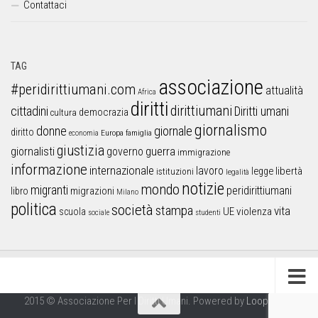
Contattaci
TAG
associazione
#peridirittiumani.com
attualità
Africa
diritti
dirittiumani
cittadini
Diritti umani
democrazia
cultura
giornalismo
donne
giornale
diritto
Europa
famiglia
economia
giustizia
guerra
giornalisti
governo
immigrazione
informazione
internazionale
lavoro
libertà
legge
istituzioni
legalità
notizie
mondo
migranti
peridirittiumani
libro
migrazioni
Milano
politica
società
stampa
vita
UE
violenza
scuola
sociale
studenti
2015 © Associazione Per I Diritti Umani. Powered by
Looproject