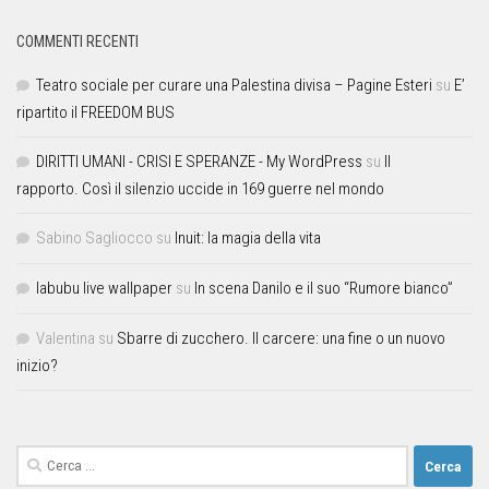
COMMENTI RECENTI
Teatro sociale per curare una Palestina divisa – Pagine Esteri
su
E’
ripartito il FREEDOM BUS
DIRITTI UMANI - CRISI E SPERANZE - My WordPress
su
Il
rapporto. Così il silenzio uccide in 169 guerre nel mondo
Sabino Sagliocco
su
Inuit: la magia della vita
labubu live wallpaper
su
In scena Danilo e il suo “Rumore bianco”
Valentina
su
Sbarre di zucchero. Il carcere: una fine o un nuovo
inizio?