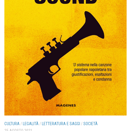
CULTURA
/
LEGALITÀ
/
LETTERATURA E SAGGI
/
SOCIETÀ
25 AGOSTO 2021