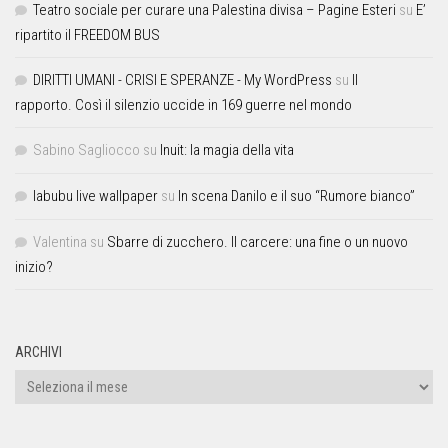
Teatro sociale per curare una Palestina divisa – Pagine Esteri
su
E’
ripartito il FREEDOM BUS
DIRITTI UMANI - CRISI E SPERANZE - My WordPress
su
Il
rapporto. Così il silenzio uccide in 169 guerre nel mondo
Sabino Sagliocco
su
Inuit: la magia della vita
labubu live wallpaper
su
In scena Danilo e il suo “Rumore bianco”
Valentina
su
Sbarre di zucchero. Il carcere: una fine o un nuovo
inizio?
ARCHIVI