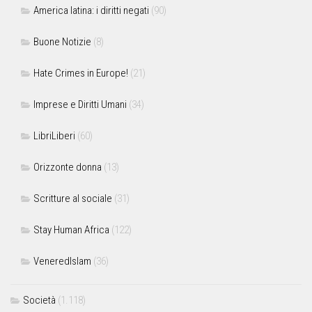
America latina: i diritti negati
(90)
Buone Notizie
(8)
Hate Crimes in Europe!
(21)
Imprese e Diritti Umani
(34)
LibriLiberi
(60)
Orizzonte donna
(13)
Scritture al sociale
(31)
Stay Human Africa
(122)
VeneredIslam
(36)
Società
(1.118)