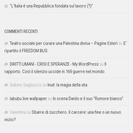
“L’Italia è una Repubblica fondata sul lavoro (?)”
COMMENTI RECENTI
Teatro sociale per curare una Palestina divisa – Pagine Esteri
su
E’
ripartito il FREEDOM BUS
DIRITTI UMANI - CRISI E SPERANZE - My WordPress
su
Il
rapporto. Così il silenzio uccide in 169 guerre nel mondo
Sabino Sagliocco
su
Inuit: la magia della vita
labubu live wallpaper
su
In scena Danilo e il suo “Rumore bianco”
Valentina
su
Sbarre di zucchero. Il carcere: una fine o un nuovo
inizio?