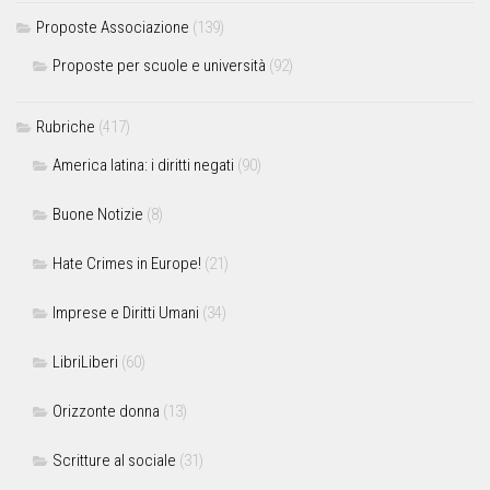
Proposte Associazione
(139)
Proposte per scuole e università
(92)
Rubriche
(417)
America latina: i diritti negati
(90)
Buone Notizie
(8)
Hate Crimes in Europe!
(21)
Imprese e Diritti Umani
(34)
LibriLiberi
(60)
Orizzonte donna
(13)
Scritture al sociale
(31)