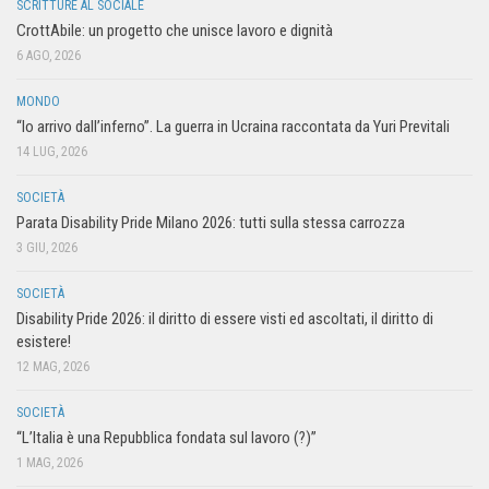
SCRITTURE AL SOCIALE
CrottAbile: un progetto che unisce lavoro e dignità
6 AGO, 2026
MONDO
“Io arrivo dall’inferno”. La guerra in Ucraina raccontata da Yuri Previtali
14 LUG, 2026
SOCIETÀ
Parata Disability Pride Milano 2026: tutti sulla stessa carrozza
3 GIU, 2026
SOCIETÀ
Disability Pride 2026: il diritto di essere visti ed ascoltati, il diritto di
esistere!
12 MAG, 2026
SOCIETÀ
“L’Italia è una Repubblica fondata sul lavoro (?)”
1 MAG, 2026