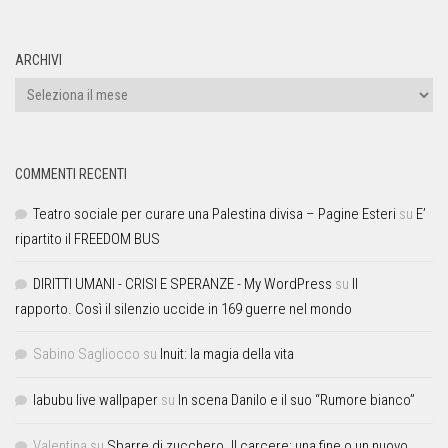
ARCHIVI
COMMENTI RECENTI
Teatro sociale per curare una Palestina divisa – Pagine Esteri
su
E’
ripartito il FREEDOM BUS
DIRITTI UMANI - CRISI E SPERANZE - My WordPress
su
Il
rapporto. Così il silenzio uccide in 169 guerre nel mondo
Sabino Sagliocco
su
Inuit: la magia della vita
labubu live wallpaper
su
In scena Danilo e il suo “Rumore bianco”
Valentina
su
Sbarre di zucchero. Il carcere: una fine o un nuovo