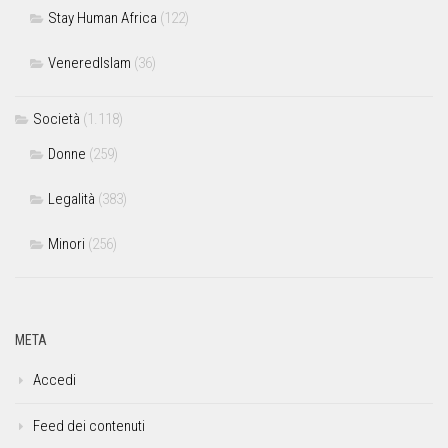
Stay Human Africa
(122)
VeneredIslam
(36)
Società
(1.118)
Donne
(259)
Legalità
(383)
Minori
(256)
META
Accedi
Feed dei contenuti