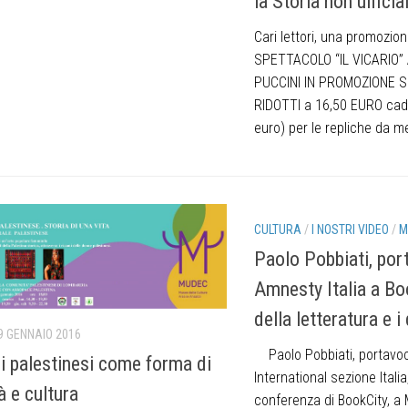
la Storia non ufficia
Cari lettori, una promozion
SPETTACOLO “IL VICARIO”
PUCCINI IN PROMOZIONE SP
RIDOTTI a 16,50 EURO cad.
euro) per le repliche da me
CULTURA
/
I NOSTRI VIDEO
/
M
Paolo Pobbiati, por
Amnesty Italia a Boo
della letteratura e i
9 GENNAIO 2016
Paolo Pobbiati, portavo
mi palestinesi come forma di
International sezione Italia
à e cultura
conferenza di BookCity, a 