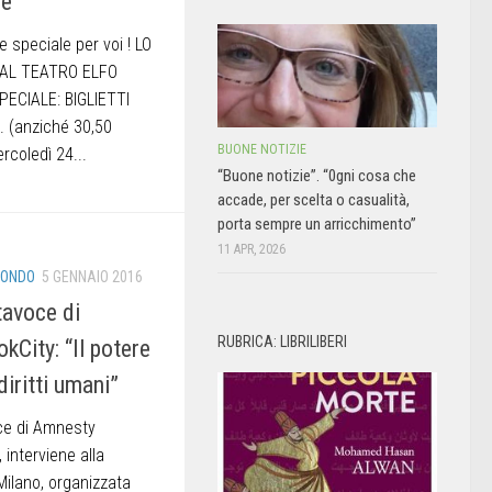
le
e speciale per voi ! LO
 AL TEATRO ELFO
ECIALE: BIGLIETTI
 (anziché 30,50
BUONE NOTIZIE
rcoledì 24...
“Buone notizie”. “0gni cosa che
accade, per scelta o casualità,
porta sempre un arricchimento”
11 APR, 2026
ONDO
5 GENNAIO 2016
tavoce di
RUBRICA: LIBRILIBERI
kCity: “Il potere
 diritti umani”
ce di Amnesty
, interviene alla
Milano, organizzata