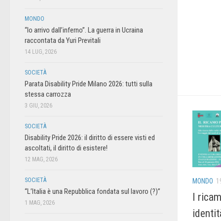
MONDO
“Io arrivo dall’inferno”. La guerra in Ucraina
raccontata da Yuri Previtali
14 LUG, 2026
SOCIETÀ
Parata Disability Pride Milano 2026: tutti sulla
stessa carrozza
3 GIU, 2026
SOCIETÀ
Disability Pride 2026: il diritto di essere visti ed
ascoltati, il diritto di esistere!
12 MAG, 2026
SOCIETÀ
MONDO
1
“L’Italia è una Repubblica fondata sul lavoro (?)”
I rica
1 MAG, 2026
identit