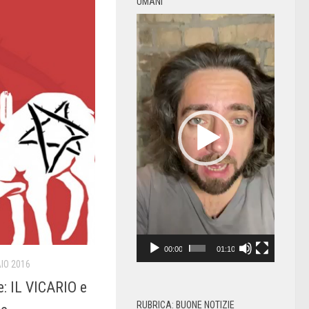
UMANI
Video
Player
00:00
01:10
IO 2016
e: IL VICARIO e
RUBRICA: BUONE NOTIZIE