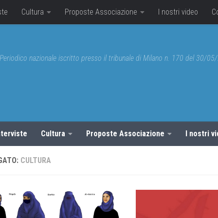
ste
Cultura
Proposte Associazione
I nostri video
C
Periodico nazionale iscritto presso il tribunale di Milano n. 170 del 30/0
nterviste
Cultura
Proposte Associazione
I nostri v
GATO:
CULTURA