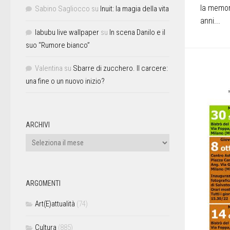
la memor
Sabino Sagliocco
su
Inuit: la magia della vita
anni...
labubu live wallpaper
su
In scena Danilo e il
suo “Rumore bianco”
Valentina
su
Sbarre di zucchero. Il carcere:
una fine o un nuovo inizio?
ARCHIVI
ARGOMENTI
Art(E)attualità
(74)
Cultura
(885)