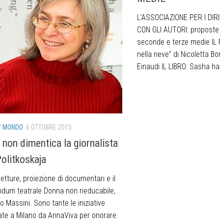
L’ASSOCIAZIONE PER I DIR
CON GLI AUTORI: proposte 
seconde e terze medie IL 
nella neve” di Nicoletta Bor
Einaudi IL LIBRO: Sasha ha 
/
MONDO
6 OTTOBRE 2015
 non dimentica la giornalista
olitkoskaja
, letture, proiezione di documentari e il
um teatrale Donna non rieducabile,
o Massini. Sono tante le iniziative
ate a Milano da AnnaViva per onorare