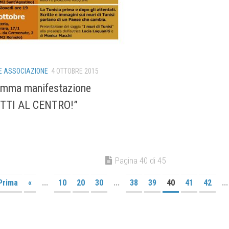
 ASSOCIAZIONE
4 OTTOBRE 2015
amma manifestazione
ITTI AL CENTRO!”
Pagina 40 di 45
Prima
«
...
10
20
30
...
38
39
40
41
42
...