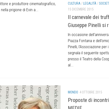
rittore e produttore cinematografico,
CULTURA
/
LEGALITÀ
/
SOCIE
15 DICEMBRE 2015
nella prigione di Evin a...
Il carnevale dei truff
Giuseppe Pinelli si 
In occasione dell’anniversa
Piazza Fontana e dell’omic
Pinelli, l’Associazione per i
segnala il seguente spett
presso il Teatro della Coop
al...
MONDO
4 OTTOBRE 2015
Proposte di incontri
MEDIE