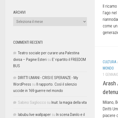
Il ricamo
ARCHIVI
l’ago nel
riannoda
come un 
generazi
COMMENTI RECENTI
Teatro sociale per curare una Palestina
divisa – Pagine Esteri
su
E’ ripartito il FREEDOM
CULTURA
BUS
MONDO
1 GENNAI
DIRITTI UMANI - CRISI E SPERANZE - My
Arash 
WordPress
su
Il rapporto. Così il silenzio
uccide in 169 guerre nel mondo
detenu
Milano, B
Sabino Sagliocco
su
Inuit: la magia della vita
Diritti U
labubu live wallpaper
su
In scena Danilo e il
piacere d