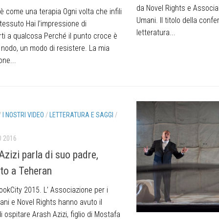
da Novel Rights e Associazi
 è come una terapia Ogni volta che infili
Umani. Il titolo della confe
 tessuto Hai l’impressione di
letteratura...
rti a qualcosa Perché il punto croce è
nodo, un modo di resistere. La mia
one...
/
I NOSTRI VIDEO
/
LETTERATURA E SAGGI
/
O 2016
Azizi parla di suo padre,
to a Teheran
ookCity 2015. L’ Associazione per i
mani e Novel Rights hanno avuto il
i ospitare Arash Azizi, figlio di Mostafa