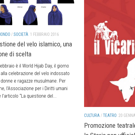
MONDO
/
SOCIETÀ
1 FEBBRAIO 2016
stione del velo islamico, una
one di scelta
febbraio è il World Hijab Day, il giorno
alla celebrazione del velo indossato
 donne e ragazze musulmane. Per
ne, l’Associazione per i Diritti umani
 l’articolo “La questione del...
CULTURA
/
TEATRO
20 GENNA
Promozione teatral