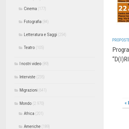
Cinema
(177)
Fotografia
(84)
Letteratura e Saggi
(254)
PROPOSTE
Teatro
(105)
Progr
“D(I)R
I nostri video
(89)
Interviste
(235)
Migrazioni
(641)
« 
Mondo
(2.970)
Africa
(201)
Americhe
(189)