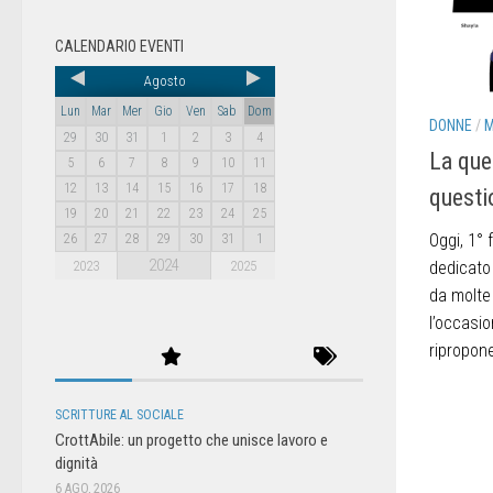
CALENDARIO EVENTI
Agosto
Lun
Mar
Mer
Gio
Ven
Sab
Dom
DONNE
/
29
30
31
1
2
3
4
La que
5
6
7
8
9
10
11
12
13
14
15
16
17
18
questi
19
20
21
22
23
24
25
Oggi, 1° 
26
27
28
29
30
31
1
2024
2023
2025
dedicato 
da molte
l’occasio
ripropone
SCRITTURE AL SOCIALE
CrottAbile: un progetto che unisce lavoro e
dignità
6 AGO, 2026