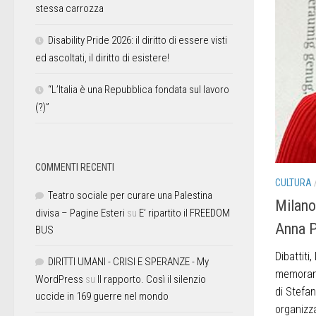
stessa carrozza
Disability Pride 2026: il diritto di essere visti
ed ascoltati, il diritto di esistere!
“L’Italia è una Repubblica fondata sul lavoro
(?)”
COMMENTI RECENTI
CULTURA
Teatro sociale per curare una Palestina
Milano
divisa – Pagine Esteri
su
E’ ripartito il FREEDOM
Anna P
BUS
Dibattiti
DIRITTI UMANI - CRISI E SPERANZE - My
memorand
WordPress
su
Il rapporto. Così il silenzio
di Stefan
uccide in 169 guerre nel mondo
organizz