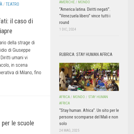
AMERICHE
/
MONDO
TÀ
/
TEATRO
“America latina. Diritti negati”.
“Venezuela libero” vince tutti i
ati: il caso di
round
1 DIC, 2024
riapre
rio della strage di
idio di Giuseppe
RUBRICA: STAY HUMAN AFRICA
 Diritti umani vi
acolo, in scena
erativa di Milano, fino
AFRICA
/
MONDO
/
STAY HUMAN
AFRICA
“Stay human. Africa”. Un sito per le
persone scomparse del Mali e non
 per le scuole
solo
24 MAG, 2025