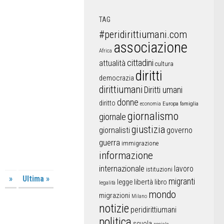
TAG
#peridirittiumani.com
associazione
Africa
cittadini
attualità
cultura
diritti
democrazia
dirittiumani
Diritti umani
donne
diritto
Europa
famiglia
economia
giornalismo
giornale
giustizia
giornalisti
governo
guerra
immigrazione
informazione
internazionale
lavoro
istituzioni
»
Ultima »
migranti
libertà
libro
legge
legalità
mondo
migrazioni
Milano
notizie
peridirittiumani
politica
scuola