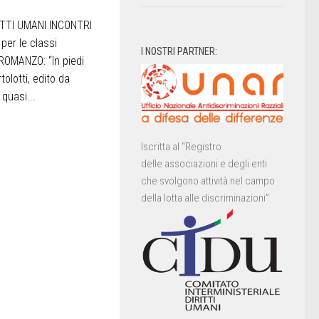
ITTI UMANI INCONTRI
per le classi
I NOSTRI PARTNER:
ROMANZO: “In piedi
tolotti, edito da
quasi...
Iscritta al “Registro
delle associazioni e degli enti
che svolgono attività nel campo
della lotta alle discriminazioni”