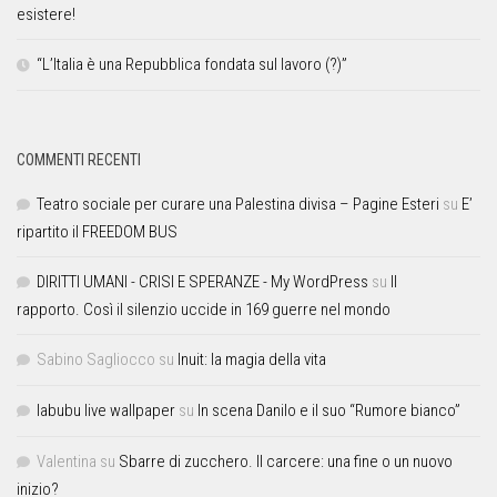
esistere!
“L’Italia è una Repubblica fondata sul lavoro (?)”
COMMENTI RECENTI
Teatro sociale per curare una Palestina divisa – Pagine Esteri
su
E’
ripartito il FREEDOM BUS
DIRITTI UMANI - CRISI E SPERANZE - My WordPress
su
Il
rapporto. Così il silenzio uccide in 169 guerre nel mondo
Sabino Sagliocco
su
Inuit: la magia della vita
labubu live wallpaper
su
In scena Danilo e il suo “Rumore bianco”
Valentina
su
Sbarre di zucchero. Il carcere: una fine o un nuovo
inizio?