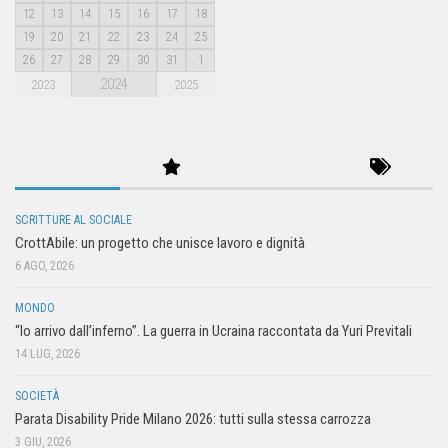
12
13
14
15
16
17
18
19
20
21
22
23
24
25
26
27
28
29
30
31
1
2024
2023
2025
SCRITTURE AL SOCIALE
CrottAbile: un progetto che unisce lavoro e dignità
6 AGO, 2026
MONDO
“Io arrivo dall’inferno”. La guerra in Ucraina raccontata da Yuri Previtali
14 LUG, 2026
SOCIETÀ
Parata Disability Pride Milano 2026: tutti sulla stessa carrozza
3 GIU, 2026