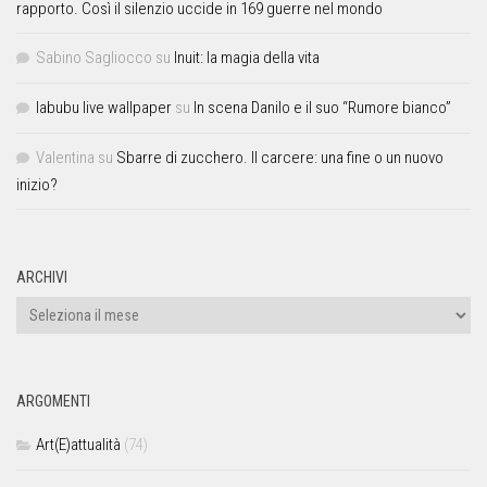
rapporto. Così il silenzio uccide in 169 guerre nel mondo
Sabino Sagliocco
su
Inuit: la magia della vita
labubu live wallpaper
su
In scena Danilo e il suo “Rumore bianco”
Valentina
su
Sbarre di zucchero. Il carcere: una fine o un nuovo
inizio?
ARCHIVI
ARGOMENTI
Art(E)attualità
(74)