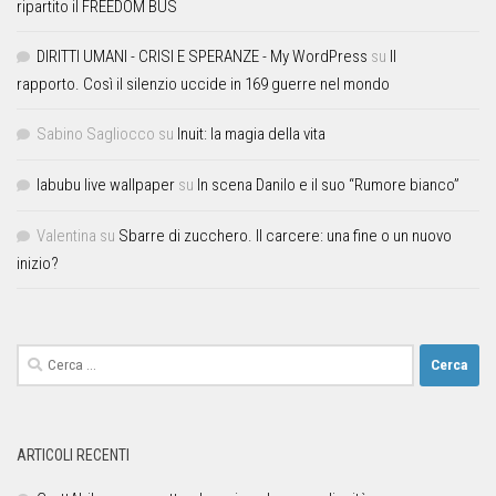
ripartito il FREEDOM BUS
DIRITTI UMANI - CRISI E SPERANZE - My WordPress
su
Il
rapporto. Così il silenzio uccide in 169 guerre nel mondo
Sabino Sagliocco
su
Inuit: la magia della vita
labubu live wallpaper
su
In scena Danilo e il suo “Rumore bianco”
Valentina
su
Sbarre di zucchero. Il carcere: una fine o un nuovo
inizio?
ARTICOLI RECENTI