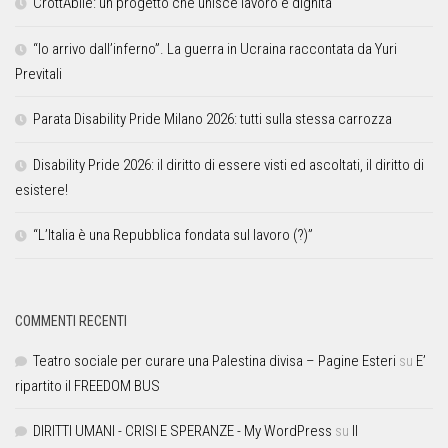
CrottAbile: un progetto che unisce lavoro e dignità
“Io arrivo dall’inferno”. La guerra in Ucraina raccontata da Yuri
Previtali
Parata Disability Pride Milano 2026: tutti sulla stessa carrozza
Disability Pride 2026: il diritto di essere visti ed ascoltati, il diritto di
esistere!
“L’Italia è una Repubblica fondata sul lavoro (?)”
COMMENTI RECENTI
Teatro sociale per curare una Palestina divisa – Pagine Esteri
su
E’
ripartito il FREEDOM BUS
DIRITTI UMANI - CRISI E SPERANZE - My WordPress
su
Il