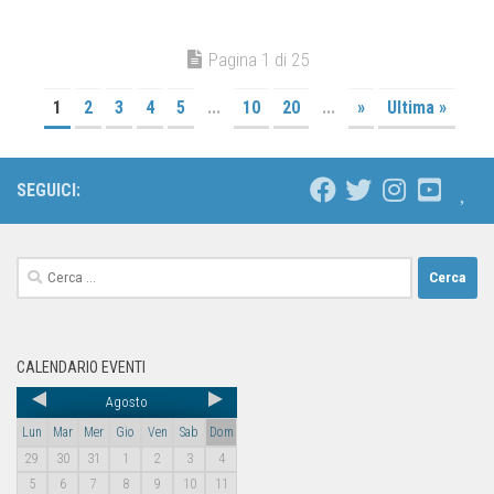
Pagina 1 di 25
1
2
3
4
5
...
10
20
...
»
Ultima »
SEGUICI:
CALENDARIO EVENTI
Agosto
Lun
Mar
Mer
Gio
Ven
Sab
Dom
29
30
31
1
2
3
4
5
6
7
8
9
10
11