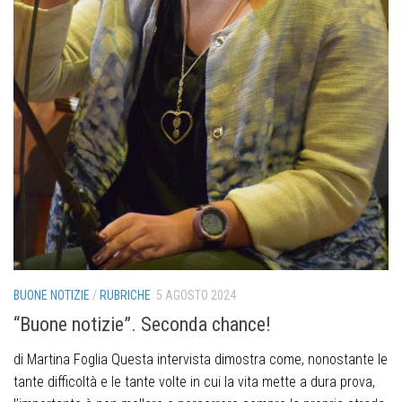
BUONE NOTIZIE
/
RUBRICHE
5 AGOSTO 2024
“Buone notizie”. Seconda chance!
di Martina Foglia Questa intervista dimostra come, nonostante le
tante difficoltà e le tante volte in cui la vita mette a dura prova,