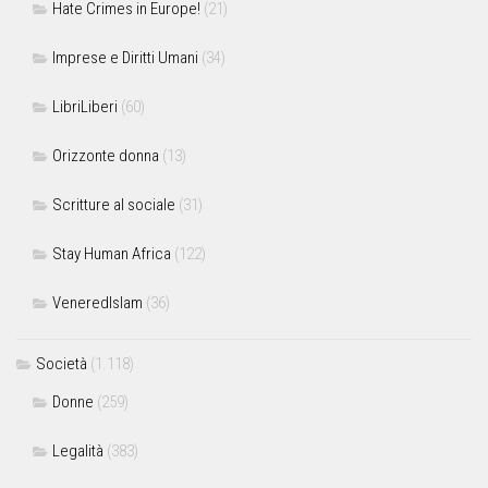
Hate Crimes in Europe!
(21)
Imprese e Diritti Umani
(34)
LibriLiberi
(60)
Orizzonte donna
(13)
Scritture al sociale
(31)
Stay Human Africa
(122)
VeneredIslam
(36)
Società
(1.118)
Donne
(259)
Legalità
(383)