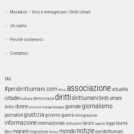
Mosaikon – Voci e immagini per i Diritti Umani
chi siamo
Perchè sostenerci
Contattaci
TAG
associazione
#peridirittiumani.com
attualità
Africa
diritti
dirittiumani
cittadini
Diritti umani
democrazia
cultura
giornalismo
donne
giornale
diritto
Europa
famiglia
economia
giustizia
guerra
giornalisti
governo
immigrazione
informazione
internazionale
lavoro
libertà
legge
istituzioni
legalità
notizie
mondo
migranti
peridirittiumani
libro
migrazioni
Milano