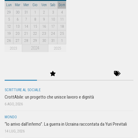
Lun
Mar
Mer
Gio
Ven
Sab
Dom
29
30
31
1
2
3
4
5
6
7
8
9
10
11
12
13
14
15
16
17
18
19
20
21
22
23
24
25
26
27
28
29
30
31
1
2024
2023
2025
SCRITTURE AL SOCIALE
CrottAbile: un progetto che unisce lavoro e dignità
6 AGO, 2026
MONDO
“Io arrivo dall’inferno”. La guerra in Ucraina raccontata da Yuri Previtali
14 LUG, 2026