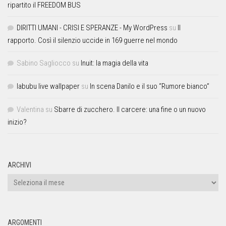
ripartito il FREEDOM BUS
DIRITTI UMANI - CRISI E SPERANZE - My WordPress
su
Il
rapporto. Così il silenzio uccide in 169 guerre nel mondo
Sabino Sagliocco
su
Inuit: la magia della vita
labubu live wallpaper
su
In scena Danilo e il suo “Rumore bianco”
Valentina
su
Sbarre di zucchero. Il carcere: una fine o un nuovo
inizio?
ARCHIVI
ARGOMENTI