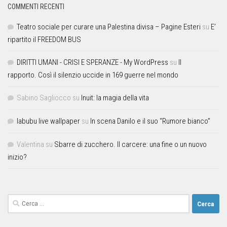
COMMENTI RECENTI
Teatro sociale per curare una Palestina divisa – Pagine Esteri
su
E’
ripartito il FREEDOM BUS
DIRITTI UMANI - CRISI E SPERANZE - My WordPress
su
Il
rapporto. Così il silenzio uccide in 169 guerre nel mondo
Sabino Sagliocco
su
Inuit: la magia della vita
labubu live wallpaper
su
In scena Danilo e il suo “Rumore bianco”
Valentina
su
Sbarre di zucchero. Il carcere: una fine o un nuovo
inizio?