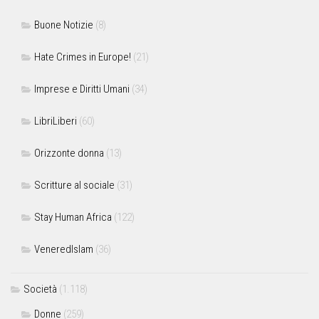
Buone Notizie
(8)
Hate Crimes in Europe!
(21)
Imprese e Diritti Umani
(34)
LibriLiberi
(60)
Orizzonte donna
(13)
Scritture al sociale
(31)
Stay Human Africa
(122)
VeneredIslam
(36)
Società
(1.118)
Donne
(259)