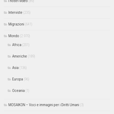
I nostri video
(89)
Interviste
(235)
Migrazioni
(641)
Mondo
(2.970)
Africa
(201)
Americhe
(189)
Asia
(136)
Europa
(96)
Oceania
(1)
MOSAIKON – Voci e immagini per i Diritti Umani
(3)