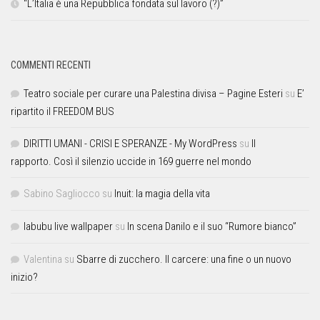
“L’Italia è una Repubblica fondata sul lavoro (?)”
COMMENTI RECENTI
Teatro sociale per curare una Palestina divisa – Pagine Esteri
su
E’
ripartito il FREEDOM BUS
DIRITTI UMANI - CRISI E SPERANZE - My WordPress
su
Il
rapporto. Così il silenzio uccide in 169 guerre nel mondo
Sabino Sagliocco
su
Inuit: la magia della vita
labubu live wallpaper
su
In scena Danilo e il suo “Rumore bianco”
Valentina
su
Sbarre di zucchero. Il carcere: una fine o un nuovo
inizio?