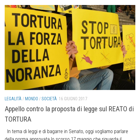
LEGALITÀ
/
MONDO
/
SOCIETÀ
16 GIUGNO 2017
Appello contro la proposta di legge sul REATO di
TORTURA
In tema di leggi e di bagarre in Senato, oggi vogliamo parlare
della norma approvata lo scorso 17 maggio che riguarda il