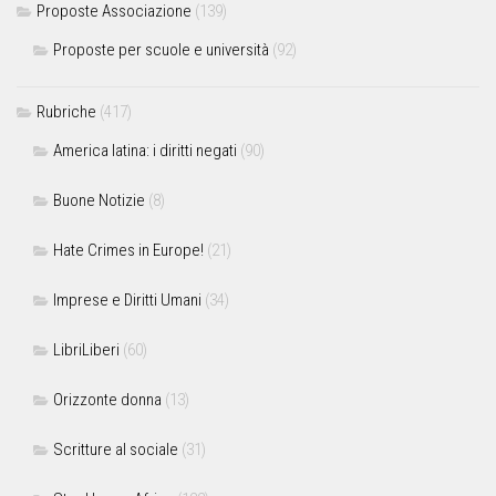
Proposte Associazione
(139)
Proposte per scuole e università
(92)
Rubriche
(417)
America latina: i diritti negati
(90)
Buone Notizie
(8)
Hate Crimes in Europe!
(21)
Imprese e Diritti Umani
(34)
LibriLiberi
(60)
Orizzonte donna
(13)
Scritture al sociale
(31)