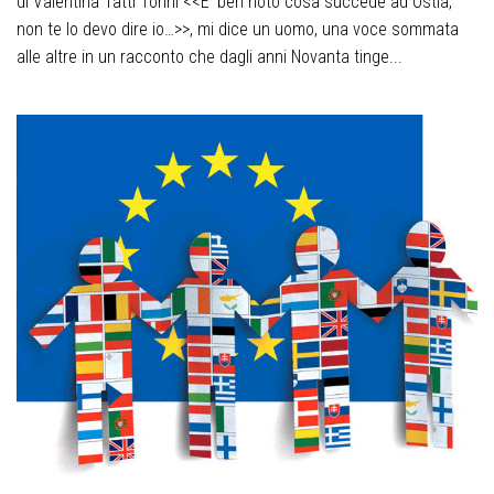
di Valentina Tatti Tonni <<E’ ben noto cosa succede ad Ostia,
non te lo devo dire io…>>, mi dice un uomo, una voce sommata
alle altre in un racconto che dagli anni Novanta tinge...