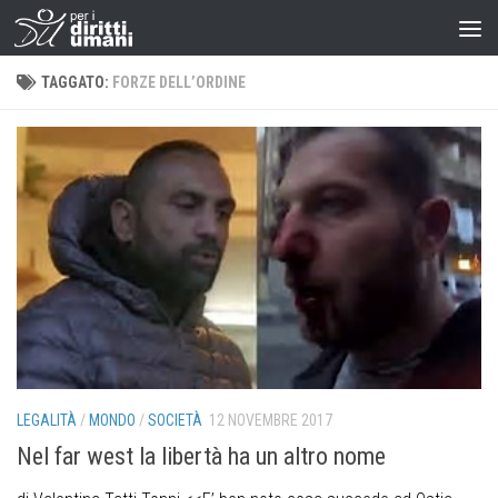
TAGGATO:
FORZE DELL’ORDINE
LEGALITÀ
/
MONDO
/
SOCIETÀ
12 NOVEMBRE 2017
Nel far west la libertà ha un altro nome