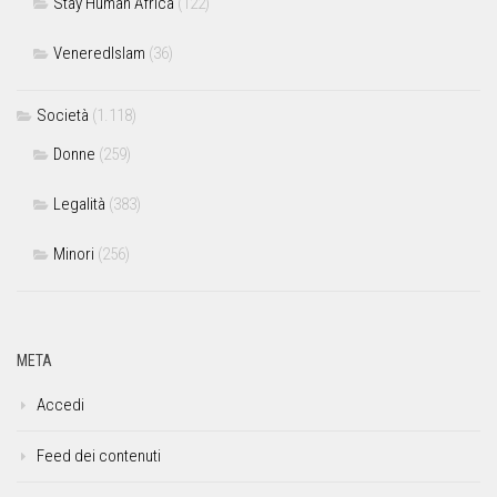
Stay Human Africa
(122)
VeneredIslam
(36)
Società
(1.118)
Donne
(259)
Legalità
(383)
Minori
(256)
META
Accedi
Feed dei contenuti