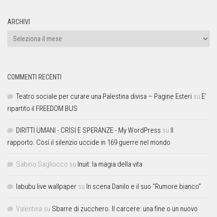
ARCHIVI
COMMENTI RECENTI
Teatro sociale per curare una Palestina divisa – Pagine Esteri
su
E’
ripartito il FREEDOM BUS
DIRITTI UMANI - CRISI E SPERANZE - My WordPress
su
Il
rapporto. Così il silenzio uccide in 169 guerre nel mondo
Sabino Sagliocco
su
Inuit: la magia della vita
labubu live wallpaper
su
In scena Danilo e il suo “Rumore bianco”
Valentina
su
Sbarre di zucchero. Il carcere: una fine o un nuovo