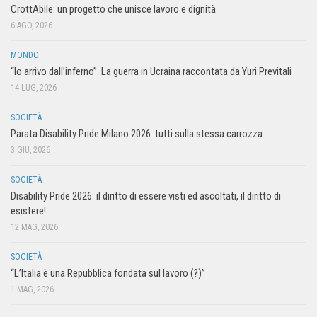
CrottAbile: un progetto che unisce lavoro e dignità
6 AGO, 2026
MONDO
“Io arrivo dall’inferno”. La guerra in Ucraina raccontata da Yuri Previtali
14 LUG, 2026
SOCIETÀ
Parata Disability Pride Milano 2026: tutti sulla stessa carrozza
3 GIU, 2026
SOCIETÀ
Disability Pride 2026: il diritto di essere visti ed ascoltati, il diritto di
esistere!
12 MAG, 2026
SOCIETÀ
“L’Italia è una Repubblica fondata sul lavoro (?)”
1 MAG, 2026