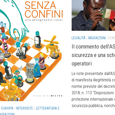
LEGALITÀ
/
MIGRAZIONI
13 N
Il commento dell’AS
sicurezza e una sch
operatori
Le note presentate dall’ASG
di manifesta illegittimità 
norme previste del decret
2018, n. 113 “Disposizioni 
protezione internazionale 
sicurezza pubblica, nonché
/
EUROPA
/
INTERVISTE
/
LETTERATURA E
IGRAZIONI