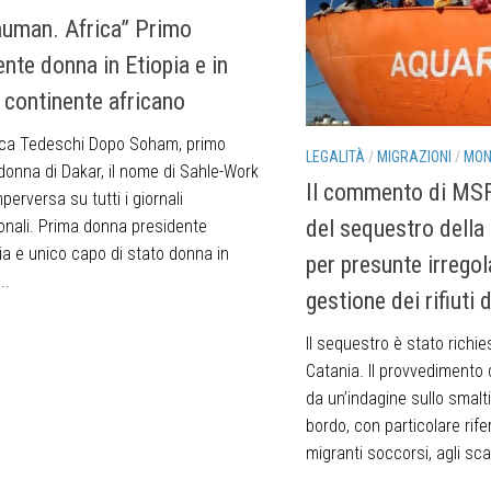
human. Africa” Primo
ente donna in Etiopia e in
l continente africano
ica Tedeschi Dopo Soham, primo
LEGALITÀ
/
MIGRAZIONI
/
MO
donna di Dakar, il nome di Sahle-Work
Il commento di MSF 
erversa su tutti i giornali
del sequestro della
ionali. Prima donna presidente
pia e unico capo di stato donna in
per presunte irregol
..
gestione dei rifiuti 
Il sequestro è stato richie
Catania. Il provvedimento 
da un’indagine sullo smalti
bordo, con particolare rife
migranti soccorsi, agli scar