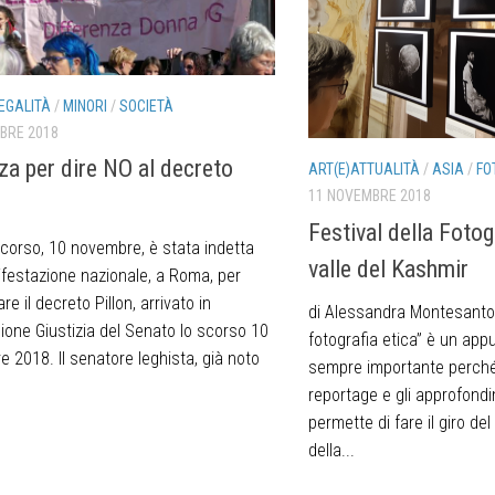
EGALITÀ
/
MINORI
/
SOCIETÀ
BRE 2018
zza per dire NO al decreto
ART(E)ATTUALITÀ
/
ASIA
/
FO
11 NOVEMBRE 2018
Festival della Fotog
corso, 10 novembre, è stata indetta
valle del Kashmir
festazione nazionale, a Roma, per
re il decreto Pillon, arrivato in
di Alessandra Montesanto I
one Giustizia del Senato lo scorso 10
fotografia etica” è un ap
 2018. Il senatore leghista, già noto
sempre importante perché,
reportage e gli approfondi
permette di fare il giro de
della...