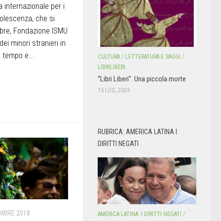
 internazionale per i
’adolescenza, che si
bre, Fondazione ISMU
ei minori stranieri in
l tempo e...
CULTURA
/
LETTERATURA E SAGGI
/
LIBRILIBERI
“Libri Liberi”. Una piccola morte
15 LUG, 2025
RUBRICA: AMERICA LATINA I
DIRITTI NEGATI
MBRE 2018
AMERICA LATINA: I DIRITTI NEGATI
/