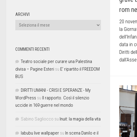
rom ne
ARCHIVI
20 novemb
la Giornat
dell’Infa
data in c
COMMENTI RECENTI
Diritti d
dall’Asse
Teatro sociale per curare una Palestina
divisa – Pagine Esteri
su
E’ ripartito il FREEDOM
BUS
DIRITTI UMANI - CRISI E SPERANZE - My
WordPress
su
Il rapporto. Così il silenzio
uccide in 169 guerre nel mondo
Sabino Sagliocco
su
Inuit: la magia della vita
labubu live wallpaper
su
In scena Danilo e il