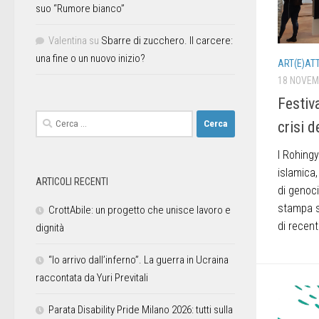
suo “Rumore bianco”
Valentina
su
Sbarre di zucchero. Il carcere:
una fine o un nuovo inizio?
ART(E)AT
18 NOVEM
Festiva
crisi 
I Rohingy
islamica,
ARTICOLI RECENTI
di genoci
stampa s
CrottAbile: un progetto che unisce lavoro e
di recent
dignità
“Io arrivo dall’inferno”. La guerra in Ucraina
raccontata da Yuri Previtali
Parata Disability Pride Milano 2026: tutti sulla