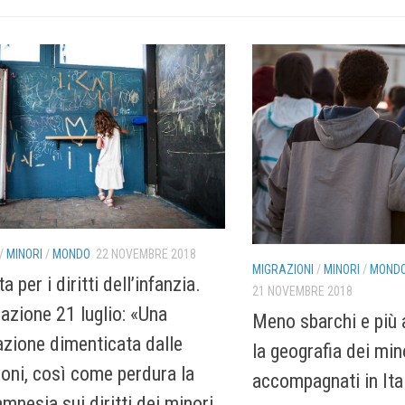
/
MINORI
/
MONDO
22 NOVEMBRE 2018
MIGRAZIONI
/
MINORI
/
MOND
a per i diritti dell’infanzia.
21 NOVEMBRE 2018
azione 21 luglio: «Una
Meno sbarchi e più 
azione dimenticata dalle
la geografia dei min
ioni, così come perdura la
accompagnati in Ita
mnesia sui diritti dei minori