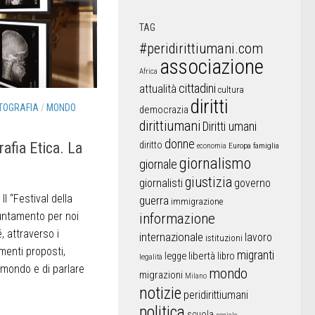
TAG
#peridirittiumani.com
associazione
Africa
cittadini
attualità
cultura
diritti
TOGRAFIA
/
MONDO
democrazia
dirittiumani
Diritti umani
donne
rafia Etica. La
diritto
Europa
famiglia
economia
giornalismo
giornale
giustizia
giornalisti
governo
l “Festival della
guerra
immigrazione
puntamento per noi
informazione
 attraverso i
internazionale
lavoro
istituzioni
menti proposti,
migranti
libertà
libro
legge
legalità
l mondo e di parlare
mondo
migrazioni
Milano
notizie
peridirittiumani
politica
scuola