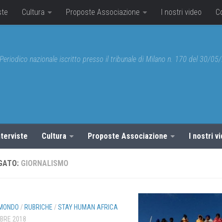
ste
Cultura
Proposte Associazione
I nostri video
C
Periodico nazionale iscritto presso il tribunale di Milano n. 170 del 30/0
nterviste
Cultura
Proposte Associazione
I nostri v
GATO:
GIORNALISMO
MONDO
/
RUBRICHE
/
STAY HUMAN AFRICA
BRE 2018