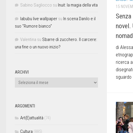
Sabino Sagliocco
su
Inuit: la magia della vita
15 NOVEM
Senza 
labubu live wallpaper
su
In scena Danilo e il
novel.
suo “Rumore bianco”
nomad
Valentina
su
Sbarre di zucchero. Il carcere:
una fine o un nuovo inizio?
di Aless
etnograph
ricerca a
disegnato
ARCHIVI
sguardo 
ARGOMENTI
Art(E)attualità
(74)
Cultura
(885)