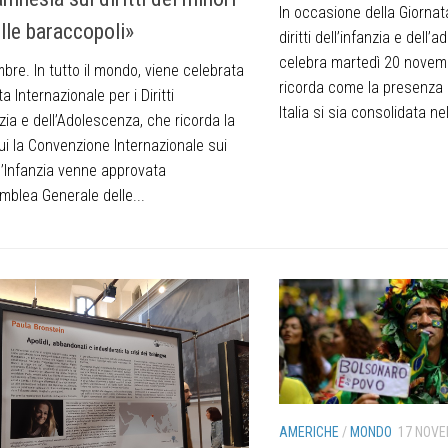
In occasione della Giornata
lle baraccopoli»
diritti dell’infanzia e dell
celebra martedì 20 novem
re. In tutto il mondo, viene celebrata
ricorda come la presenza d
a Internazionale per i Diritti
Italia si sia consolidata ne
nzia e dell’Adolescenza, che ricorda la
ui la Convenzione Internazionale sui
ell’Infanzia venne approvata
mblea Generale delle...
AMERICHE
/
MONDO
17 NOVE