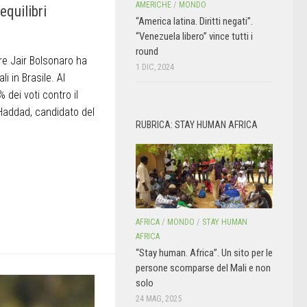
AMERICHE
/
MONDO
 equilibri
“America latina. Diritti negati”.
“Venezuela libero” vince tutti i
round
are Jair Bolsonaro ha
1 DIC, 2024
li in Brasile. Al
 dei voti contro il
Haddad, candidato del
RUBRICA: STAY HUMAN AFRICA
AFRICA
/
MONDO
/
STAY HUMAN
AFRICA
“Stay human. Africa”. Un sito per le
persone scomparse del Mali e non
solo
24 MAG, 2025