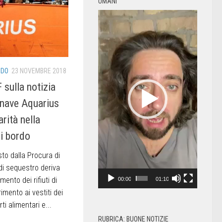
UMANI
Video
Player
NDO
23 NOVEMBRE 2018
sulla notizia
 nave Aquarius
arità nella
di bordo
sto dalla Procura di
di sequestro deriva
mento dei rifiuti di
00:00
01:10
rimento ai vestiti dei
ti alimentari e...
RUBRICA: BUONE NOTIZIE