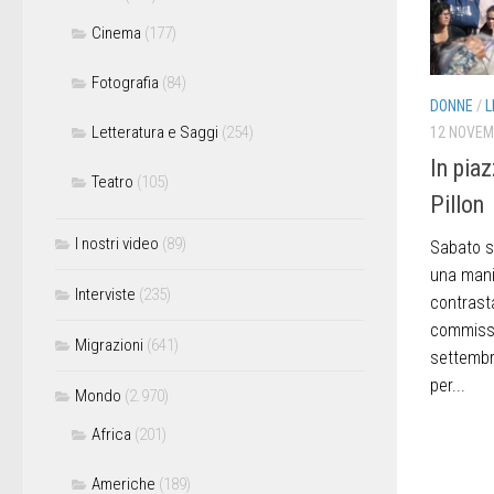
Cinema
(177)
Fotografia
(84)
DONNE
/
L
Letteratura e Saggi
(254)
12 NOVEM
In pia
Teatro
(105)
Pillon
I nostri video
(89)
Sabato s
una mani
Interviste
(235)
contrasta
commissi
Migrazioni
(641)
settembre
per...
Mondo
(2.970)
Africa
(201)
Americhe
(189)