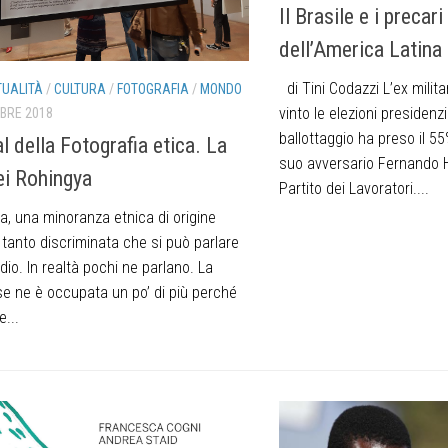
Il Brasile e i precari
dell’America Latina
di Tini Codazzi L’ex milit
TUALITÀ
/
CULTURA
/
FOTOGRAFIA
/
MONDO
vinto le elezioni presidenzia
BRE 2018
ballottaggio ha preso il 55%
l della Fotografia etica. La
suo avversario Fernando 
dei Rohingya
Partito dei Lavoratori....
a, una minoranza etnica di origine
 tanto discriminata che si può parlare
dio. In realtà pochi ne parlano. La
e ne è occupata un po’ di più perché
e...