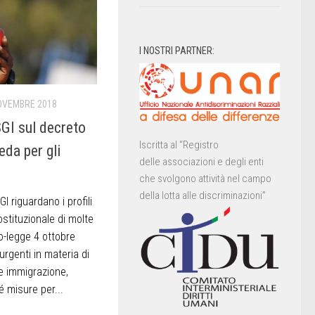
I NOSTRI PARTNER:
OVEMBRE 2018
GI sul decreto
Iscritta al “Registro
eda per gli
delle associazioni e degli enti
che svolgono attività nel campo
della lotta alle discriminazioni”
I riguardano i profili
costituzionale di molte
o-legge 4 ottobre
urgenti in materia di
e immigrazione,
 misure per...