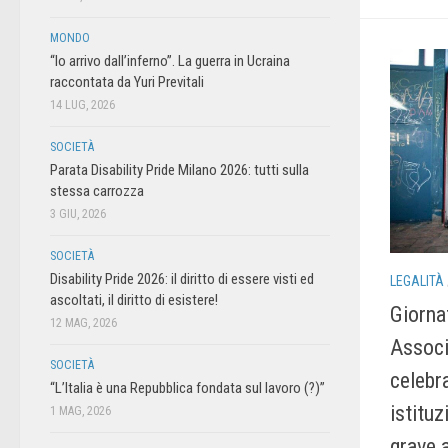
MONDO
“Io arrivo dall’inferno”. La guerra in Ucraina
raccontata da Yuri Previtali
14 LUG, 2026
SOCIETÀ
Parata Disability Pride Milano 2026: tutti sulla
stessa carrozza
3 GIU, 2026
SOCIETÀ
Disability Pride 2026: il diritto di essere visti ed
LEGALITÀ
ascoltati, il diritto di esistere!
Giornat
12 MAG, 2026
Associ
SOCIETÀ
celebr
“L’Italia è una Repubblica fondata sul lavoro (?)”
istituz
1 MAG, 2026
grave a