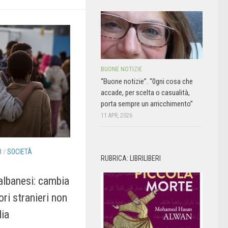
BUONE NOTIZIE
“Buone notizie”. “0gni cosa che
accade, per scelta o casualità,
porta sempre un arricchimento”
11 APR, 2026
O
/
SOCIETÀ
RUBRICA: LIBRILIBERI
albanesi: cambia
ori stranieri non
lia