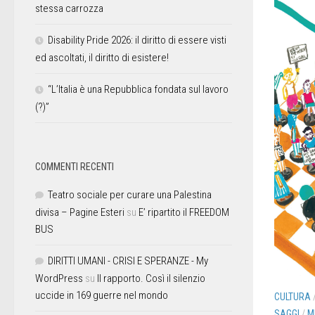
stessa carrozza
Disability Pride 2026: il diritto di essere visti
ed ascoltati, il diritto di esistere!
“L’Italia è una Repubblica fondata sul lavoro
(?)”
COMMENTI RECENTI
Teatro sociale per curare una Palestina
divisa – Pagine Esteri
su
E’ ripartito il FREEDOM
BUS
DIRITTI UMANI - CRISI E SPERANZE - My
WordPress
su
Il rapporto. Così il silenzio
uccide in 169 guerre nel mondo
CULTURA
SAGGI
/
M