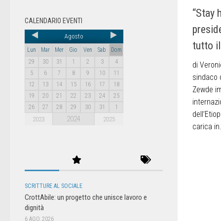
“Stay 
CALENDARIO EVENTI
presid
Agosto
tutto i
Lun
Mar
Mer
Gio
Ven
Sab
Dom
29
30
31
1
2
3
4
di Veron
5
6
7
8
9
10
11
sindaco 
12
13
14
15
16
17
18
Zewde imp
19
20
21
22
23
24
25
internaz
26
27
28
29
30
31
1
dell’Etio
2024
2023
2025
carica in.
SCRITTURE AL SOCIALE
CrottAbile: un progetto che unisce lavoro e
dignità
6 AGO, 2026