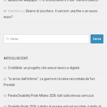
Valentina
su
Sbarre di zucchero. Il carcere: una fine o un nuovo
inizio?
ARTICOLI RECENTI
CrottAbile: un progetto che unisce lavoro e dignità
“Io arrivo dall’inferno”. La guerra in Ucraina raccontata da Yuri
Previtali
Parata Disability Pride Milano 2026: tutti sulla stessa carrozza
Disability Pride 2026: il diritto di essere visti ed ascoltati, il diritto di