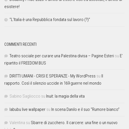
esistere!
“L’Italia è una Repubblica fondata sul lavoro (?)”
COMMENTI RECENTI
Teatro sociale per curare una Palestina divisa – Pagine Esteri
su
E’
ripartito il FREEDOM BUS
DIRITTI UMANI - CRISI E SPERANZE - My WordPress
su
Il
rapporto. Così il silenzio uccide in 169 guerre nel mondo
Sabino Sagliocco
su
Inuit: la magia della vita
labubu live wallpaper
su
In scena Danilo e il suo “Rumore bianco”
Valentina
su
Sbarre di zucchero. Il carcere: una fine o un nuovo