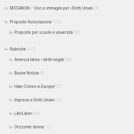
MOSAIKON – Voci e immagini per i Diritti Umani
(3)
Proposte Associazione
(139)
Proposte per scuole e università
(92)
Rubriche
(417)
America latina: i diritti negati
(90)
Buone Notizie
(8)
Hate Crimes in Europe!
(21)
Imprese e Diritti Umani
(34)
LibriLiberi
(60)
Orizzonte donna
(13)