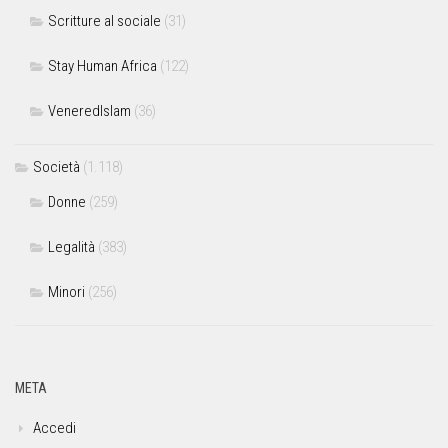
Scritture al sociale
(31)
Stay Human Africa
(122)
VeneredIslam
(36)
Società
(1.118)
Donne
(259)
Legalità
(383)
Minori
(256)
META
Accedi