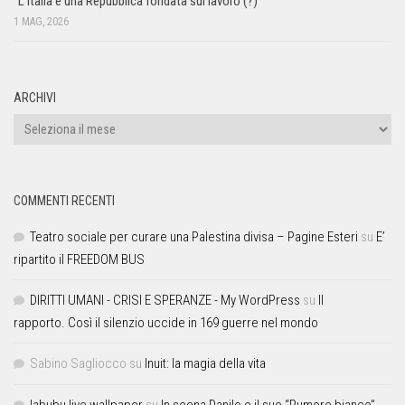
“L’Italia è una Repubblica fondata sul lavoro (?)”
1 MAG, 2026
ARCHIVI
COMMENTI RECENTI
Teatro sociale per curare una Palestina divisa – Pagine Esteri
su
E’
ripartito il FREEDOM BUS
DIRITTI UMANI - CRISI E SPERANZE - My WordPress
su
Il
rapporto. Così il silenzio uccide in 169 guerre nel mondo
Sabino Sagliocco
su
Inuit: la magia della vita
labubu live wallpaper
su
In scena Danilo e il suo “Rumore bianco”