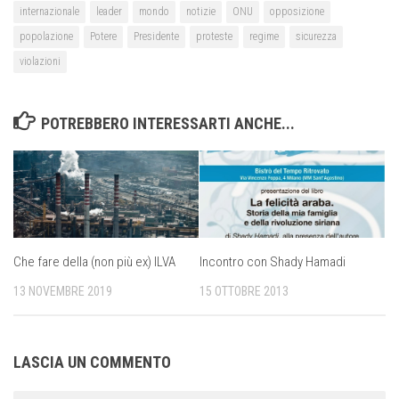
internazionale
leader
mondo
notizie
ONU
opposizione
popolazione
Potere
Presidente
proteste
regime
sicurezza
violazioni
POTREBBERO INTERESSARTI ANCHE...
Che fare della (non più ex) ILVA
Incontro con Shady Hamadi
13 NOVEMBRE 2019
15 OTTOBRE 2013
LASCIA UN COMMENTO