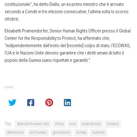
costituzionale”, ha detto Diallo, un ex primo ministro che è arrivato
secondo a Condé in tre elezioni consecutive, l’ultima volta lo scorso
ottobre.
Elisabeth Pramendorfer, Senior Human Rights Officer presso il Global
Center for the Responsibility to Protect, ha affermato che,
“indipendentemente dall’esito del [recente] colpo di stato, l’ECOWAS,
l’UA e le Nazioni Unite devono garantire che i diritti umani di tutto il
popolo della Guinea siano rispettati e garantiti.”
SHARE
Tag:
#peridirittiumani.com
Africa
civili
colpodistato
Conacry
democrazia
dirittiumani
giornalismo
Guinea
Guterres