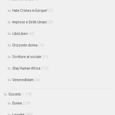
Hate Crimes in Europe!
(21)
Imprese e Diritti Umani
(34)
LibriLiberi
(60)
Orizzonte donna
(13)
Scritture al sociale
(31)
Stay Human Africa
(122)
VeneredIslam
(36)
Società
(1.118)
Donne
(259)
Legalità
(383)