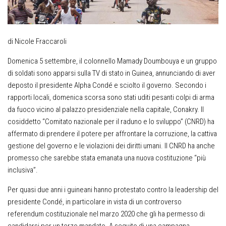
di Nicole Fraccaroli
Domenica 5 settembre, il colonnello Mamady Doumbouya e un gruppo
di soldati sono apparsi sulla TV di stato in Guinea, annunciando di aver
deposto il presidente Alpha Condé e sciolto il governo. Secondo i
rapporti locali, domenica scorsa sono stati uditi pesanti colpi di arma
da fuoco vicino al palazzo presidenziale nella capitale, Conakry. Il
cosiddetto “Comitato nazionale per il raduno e lo sviluppo” (CNRD) ha
affermato di prendere il potere per affrontare la corruzione, la cattiva
gestione del governo e le violazioni dei diritti umani. Il CNRD ha anche
promesso che sarebbe stata emanata una nuova costituzione “più
inclusiva”.
Per quasi due anni i guineani hanno protestato contro la leadership del
presidente Condé, in particolare in vista di un controverso
referendum costituzionale nel marzo 2020 che gli ha permesso di
candidarsi per un terzo mandato. A seguito di una campagna