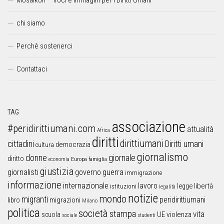
chi siamo
Perchè sostenerci
Contattaci
TAG
associazione
#peridirittiumani.com
attualità
Africa
diritti
dirittiumani
cittadini
Diritti umani
democrazia
cultura
giornalismo
donne
giornale
diritto
Europa
famiglia
economia
giustizia
guerra
giornalisti
governo
immigrazione
informazione
internazionale
lavoro
libertà
legge
istituzioni
legalità
notizie
mondo
migranti
peridirittiumani
libro
migrazioni
Milano
politica
società
stampa
vita
UE
violenza
scuola
sociale
studenti