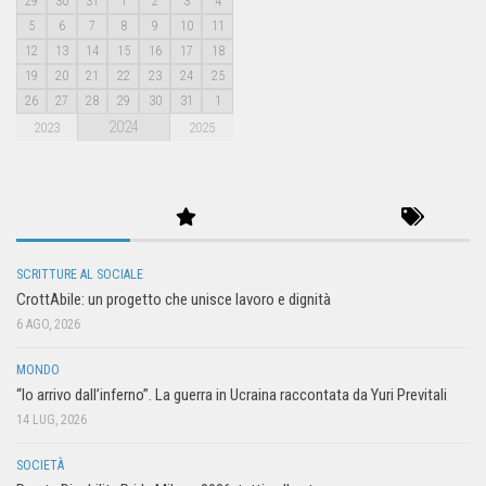
29
30
31
1
2
3
4
5
6
7
8
9
10
11
12
13
14
15
16
17
18
19
20
21
22
23
24
25
26
27
28
29
30
31
1
2024
2023
2025
SCRITTURE AL SOCIALE
CrottAbile: un progetto che unisce lavoro e dignità
6 AGO, 2026
MONDO
“Io arrivo dall’inferno”. La guerra in Ucraina raccontata da Yuri Previtali
14 LUG, 2026
SOCIETÀ