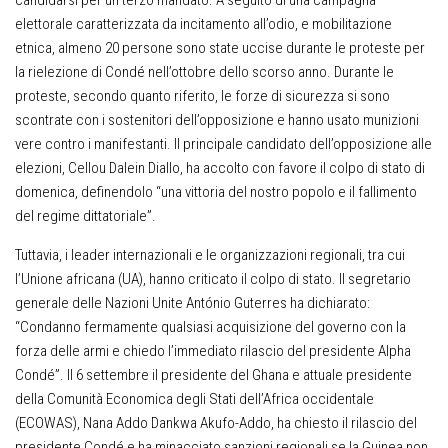
elettorale caratterizzata da incitamento all’odio, e mobilitazione
etnica, almeno 20 persone sono state uccise durante le proteste per
la rielezione di Condé nell’ottobre dello scorso anno. Durante le
proteste, secondo quanto riferito, le forze di sicurezza si sono
scontrate con i sostenitori dell’opposizione e hanno usato munizioni
vere contro i manifestanti. Il principale candidato dell’opposizione alle
elezioni, Cellou Dalein Diallo, ha accolto con favore il colpo di stato di
domenica, definendolo “una vittoria del nostro popolo e il fallimento
del regime dittatoriale”.
Tuttavia, i leader internazionali e le organizzazioni regionali, tra cui
l’Unione africana (UA), hanno criticato il colpo di stato. Il segretario
generale delle Nazioni Unite António Guterres ha dichiarato:
“Condanno fermamente qualsiasi acquisizione del governo con la
forza delle armi e chiedo l’immediato rilascio del presidente Alpha
Condé”. Il 6 settembre il presidente del Ghana e attuale presidente
della Comunità Economica degli Stati dell’Africa occidentale
(ECOWAS), Nana Addo Dankwa Akufo-Addo, ha chiesto il rilascio del
presidente Condé e ha minacciato sanzioni regionali se la Guinea non