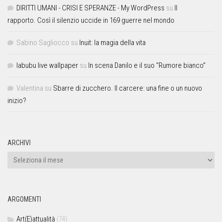
DIRITTI UMANI - CRISI E SPERANZE - My WordPress
su
Il
rapporto. Così il silenzio uccide in 169 guerre nel mondo
Sabino Sagliocco
su
Inuit: la magia della vita
labubu live wallpaper
su
In scena Danilo e il suo “Rumore bianco”
Valentina
su
Sbarre di zucchero. Il carcere: una fine o un nuovo
inizio?
ARCHIVI
ARGOMENTI
Art(E)attualità
(74)