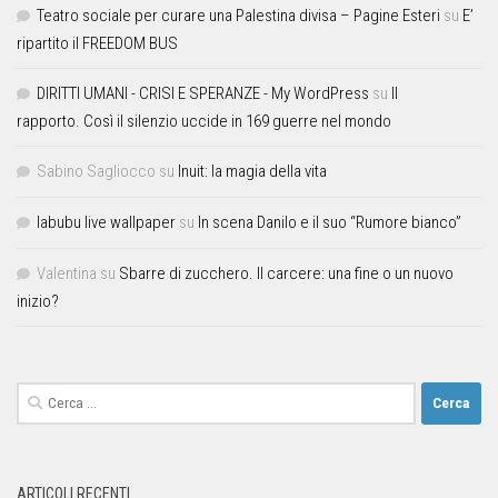
Teatro sociale per curare una Palestina divisa – Pagine Esteri
su
E’
ripartito il FREEDOM BUS
DIRITTI UMANI - CRISI E SPERANZE - My WordPress
su
Il
rapporto. Così il silenzio uccide in 169 guerre nel mondo
Sabino Sagliocco
su
Inuit: la magia della vita
labubu live wallpaper
su
In scena Danilo e il suo “Rumore bianco”
Valentina
su
Sbarre di zucchero. Il carcere: una fine o un nuovo
inizio?
ARTICOLI RECENTI