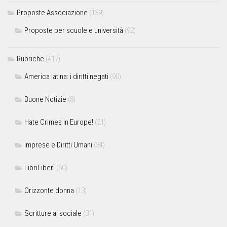
Proposte Associazione
(139)
Proposte per scuole e università
(92)
Rubriche
(417)
America latina: i diritti negati
(90)
Buone Notizie
(8)
Hate Crimes in Europe!
(21)
Imprese e Diritti Umani
(34)
LibriLiberi
(60)
Orizzonte donna
(13)
Scritture al sociale
(31)