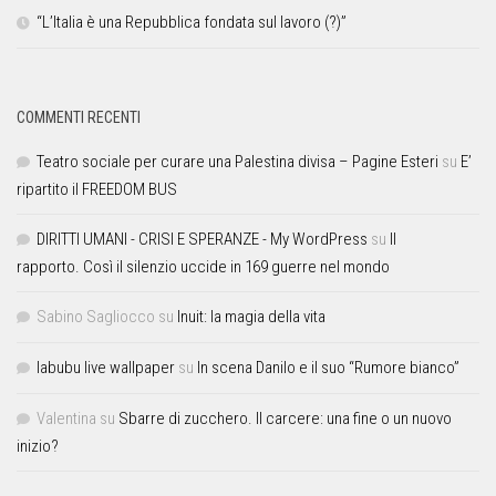
“L’Italia è una Repubblica fondata sul lavoro (?)”
COMMENTI RECENTI
Teatro sociale per curare una Palestina divisa – Pagine Esteri
su
E’
ripartito il FREEDOM BUS
DIRITTI UMANI - CRISI E SPERANZE - My WordPress
su
Il
rapporto. Così il silenzio uccide in 169 guerre nel mondo
Sabino Sagliocco
su
Inuit: la magia della vita
labubu live wallpaper
su
In scena Danilo e il suo “Rumore bianco”
Valentina
su
Sbarre di zucchero. Il carcere: una fine o un nuovo
inizio?