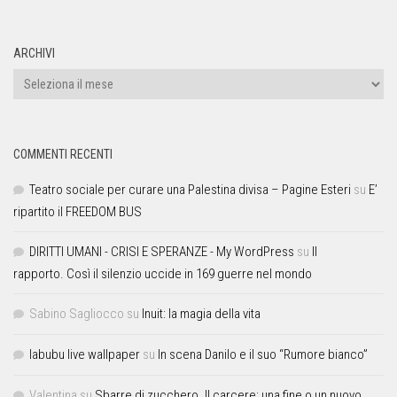
ARCHIVI
COMMENTI RECENTI
Teatro sociale per curare una Palestina divisa – Pagine Esteri
su
E’
ripartito il FREEDOM BUS
DIRITTI UMANI - CRISI E SPERANZE - My WordPress
su
Il
rapporto. Così il silenzio uccide in 169 guerre nel mondo
Sabino Sagliocco
su
Inuit: la magia della vita
labubu live wallpaper
su
In scena Danilo e il suo “Rumore bianco”
Valentina
su
Sbarre di zucchero. Il carcere: una fine o un nuovo