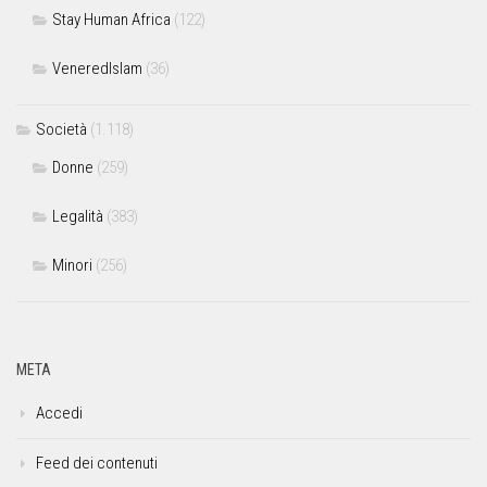
Stay Human Africa
(122)
VeneredIslam
(36)
Società
(1.118)
Donne
(259)
Legalità
(383)
Minori
(256)
META
Accedi
Feed dei contenuti