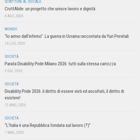
SCRITTURE AL SOCIALE
CrottAbile: un progetto che unisce lavoro e dignità
6 AGO, 2026
MONDO
“Io arrivo dall’inferno”. La guerra in Ucraina raccontata da Yuri Previtali
14 LUG, 2026
SOCIETÀ
Parata Disability Pride Milano 2026: tutti sulla stessa carrozza
3 GIU, 2026
SOCIETÀ
Disability Pride 2026: il diritto di essere visti ed ascoltati, il diritto di
esistere!
12 MAG, 2026
SOCIETÀ
“L’Italia è una Repubblica fondata sul lavoro (?)”
1 MAG, 2026