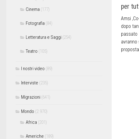
per tut
Cinema
(177)
Amsi ,Co-
Fotografia
(84)
dopo tan
passato q
Letteratura e Saggi
(254)
avranno 
proposta 
Teatro
(105)
I nostri video
(89)
Interviste
(235)
Migrazioni
(641)
Mondo
(2.970)
Africa
(201)
Americhe
(189)