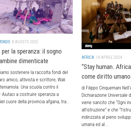
MONDO
8 AGOSTO 2025
 per la speranza: il sogno
AFRICA
18 APRILE 2024
bambine dimenticate
“Stay human. Africa
iamo sostenere la raccolta fondi del
come diritto umano
ro amico, attivista e scrittore, Wali
teniamola. Una scuola contro il
di Filippo Cinquemani Nell’
– Aiutaci a costruire speranza a
Dichiarazione Universale d
el cuore della provincia afgana, tra...
viene sancito che “Ogni ind
all’istruzione” e che “l’is
indirizzata al pieno svilup
umana ed al...