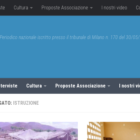
ste
Cultura
Proposte Associazione
I nostri video
C
Periodico nazionale iscritto presso il tribunale di Milano n. 170 del 30/0
nterviste
Cultura
Proposte Associazione
I nostri v
GATO:
ISTRUZIONE