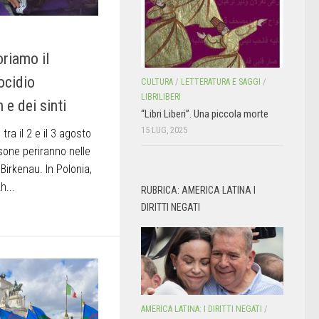
riamo il
ocidio
CULTURA
/
LETTERATURA E SAGGI
/
LIBRILIBERI
 e dei sinti
“Libri Liberi”. Una piccola morte
15 LUG, 2025
tra il 2 e il 3 agosto
sone periranno nelle
irkenau. In Polonia,
h...
RUBRICA: AMERICA LATINA I
DIRITTI NEGATI
AMERICA LATINA: I DIRITTI NEGATI
/