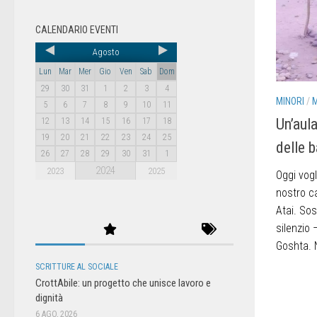
CALENDARIO EVENTI
Agosto
Lun
Mar
Mer
Gio
Ven
Sab
Dom
29
30
31
1
2
3
4
MINORI
/
5
6
7
8
9
10
11
Un’aula
12
13
14
15
16
17
18
19
20
21
22
23
24
25
delle 
26
27
28
29
30
31
1
2024
2023
2025
Oggi vogl
nostro ca
Atai. Sos
silenzio 
Goshta. N
SCRITTURE AL SOCIALE
CrottAbile: un progetto che unisce lavoro e
dignità
6 AGO, 2026