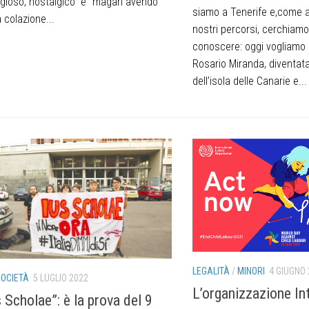
eligioso, nostalgico” e “magari avendo
siamo a Tenerife e,come a
a colazione...
nostri percorsi, cerchiamo
conoscere: oggi vogliamo r
Rosario Miranda, diventat
dell’isola delle Canarie e...
LEGALITÀ
/
MINORI
4 GIUGNO
OCIETÀ
5 LUGLIO 2022
L’organizzazione In
 Scholae”: è la prova del 9