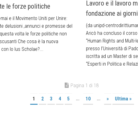
Lavoro e il lavoro mi
te le forze politiche
fondazione ai giorni
mai e il Movimento Uniti per Unire:
(da unipd-centrodirittiuman
te delusioni ,annunci e promesse del
Aricò ha concluso il corso
uesta volta le forze politiche non
“Human Rights and Multi-l
scusanti Che cosa è la nuova
presso l’Università di Pad
con lo Ius Scholae?...
iscritta ad un Master di se
“Esperti in Politica e Relazi
Pagina 1 di 18
1
2
3
4
5
...
10
...
»
Ultima »