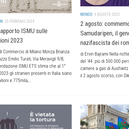
MONDO
9 AGOSTO 2023
NI
25 FEBBRAIO 2024
2 agosto: commemo
apporto ISMU sulle
Samudaripen, il gen
ioni 2023
nazifascista dei rom
i Commercio di Milano Monza Brianza
di Ervin Bajrami Nella notte 
azzo Emilio Turati, Via Meravigli 9/B,
del ’44 più di 500.000 per
ondazione ISMU ETS stima che al 1°
camere a gas di Aushwitz B
023 gli stranieri presenti in Italia siano
il 2 agosto scorso, con Dik
ilioni e 775mila,...