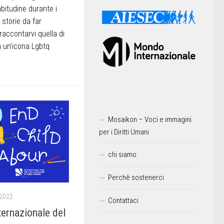
bitudine durante i
 storie da far
accontarvi quella di
a un’icona Lgbtq
Mosaikon – Voci e immagini
per i Diritti Umani
chi siamo
Perchè sostenerci
 2022
Contattaci
ternazionale del