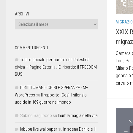
ARCHIVI
MIGRAZIO
XXIX R
migraz
COMMENTI RECENTI
Camera d
Teatro sociale per curare una Palestina
Lodi, Pal
divisa – Pagine Esteri
su
E’ ripartito il FREEDOM
Milano F
BUS
gennaio 2
circa 5 m
DIRITTI UMANI - CRISI E SPERANZE - My
WordPress
su
Il rapporto. Così il silenzio
uccide in 169 guerre nel mondo
Sabino Sagliocco
su
Inuit: la magia della vita
labubu live wallpaper
su
In scena Danilo e il