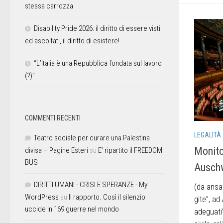
stessa carrozza
Disability Pride 2026: il diritto di essere visti
ed ascoltati, il diritto di esistere!
“L’Italia è una Repubblica fondata sul lavoro
(?)”
COMMENTI RECENTI
LEGALITÀ
Teatro sociale per curare una Palestina
Monito
divisa – Pagine Esteri
su
E’ ripartito il FREEDOM
BUS
Auschwi
DIRITTI UMANI - CRISI E SPERANZE - My
(da ansa.
WordPress
su
Il rapporto. Così il silenzio
gite”, ad
uccide in 169 guerre nel mondo
adeguati”