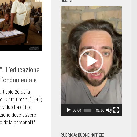
UMANI
Video
Player
”. L’educazione
 fondamentale
articolo 26 della
ei Diritti Umani (1948)
ividuo ha diritto
00:00
01:10
truzione deve essere
po della personalità
RUBRICA: BUONE NOTIZIE