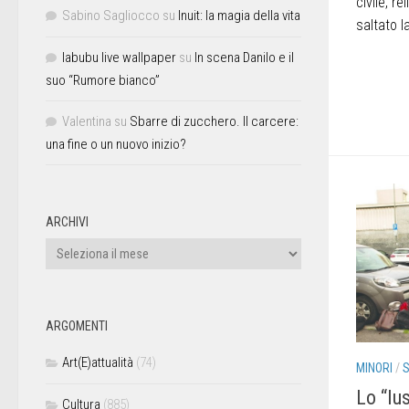
civile, r
Sabino Sagliocco
su
Inuit: la magia della vita
saltato l
labubu live wallpaper
su
In scena Danilo e il
suo “Rumore bianco”
Valentina
su
Sbarre di zucchero. Il carcere:
una fine o un nuovo inizio?
ARCHIVI
ARGOMENTI
Art(E)attualità
(74)
MINORI
/
S
Lo “Ius
Cultura
(885)