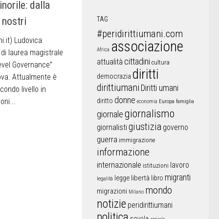
norile: dalla
 nostri
TAG
#peridirittiumani.com
i.it) Ludovica
associazione
Africa
 di laurea magistrale
cittadini
attualità
cultura
evel Governance”
diritti
democrazia
ova. Attualmente è
dirittiumani
Diritti umani
condo livello in
donne
oni...
diritto
Europa
famiglia
economia
giornalismo
giornale
giustizia
giornalisti
governo
guerra
immigrazione
informazione
internazionale
lavoro
istituzioni
migranti
libertà
libro
legge
legalità
mondo
migrazioni
Milano
notizie
peridirittiumani
politica
scuola