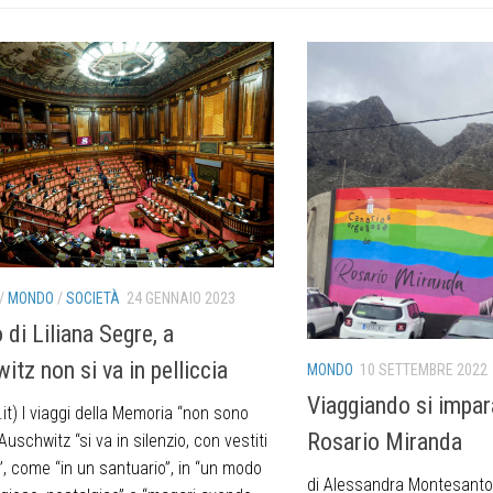
/
MONDO
/
SOCIETÀ
24 GENNAIO 2023
 di Liliana Segre, a
tz non si va in pelliccia
MONDO
10 SETTEMBRE 2022
Viaggiando si impara
it) I viaggi della Memoria “non sono
Rosario Miranda
 Auschwitz “si va in silenzio, con vestiti
, come “in un santuario”, in “un modo
di Alessandra Montesanto 