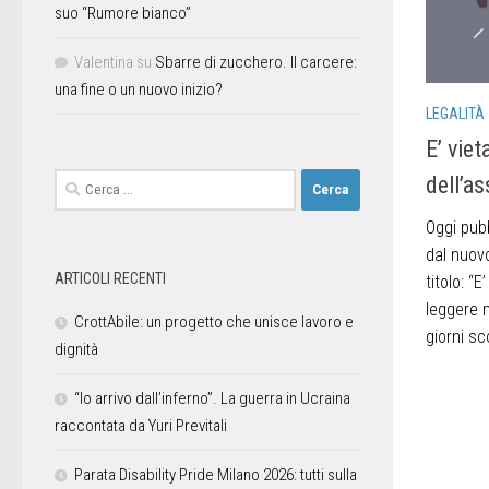
suo “Rumore bianco”
Valentina
su
Sbarre di zucchero. Il carcere:
una fine o un nuovo inizio?
LEGALITÀ
E’ viet
dell’a
Oggi pub
dal nuov
ARTICOLI RECENTI
titolo: “E
leggere m
CrottAbile: un progetto che unisce lavoro e
giorni sc
dignità
“Io arrivo dall’inferno”. La guerra in Ucraina
raccontata da Yuri Previtali
Parata Disability Pride Milano 2026: tutti sulla