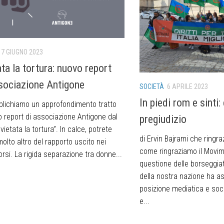
7 GIUGNO 2023
ata la tortura: nuovo report
ssociazione Antigone
SOCIETÀ
6 APRILE 2023
In piedi rom e sinti:
blichiamo un approfondimento tratto
o report di associazione Antigone dal
pregiudizio
’ vietata la tortura”. In calce, potrete
di Ervin Bajrami che ringr
olto altro del rapporto uscito nei
come ringraziamo il Movi
orsi. La rigida separazione tra donne...
questione delle borseggiat
della nostra nazione ha a
posizione mediatica e soc
e...