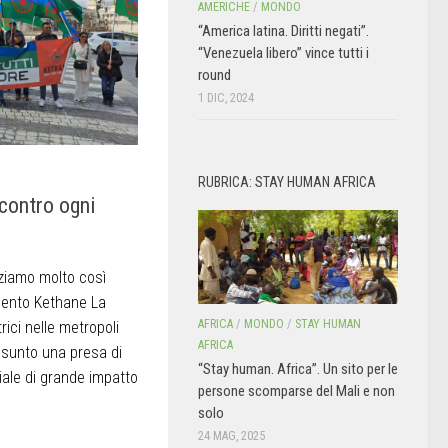
AMERICHE
/
MONDO
“America latina. Diritti negati”.
“Venezuela libero” vince tutti i
round
1 DIC, 2024
RUBRICA: STAY HUMAN AFRICA
 contro ogni
aziamo molto così
mento Kethane La
AFRICA
/
MONDO
/
STAY HUMAN
rici nelle metropoli
AFRICA
ssunto una presa di
“Stay human. Africa”. Un sito per le
iale di grande impatto
persone scomparse del Mali e non
solo
24 MAG, 2025