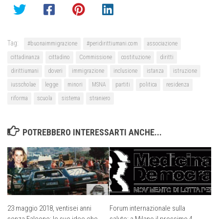
Tag:
#buonaimmigrazione
#peridirittiumani.com
associazione
cittadinanza
cittadino
Commissione
costituzione
diritti
dirittiumani
doveri
immigrazione
inclusione
istanza
istruzione
iusscholae
legge
minori
MSNA
partiti
politica
residenza
riforma
scuola
sistema
straniero
POTREBBERO INTERESSARTI ANCHE...
23 maggio 2018, ventisei anni
Forum internazionale sulla
senza Falcone: le sue idee che
salute: a Milano il prossimo 4