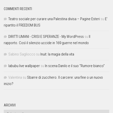
COMMENTI RECENTI
Teatro sociale per curare una Palestina divisa – Pagine Esteri
su
E’
ripartito il FREEDOM BUS
DIRITTI UMANI - CRISI E SPERANZE - My WordPress
su
Il
rapporto. Così il silenzio uccide in 169 guerre nel mondo
Sabino Sagliocco
su
Inuit: la magia della vita
labubu live wallpaper
su
In scena Danilo e il suo “Rumore bianco”
Valentina
su
Sbarre di zucchero. Il carcere: una fine o un nuovo
inizio?
ARCHIVI