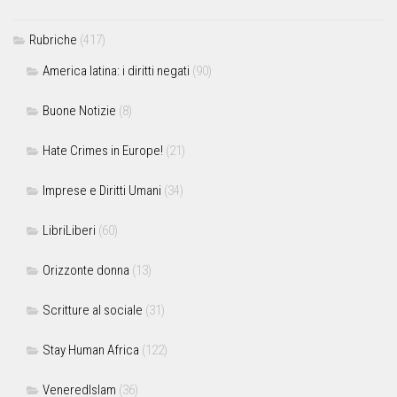
Rubriche
(417)
America latina: i diritti negati
(90)
Buone Notizie
(8)
Hate Crimes in Europe!
(21)
Imprese e Diritti Umani
(34)
LibriLiberi
(60)
Orizzonte donna
(13)
Scritture al sociale
(31)
Stay Human Africa
(122)
VeneredIslam
(36)