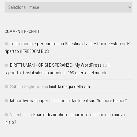
COMMENTI RECENTI
Teatro sociale per curare una Palestina divisa – Pagine Esteri
su
E’
ripartito il FREEDOM BUS
DIRITTI UMANI - CRISI E SPERANZE - My WordPress
su
Il
rapporto. Così il silenzio uccide in 169 guerre nel mondo
Sabino Sagliocco
su
Inuit: la magia della vita
labubu live wallpaper
su
In scena Danilo e il suo “Rumore bianco”
Valentina
su
Sbarre di zucchero. Il carcere: una fine o un nuovo
inizio?