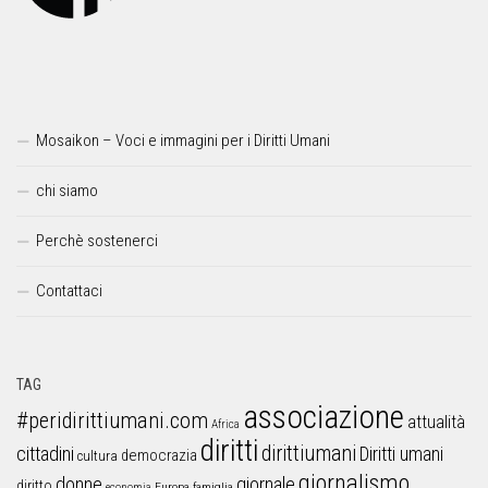
Mosaikon – Voci e immagini per i Diritti Umani
chi siamo
Perchè sostenerci
Contattaci
TAG
associazione
#peridirittiumani.com
attualità
Africa
diritti
dirittiumani
cittadini
Diritti umani
democrazia
cultura
giornalismo
donne
giornale
diritto
Europa
famiglia
economia