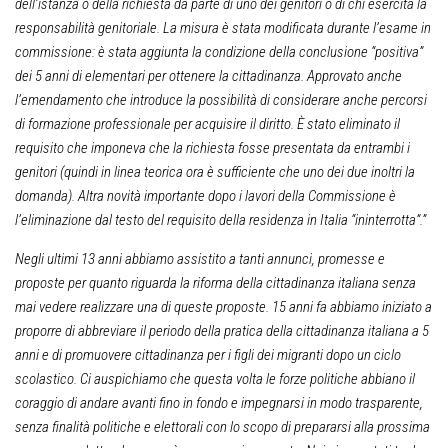
dell’istanza o della richiesta da parte di uno dei genitori o di chi esercita la
responsabilità genitoriale. La misura è stata modificata durante l’esame in
commissione: è stata aggiunta la condizione della conclusione “positiva”
dei 5 anni di elementari per ottenere la cittadinanza. Approvato anche
l’emendamento che introduce la possibilità di considerare anche percorsi
di formazione professionale per acquisire il diritto. È stato eliminato il
requisito che imponeva che la richiesta fosse presentata da entrambi i
genitori (quindi in linea teorica ora è sufficiente che uno dei due inoltri la
domanda). Altra novità importante dopo i lavori della Commissione è
l’eliminazione dal testo del requisito della residenza in Italia “ininterrotta”.”
Negli ultimi 13 anni abbiamo assistito a tanti annunci, promesse e
proposte per quanto riguarda la riforma della cittadinanza italiana senza
mai vedere realizzare una di queste proposte. 15 anni fa abbiamo iniziato a
proporre di abbreviare il periodo della pratica della cittadinanza italiana a 5
anni e di promuovere cittadinanza per i figli dei migranti dopo un ciclo
scolastico. Ci auspichiamo che questa volta le forze politiche abbiano il
coraggio di andare avanti fino in fondo e impegnarsi in modo trasparente,
senza finalità politiche e elettorali con lo scopo di prepararsi alla prossima