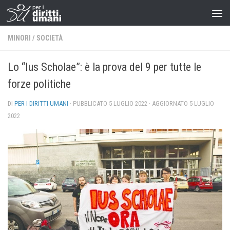
MINORI
/
SOCIETÀ
Lo “Ius Scholae”: è la prova del 9 per tutte le
forze politiche
DI
PER I DIRITTI UMANI
· PUBBLICATO
5 LUGLIO 2022
· AGGIORNATO
5 LUGLIO
2022