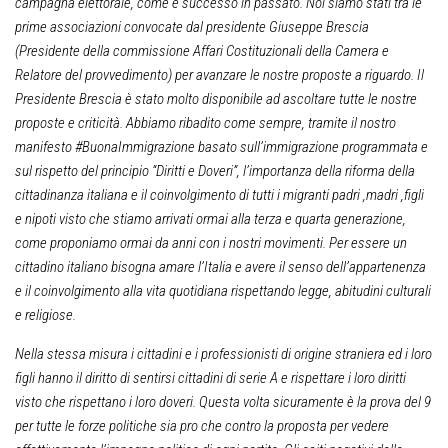
campagna elettorale, come è successo in passato. Noi siamo stati tra le
prime associazioni convocate dal presidente Giuseppe Brescia
(Presidente della commissione Affari Costituzionali della Camera e
Relatore del provvedimento) per avanzare le nostre proposte a riguardo. Il
Presidente Brescia è stato molto disponibile ad ascoltare tutte le nostre
proposte e criticità. Abbiamo ribadito come sempre, tramite il nostro
manifesto #BuonaImmigrazione basato sull’immigrazione programmata e
sul rispetto del principio “Diritti e Doveri”, l’importanza della riforma della
cittadinanza italiana e il coinvolgimento di tutti i migranti padri ,madri ,figli
e nipoti visto che stiamo arrivati ormai alla terza e quarta generazione,
come proponiamo ormai da anni con i nostri movimenti. Per essere un
cittadino italiano bisogna amare l’Italia e avere il senso dell’appartenenza
e il coinvolgimento alla vita quotidiana rispettando legge, abitudini culturali
e religiose.
Nella stessa misura i cittadini e i professionisti di origine straniera ed i loro
figli hanno il diritto di sentirsi cittadini di serie A e rispettare i loro diritti
visto che rispettano i loro doveri. Questa volta sicuramente è la prova del 9
per tutte le forze politiche sia pro che contro la proposta per vedere