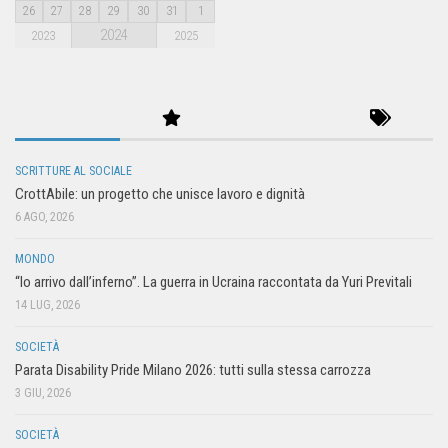
26
27
28
29
30
31
1
2024
2023
2025
SCRITTURE AL SOCIALE
CrottAbile: un progetto che unisce lavoro e dignità
6 AGO, 2026
MONDO
“Io arrivo dall’inferno”. La guerra in Ucraina raccontata da Yuri Previtali
14 LUG, 2026
SOCIETÀ
Parata Disability Pride Milano 2026: tutti sulla stessa carrozza
3 GIU, 2026
SOCIETÀ