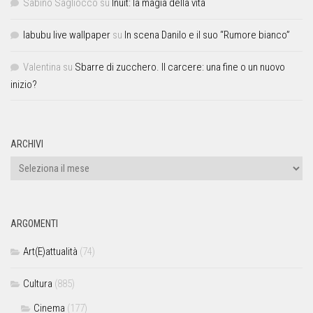
Sabino Sagliocco
su
Inuit: la magia della vita
labubu live wallpaper
su
In scena Danilo e il suo “Rumore bianco”
Valentina
su
Sbarre di zucchero. Il carcere: una fine o un nuovo
inizio?
ARCHIVI
ARGOMENTI
Art(E)attualità
(74)
Cultura
(885)
Cinema
(177)