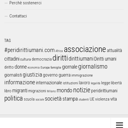
Perchè sostenerci
Contattaci
TAG
associazione
#peridirittiumani.com
attualità
Africa
diritti
dirittiumani
cittadini
Diritti umani
democrazia
cultura
giornalismo
donne
giornale
diritto
Europa
famiglia
economia
giustizia
guerra
giornalisti
governo
immigrazione
informazione
internazionale
lavoro
libertà
legge
istituzioni
legalità
notizie
mondo
migranti
peridirittiumani
libro
migrazioni
Milano
politica
società
stampa
vita
UE
violenza
scuola
sociale
studenti