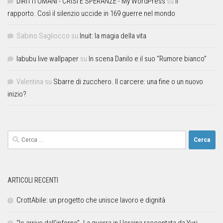
DIRITTI UMANI - CRISI E SPERANZE - My WordPress
su
Il
rapporto. Così il silenzio uccide in 169 guerre nel mondo
Sabino Sagliocco
su
Inuit: la magia della vita
labubu live wallpaper
su
In scena Danilo e il suo “Rumore bianco”
Valentina
su
Sbarre di zucchero. Il carcere: una fine o un nuovo
inizio?
ARTICOLI RECENTI
CrottAbile: un progetto che unisce lavoro e dignità
“Io arrivo dall’inferno”. La guerra in Ucraina raccontata da Yuri