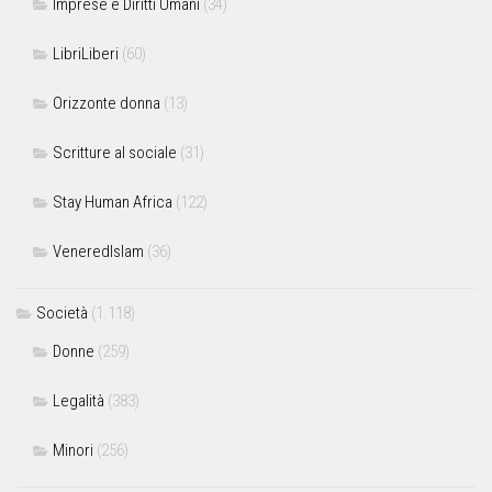
Imprese e Diritti Umani
(34)
LibriLiberi
(60)
Orizzonte donna
(13)
Scritture al sociale
(31)
Stay Human Africa
(122)
VeneredIslam
(36)
Società
(1.118)
Donne
(259)
Legalità
(383)
Minori
(256)