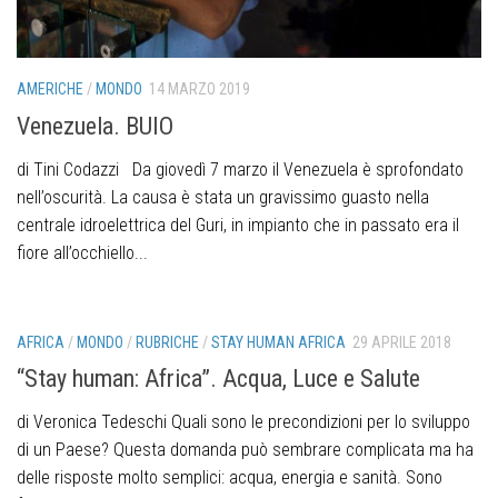
AMERICHE
/
MONDO
14 MARZO 2019
Venezuela. BUIO
di Tini Codazzi Da giovedì 7 marzo il Venezuela è sprofondato
nell’oscurità. La causa è stata un gravissimo guasto nella
centrale idroelettrica del Guri, in impianto che in passato era il
fiore all’occhiello...
AFRICA
/
MONDO
/
RUBRICHE
/
STAY HUMAN AFRICA
29 APRILE 2018
“Stay human: Africa”. Acqua, Luce e Salute
di Veronica Tedeschi Quali sono le precondizioni per lo sviluppo
di un Paese? Questa domanda può sembrare complicata ma ha
delle risposte molto semplici: acqua, energia e sanità. Sono