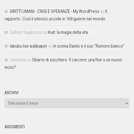
DIRITTI UMANI - CRISI E SPERANZE - My WordPress
su
Il
rapporto. Così il silenzio uccide in 169 guerre nel mondo
Sabino Sagliocco
su
Inuit: la magia della vita
labubu live wallpaper
su
In scena Danilo e il suo “Rumore bianco”
Valentina
su
Sbarre di zucchero. Il carcere: una fine o un nuovo
inizio?
ARCHIVI
ARGOMENTI