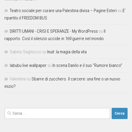
Teatro sociale per curare una Palestina divisa – Pagine Esteri
su
E’
ripartito il FREEDOM BUS
DIRITTI UMANI - CRISI E SPERANZE - My WordPress
su
Il
rapporto. Così il silenzio uccide in 169 guerre nel mondo
Sabino Sagliocco
su
Inuit: la magia della vita
labubu live wallpaper
su
In scena Danilo e il suo “Rumore bianco”
Valentina
su
Sbarre di zucchero. Il carcere: una fine o un nuovo
inizio?