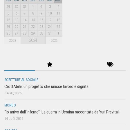
29
30
31
1
2
3
4
5
6
7
8
9
10
11
12
13
14
15
16
17
18
19
20
21
22
23
24
25
26
27
28
29
30
31
1
2024
2023
2025
SCRITTURE AL SOCIALE
CrottAbile: un progetto che unisce lavoro e dignità
6 AGO, 2026
MONDO
“Io arrivo dall’inferno”. La guerra in Ucraina raccontata da Yuri Previtali
14 LUG, 2026