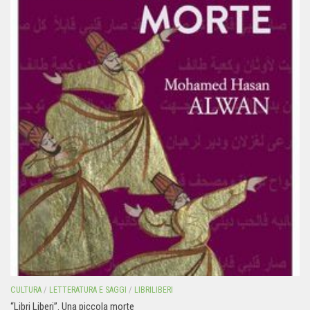
CULTURA
/
LETTERATURA E SAGGI
/
LIBRILIBERI
“Libri Liberi”. Una piccola morte