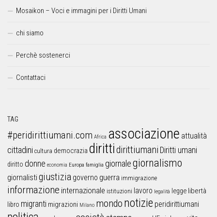
Mosaikon – Voci e immagini per i Diritti Umani
chi siamo
Perchè sostenerci
Contattaci
TAG
associazione
#peridirittiumani.com
attualità
Africa
diritti
dirittiumani
cittadini
Diritti umani
democrazia
cultura
giornalismo
donne
giornale
diritto
Europa
famiglia
economia
giustizia
guerra
giornalisti
governo
immigrazione
informazione
internazionale
lavoro
libertà
legge
istituzioni
legalità
notizie
mondo
migranti
peridirittiumani
libro
migrazioni
Milano