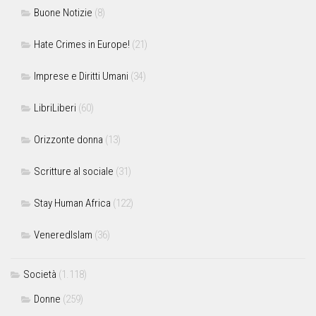
Buone Notizie
(8)
Hate Crimes in Europe!
(21)
Imprese e Diritti Umani
(34)
LibriLiberi
(60)
Orizzonte donna
(13)
Scritture al sociale
(31)
Stay Human Africa
(122)
VeneredIslam
(36)
Società
(1.118)
Donne
(259)