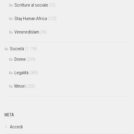
Scritture al sociale
(31)
Stay Human Africa
(122)
VeneredIslam
(36)
Società
(1.118)
Donne
(259)
Legalità
(383)
Minori
(256)
META
Accedi