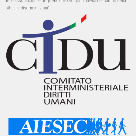
delle associazioni e degli enti che svolgono attività nel campo della
lotta alle discriminazioni”