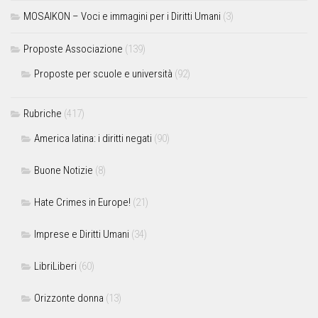
MOSAIKON – Voci e immagini per i Diritti Umani
(3)
Proposte Associazione
(139)
Proposte per scuole e università
(92)
Rubriche
(417)
America latina: i diritti negati
(90)
Buone Notizie
(8)
Hate Crimes in Europe!
(21)
Imprese e Diritti Umani
(34)
LibriLiberi
(60)
Orizzonte donna
(13)