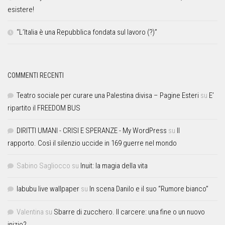
esistere!
“L’Italia è una Repubblica fondata sul lavoro (?)”
COMMENTI RECENTI
Teatro sociale per curare una Palestina divisa – Pagine Esteri
su
E’
ripartito il FREEDOM BUS
DIRITTI UMANI - CRISI E SPERANZE - My WordPress
su
Il
rapporto. Così il silenzio uccide in 169 guerre nel mondo
Sabino Sagliocco
su
Inuit: la magia della vita
labubu live wallpaper
su
In scena Danilo e il suo “Rumore bianco”
Valentina
su
Sbarre di zucchero. Il carcere: una fine o un nuovo
inizio?