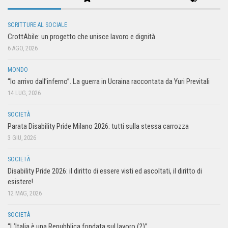
SCRITTURE AL SOCIALE
CrottAbile: un progetto che unisce lavoro e dignità
6 AGO, 2026
MONDO
“Io arrivo dall’inferno”. La guerra in Ucraina raccontata da Yuri Previtali
14 LUG, 2026
SOCIETÀ
Parata Disability Pride Milano 2026: tutti sulla stessa carrozza
3 GIU, 2026
SOCIETÀ
Disability Pride 2026: il diritto di essere visti ed ascoltati, il diritto di
esistere!
12 MAG, 2026
SOCIETÀ
“L’Italia è una Repubblica fondata sul lavoro (?)”