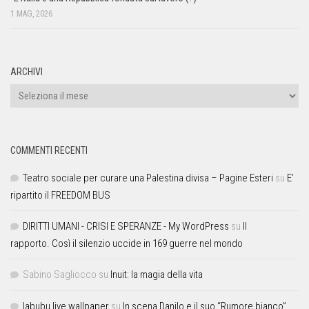
1 MAG, 2026
ARCHIVI
COMMENTI RECENTI
Teatro sociale per curare una Palestina divisa – Pagine Esteri
su
E’
ripartito il FREEDOM BUS
DIRITTI UMANI - CRISI E SPERANZE - My WordPress
su
Il
rapporto. Così il silenzio uccide in 169 guerre nel mondo
Sabino Sagliocco
su
Inuit: la magia della vita
labubu live wallpaper
su
In scena Danilo e il suo “Rumore bianco”