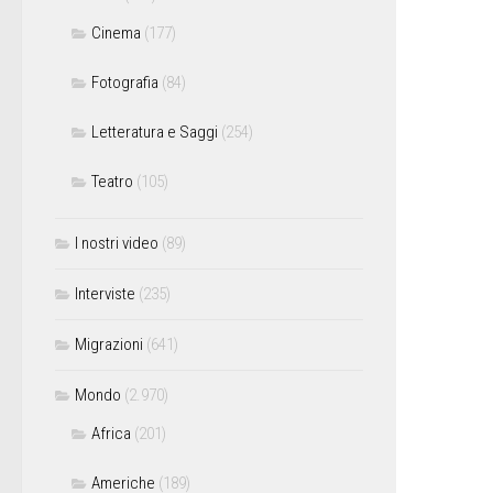
Cinema
(177)
Fotografia
(84)
Letteratura e Saggi
(254)
Teatro
(105)
I nostri video
(89)
Interviste
(235)
Migrazioni
(641)
Mondo
(2.970)
Africa
(201)
Americhe
(189)