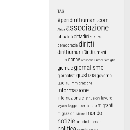
TAG
#peridirittiumani.com
associazione
Africa
cittadini
attualità
cultura
diritti
democrazia
dirittiumani
Diritti umani
donne
diritto
Europa
famiglia
economia
giornalismo
giornale
giustizia
giornalisti
governo
guerra
immigrazione
informazione
internazionale
lavoro
istituzioni
migranti
libertà
libro
legge
legalità
mondo
migrazioni
Milano
notizie
peridirittiumani
politica
scuola