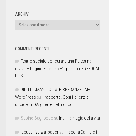
ARCHIVI
COMMENTI RECENTI
Teatro sociale per curare una Palestina
divisa – Pagine Esteri
su
E’ ripartito il FREEDOM
BUS
DIRITTI UMANI - CRISI E SPERANZE - My
WordPress
su
Il rapporto. Così il silenzio
uccide in 169 guerre nel mondo
Sabino Sagliocco
su
Inuit: la magia della vita
labubu live wallpaper
su
In scena Danilo e il