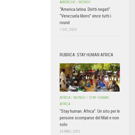
AMERICHE
/
MONDO
“America latina. Diritti negati”.
“Venezuela libero” vince tutti i
round
1 DIC, 2024
RUBRICA: STAY HUMAN AFRICA
AFRICA
/
MONDO
/
STAY HUMAN
AFRICA
“Stay human. Africa”. Un sito per le
persone scomparse del Mali e non
solo
24 MAG, 2025