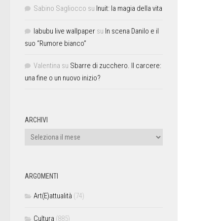
Sabino Sagliocco
su
Inuit: la magia della vita
labubu live wallpaper
su
In scena Danilo e il
suo “Rumore bianco”
Valentina
su
Sbarre di zucchero. Il carcere:
una fine o un nuovo inizio?
ARCHIVI
ARGOMENTI
Art(E)attualità
(74)
Cultura
(885)