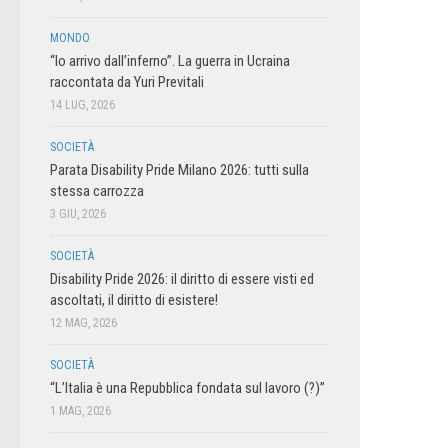
MONDO
“Io arrivo dall’inferno”. La guerra in Ucraina
raccontata da Yuri Previtali
14 LUG, 2026
SOCIETÀ
Parata Disability Pride Milano 2026: tutti sulla
stessa carrozza
3 GIU, 2026
SOCIETÀ
Disability Pride 2026: il diritto di essere visti ed
ascoltati, il diritto di esistere!
12 MAG, 2026
SOCIETÀ
“L’Italia è una Repubblica fondata sul lavoro (?)”
1 MAG, 2026