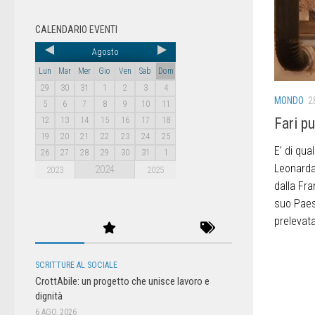
CALENDARIO EVENTI
Agosto
Lun
Mar
Mer
Gio
Ven
Sab
Dom
29
30
31
1
2
3
4
MONDO
2
5
6
7
8
9
10
11
Fari p
12
13
14
15
16
17
18
19
20
21
22
23
24
25
E’ di qua
26
27
28
29
30
31
1
Leonarda
2024
2023
2025
dalla Fr
suo Paes
prelevata
SCRITTURE AL SOCIALE
CrottAbile: un progetto che unisce lavoro e
dignità
6 AGO, 2026