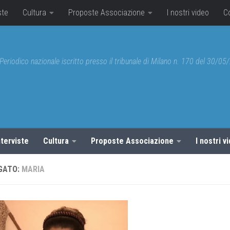
ste
Cultura
Proposte Associazione
I nostri video
C
Periodico nazionale iscritto presso il tribunale di Milano n. 170 del 30/0
nterviste
Cultura
Proposte Associazione
I nostri v
GATO:
MARIA