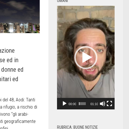
UMANI
Video
Player
azione
se ed in
, donne ed
itari ed
del 48, Aodi: Tanti
00:00
01:10
a rifugio, a rischio di
vivono “gli arabi-
cati geograficamente
RUBRICA: BUONE NOTIZIE
nfini...