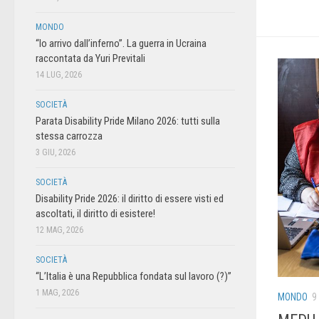
MONDO
“Io arrivo dall’inferno”. La guerra in Ucraina
raccontata da Yuri Previtali
14 LUG, 2026
SOCIETÀ
Parata Disability Pride Milano 2026: tutti sulla
stessa carrozza
3 GIU, 2026
SOCIETÀ
Disability Pride 2026: il diritto di essere visti ed
ascoltati, il diritto di esistere!
12 MAG, 2026
SOCIETÀ
“L’Italia è una Repubblica fondata sul lavoro (?)”
1 MAG, 2026
MONDO
9