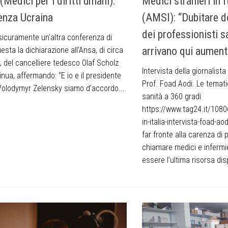
Medici per i diritti umani):
Medici stranieri in 
nza Ucraina
(AMSI): “Dubitare 
dei professionisti s
 sicuramente un’altra conferenza di
arrivano qui aumenta
esta la dichiarazione all’Ansa, di circa
, del cancelliere tedesco Olaf Scholz
Intervista della giornalist
nua, affermando: “E io e il presidente
Prof. Foad Aodi. Le temati
Volodymyr Zelensky siamo d’accordo...
sanità a 360 gradi
https://www.tag24.it/10806
in-italia-intervista-foad-aod
far fronte alla carenza di 
chiamare medici e infermie
essere l’ultima risorsa disp