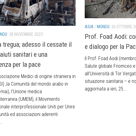
ASIA
/
MONDO
26 OTTOBRE 2
NDO
28 NOVEMBRE 2023
Prof. Foad Aodi: co
 tregua; adesso il cessate il
e dialogo per la Pac
aiuti sanitari e una
Il Prof. Foad Aodi (membr
enza per la pace
Salute globale Fnomceo e
all’Università di Tor Vergat
sociazione Medici di origine straniera in
situazione sanitaria – e n
SI) ,la Comunità del mondo arabo in
aggiornata a ieri, 25...
o-mai), l’Unione medica
terranea (UMEM), il Movimento
onale interprofessionale Uniti per Unire
unità ed associazioni aderenti
..