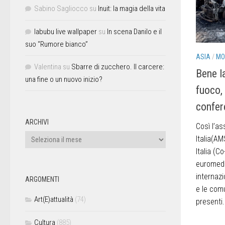
Sabino Sagliocco
su
Inuit: la magia della vita
labubu live wallpaper
su
In scena Danilo e il
suo “Rumore bianco”
ASIA
/
MO
Valentina
su
Sbarre di zucchero. Il carcere:
Bene la
una fine o un nuovo inizio?
fuoco, 
confer
ARCHIVI
Così l’as
Italia(AM
Italia (C
euromedi
internazi
ARGOMENTI
e le com
Art(E)attualità
(74)
presenti.
Cultura
(885)