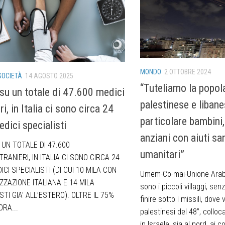
MONDO
2 OTTOBRE 2024
SOCIETÀ
14 AGOSTO 2025
“Tuteliamo la popol
su un totale di 47.600 medici
palestinese e libane
ri, in Italia ci sono circa 24
particolare bambini
dici specialisti
anziani con aiuti san
 UN TOTALE DI 47.600
umanitari”
TRANIERI, IN ITALIA CI SONO CIRCA 24
ICI SPECIALISTI (DI CUI 10 MILA CON
Umem-Co-mai-Unione Arabi 
ZZAZIONE ITALIANA E 14 MILA
sono i piccoli villaggi, senz
STI GIA’ ALL’ESTERO). OLTRE IL 75%
finire sotto i missili, dove 
RA...
palestinesi del 48”, collo
in Israele, sia al nord, ai co