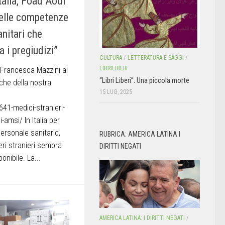
Italia, Foad Aodi
delle competenze
anitari che
 i pregiudizi”
CULTURA
/
LETTERATURA E SAGGI
/
LIBRILIBERI
a Francesca Mazzini al
“Libri Liberi”. Una piccola morte
che della nostra
15 LUG, 2025
41-medici-stranieri-
i-amsi/ In Italia per
personale sanitario,
RUBRICA: AMERICA LATINA I
ri stranieri sembra
DIRITTI NEGATI
onibile. La...
AMERICA LATINA: I DIRITTI NEGATI
/