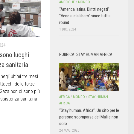
AMERICHE
/
MONDO
“America latina. Diritti negati”.
“Venezuela libero” vince tutti i
round
1 DIC, 2024
024
sono luoghi
RUBRICA: STAY HUMAN AFRICA
za sanitaria
egli ultimi tre mesi
ttacchi delle forze
i Gaza non ci sono più
AFRICA
/
MONDO
/
STAY HUMAN
assistenza sanitaria
AFRICA
“Stay human. Africa”. Un sito per le
persone scomparse del Mali e non
solo
24 MAG, 2025