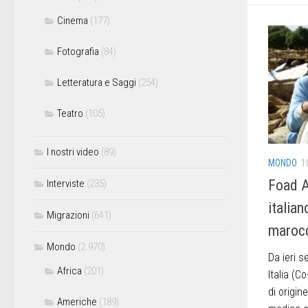
Cinema
(177)
Fotografia
(84)
Letteratura e Saggi
(254)
Teatro
(105)
I nostri video
(89)
MONDO
1
Foad A
Interviste
(235)
italia
Migrazioni
(641)
marocc
Mondo
(2.970)
Da ieri 
Africa
(201)
Italia (C
di origin
Americhe
(189)