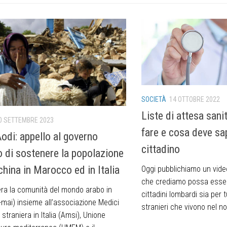
SOCIETÀ
14 OTTOBRE 2022
Liste di attesa sani
0 SETTEMBRE 2023
fare e cosa deve sa
odi: appello al governo
cittadino
no di sostenere la popolazione
hina in Marocco ed in Italia
Oggi pubblichiamo un video
che crediamo possa essere
sera la comunità del mondo arabo in
cittadini lombardi sia per tut
o-mai) insieme all’associazione Medici
stranieri che vivono nel no
e straniera in Italia (Amsi), Unione