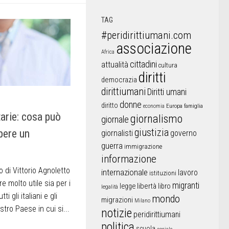
TAG
#peridirittiumani.com
associazione
Africa
cittadini
attualità
cultura
diritti
democrazia
dirittiumani
Diritti umani
donne
diritto
Europa
famiglia
economia
tarie: cosa può
giornalismo
giornale
giustizia
pere un
giornalisti
governo
guerra
immigrazione
informazione
 di Vittorio Agnoletto
internazionale
lavoro
istituzioni
 molto utile sia per i
migranti
libertà
libro
legge
legalità
ti gli italiani e gli
mondo
migrazioni
Milano
stro Paese in cui si...
notizie
peridirittiumani
politica
scuola