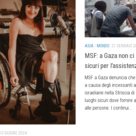
ASIA
/
MONDO
21 GENNAIO 2
MSF: a Gaza non ci 
sicuri per l’assisten
MSF a Gaza denuncia che n
a causa degli incessanti a
israeliane nella Striscia d
luoghi sicuri dove fornire 
alle persone. I continui...
10 GIUGNO 2024