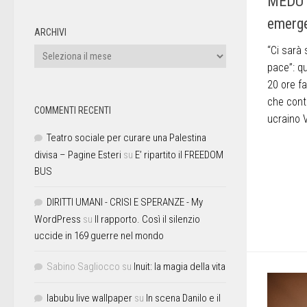
MEDU (
emerge
ARCHIVI
“Ci sarà
pace”: qu
20 ore fa
che conti
COMMENTI RECENTI
ucraino 
Teatro sociale per curare una Palestina
divisa – Pagine Esteri
su
E’ ripartito il FREEDOM
BUS
DIRITTI UMANI - CRISI E SPERANZE - My
WordPress
su
Il rapporto. Così il silenzio
uccide in 169 guerre nel mondo
Sabino Sagliocco
su
Inuit: la magia della vita
labubu live wallpaper
su
In scena Danilo e il