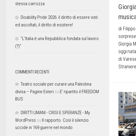
stessa carrozza
Giorgi
music
Disability Pride 2026: il diritto di essere visti
ed ascoltati, il diritto di esistere!
di Filipp
sorprese
“L’Italia è una Repubblica fondata sul lavoro
Giorgia 
(?)”
oggi:nata
di Varese
Straniere 
COMMENTI RECENTI
Teatro sociale per curare una Palestina
divisa – Pagine Esteri
su
E’ ripartito il FREEDOM
BUS
DIRITTI UMANI - CRISI E SPERANZE - My
WordPress
su
Il rapporto. Così il silenzio
uccide in 169 guerre nel mondo