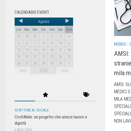
CALENDARIO EVENTI
Agosto
Lun
Mar
Mer
Gio
Ven
Sab
Dom
29
30
31
1
2
3
4
5
6
7
8
9
10
11
MONDO
/
12
13
14
15
16
17
18
AMSI: 
19
20
21
22
23
24
25
stranie
26
27
28
29
30
31
1
2024
2023
2025
mila me
AMSI: SU
MEDICI S
MILA MED
SPECIALI
SCRITTURE AL SOCIALE
SPECIALI
CrottAbile: un progetto che unisce lavoro e
NON LAVO
dignità
6 AGO, 2026