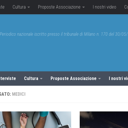
ste
Cultura
Proposte Associazione
I nostri video
C
Periodico nazionale iscritto presso il tribunale di Milano n. 170 del 30/0
nterviste
Cultura
Proposte Associazione
I nostri v
GATO:
MEDICI