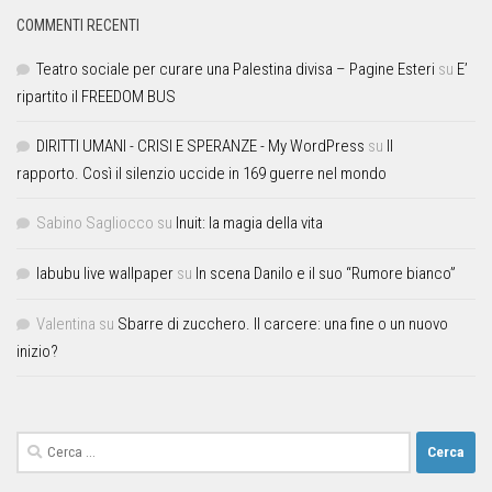
COMMENTI RECENTI
Teatro sociale per curare una Palestina divisa – Pagine Esteri
su
E’
ripartito il FREEDOM BUS
DIRITTI UMANI - CRISI E SPERANZE - My WordPress
su
Il
rapporto. Così il silenzio uccide in 169 guerre nel mondo
Sabino Sagliocco
su
Inuit: la magia della vita
labubu live wallpaper
su
In scena Danilo e il suo “Rumore bianco”
Valentina
su
Sbarre di zucchero. Il carcere: una fine o un nuovo
inizio?