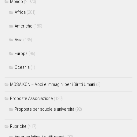
Mondo
(2.970)
Africa
(201)
Americhe
(189)
Asia
(136)
Europa
(96)
Oceania
(1)
MOSAIKON – Voci e immagini per i Diritti Umani
(3)
Proposte Associazione
(139)
Proposte per scuole e università
(92)
Rubriche
(417)
America latina: i diritti negati
(90)