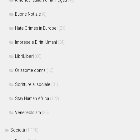
Buone Notizie
(8)
Hate Crimes in Europe!
(21)
Imprese e Diritti Umani
(34)
LibriLiberi
(60)
Orizzonte donna
(13)
Scritture al sociale
(31)
Stay Human Africa
(122)
VeneredIslam
(36)
Società
(1.118)