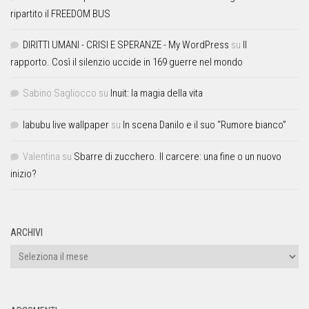
ripartito il FREEDOM BUS
DIRITTI UMANI - CRISI E SPERANZE - My WordPress
su
Il
rapporto. Così il silenzio uccide in 169 guerre nel mondo
Sabino Sagliocco
su
Inuit: la magia della vita
labubu live wallpaper
su
In scena Danilo e il suo “Rumore bianco”
Valentina
su
Sbarre di zucchero. Il carcere: una fine o un nuovo
inizio?
ARCHIVI