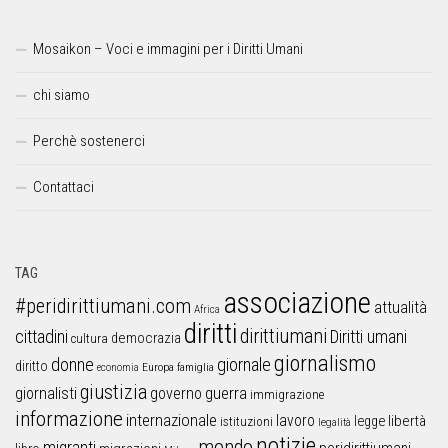
Mosaikon – Voci e immagini per i Diritti Umani
chi siamo
Perchè sostenerci
Contattaci
TAG
associazione
#peridirittiumani.com
attualità
Africa
diritti
dirittiumani
cittadini
Diritti umani
democrazia
cultura
giornalismo
donne
giornale
diritto
Europa
famiglia
economia
giustizia
guerra
giornalisti
governo
immigrazione
informazione
internazionale
lavoro
libertà
legge
istituzioni
legalità
notizie
mondo