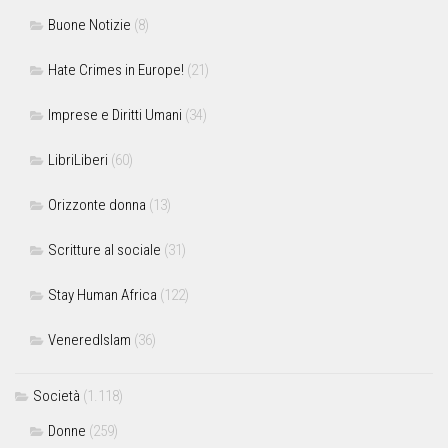
Buone Notizie
(8)
Hate Crimes in Europe!
(21)
Imprese e Diritti Umani
(34)
LibriLiberi
(60)
Orizzonte donna
(13)
Scritture al sociale
(31)
Stay Human Africa
(122)
VeneredIslam
(36)
Società
(1.118)
Donne
(259)