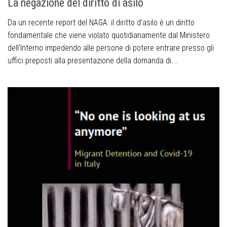
La negazione del diritto di asilo
Da un recente report del NAGA: il diritto d’asilo è un diritto
fondamentale che viene violato quotidianamente dal Ministero
dell’Interno impedendo alle persone di potere entrare presso gli
uffici preposti alla presentazione della domanda di...