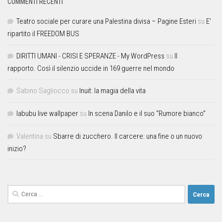
COMMENTI RECENTI
Teatro sociale per curare una Palestina divisa – Pagine Esteri
su
E’
ripartito il FREEDOM BUS
DIRITTI UMANI - CRISI E SPERANZE - My WordPress
su
Il
rapporto. Così il silenzio uccide in 169 guerre nel mondo
Sabino Sagliocco
su
Inuit: la magia della vita
labubu live wallpaper
su
In scena Danilo e il suo “Rumore bianco”
Valentina
su
Sbarre di zucchero. Il carcere: una fine o un nuovo
inizio?