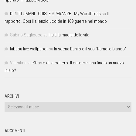
ripartito il FREEDOM BUS
DIRITTI UMANI - CRISI E SPERANZE - My WordPress
su
Il
rapporto. Così il silenzio uccide in 169 guerre nel mondo
Sabino Sagliocco
su
Inuit: la magia della vita
labubu live wallpaper
su
In scena Danilo e il suo “Rumore bianco”
Valentina
su
Sbarre di zucchero. Il carcere: una fine o un nuovo
inizio?
ARCHIVI
ARGOMENTI