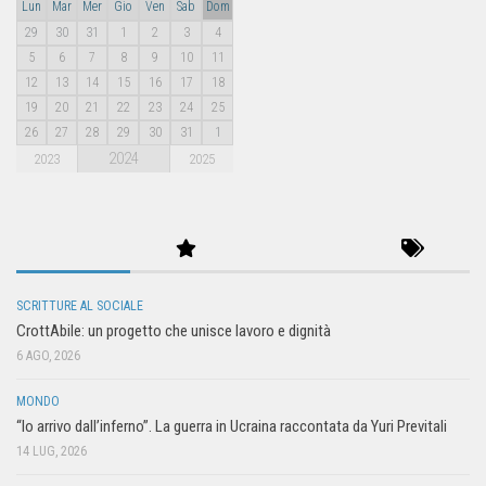
Lun
Mar
Mer
Gio
Ven
Sab
Dom
29
30
31
1
2
3
4
5
6
7
8
9
10
11
12
13
14
15
16
17
18
19
20
21
22
23
24
25
26
27
28
29
30
31
1
2024
2023
2025
SCRITTURE AL SOCIALE
CrottAbile: un progetto che unisce lavoro e dignità
6 AGO, 2026
MONDO
“Io arrivo dall’inferno”. La guerra in Ucraina raccontata da Yuri Previtali
14 LUG, 2026