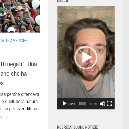
UMANI
Video
Player
GATI
/
AMERICHE
/
tti negati”. Una
piano che ha
es
ccisa perché difendeva
 e quelli della natura,
00:00
01:10
cisa per aver difeso i
a,...
RUBRICA: BUONE NOTIZIE