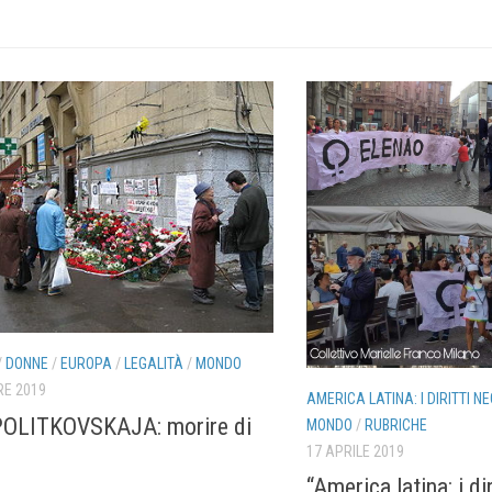
/
DONNE
/
EUROPA
/
LEGALITÀ
/
MONDO
RE 2019
AMERICA LATINA: I DIRITTI NE
POLITKOVSKAJA: morire di
MONDO
/
RUBRICHE
17 APRILE 2019
“America latina: i dir