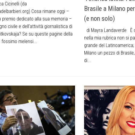
ca Cicinelli (da
Brasile a Milano pe
adelbarbieri.org) Cosa rimane oggi –
(e non solo)
un premio dedicato alla sua memoria –
no civile e dell’attività giornalistica di
di Mayra Landaverde È 
itkovskaja? Se su queste pagine della
nella mia rubrica non si p
” fossimo melensi...
grande del Latinoamerica;
Milano un pezzo di Brasil
di...