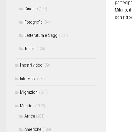
partecipa
Cinema
(177)
Milano, i
con ritro
Fotografia
(84)
Letteratura e Saggi
(254)
Teatro
(105)
I nostri video
(89)
Interviste
(235)
Migrazioni
(641)
Mondo
(2.970)
Africa
(201)
Americhe
(189)