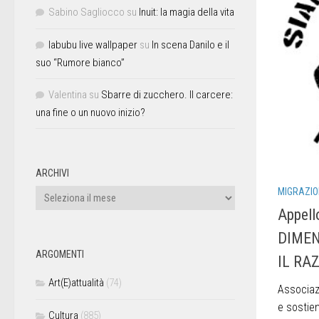
Sabino Sagliocco
su
Inuit: la magia della vita
labubu live wallpaper
su
In scena Danilo e il
suo “Rumore bianco”
Valentina
su
Sbarre di zucchero. Il carcere:
una fine o un nuovo inizio?
ARCHIVI
MIGRAZIO
Appell
DIMEN
ARGOMENTI
IL RA
Art(E)attualità
(74)
Associazi
e sostien
Cultura
(885)