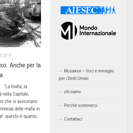
IO 2018
sso. Anche per la
Mosaikon – Voci e immagini
a.
per i Diritti Umani
 “La mafia, la
chi siamo
à nella Capitale,
i che si avvicinano
Perchè sostenerci
iminali delle mafie in
a”: questo è quanto...
Contattaci