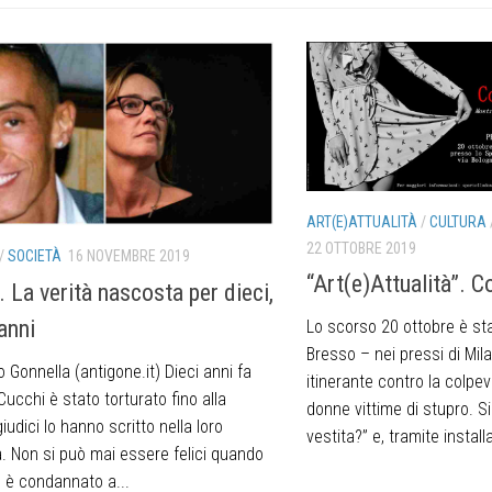
ART(E)ATTUALITÀ
/
CULTURA
22 OTTOBRE 2019
/
SOCIETÀ
16 NOVEMBRE 2019
“Art(e)Attualità”. C
. La verità nascosta per dieci,
anni
Lo scorso 20 ottobre è st
Bresso – nei pressi di Mi
io Gonnella (antigone.it) Dieci anni fa
itinerante contro la colpev
ucchi è stato torturato fino alla
donne vittime di stupro. Si 
giudici lo hanno scritto nella loro
vestita?” e, tramite installa
. Non si può mai essere felici quando
 è condannato a...