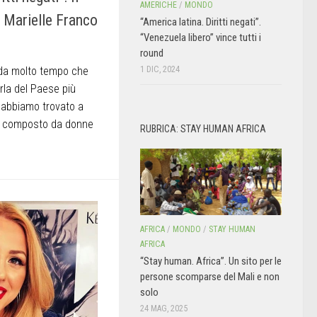
AMERICHE
/
MONDO
r Marielle Franco
“America latina. Diritti negati”.
“Venezuela libero” vince tutti i
round
1 DIC, 2024
da molto tempo che
arla del Paese più
 abbiamo trovato a
e, composto da donne
RUBRICA: STAY HUMAN AFRICA
AFRICA
/
MONDO
/
STAY HUMAN
AFRICA
“Stay human. Africa”. Un sito per le
persone scomparse del Mali e non
solo
24 MAG, 2025