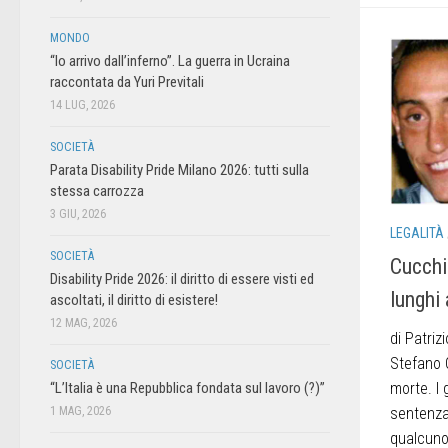
MONDO
“Io arrivo dall’inferno”. La guerra in Ucraina
raccontata da Yuri Previtali
14 LUG, 2026
SOCIETÀ
Parata Disability Pride Milano 2026: tutti sulla
stessa carrozza
3 GIU, 2026
LEGALITÀ
SOCIETÀ
Cucchi
Disability Pride 2026: il diritto di essere visti ed
lunghi 
ascoltati, il diritto di esistere!
12 MAG, 2026
di Patriz
Stefano C
SOCIETÀ
morte. I 
“L’Italia è una Repubblica fondata sul lavoro (?)”
sentenza
1 MAG, 2026
qualcuno