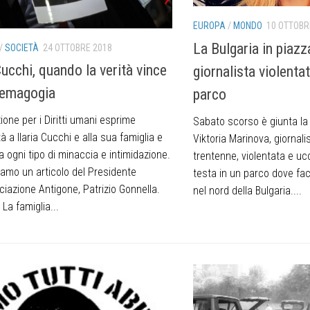
EUROPA
/
MONDO
10 OTTOBR
La Bulgaria in piazz
/
SOCIETÀ
24 OTTOBRE 2018
ucchi, quando la verità vince
giornalista violenta
demagogia
parco
one per i Diritti umani esprime
Sabato scorso è giunta la 
tà a Ilaria Cucchi e alla sua famiglia e
Viktoria Marinova, giornali
 ogni tipo di minaccia e intimidazione.
trentenne, violentata e uc
iamo un articolo del Presidente
testa in un parco dove fa
ciazione Antigone, Patrizio Gonnella.
nel nord della Bulgaria....
 La famiglia...