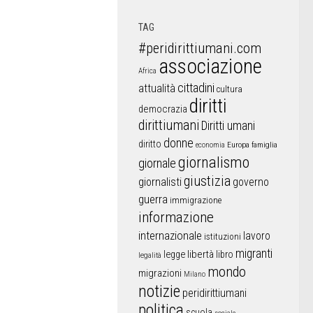
TAG
#peridirittiumani.com
associazione
Africa
cittadini
attualità
cultura
diritti
democrazia
dirittiumani
Diritti umani
donne
diritto
Europa
famiglia
economia
giornalismo
giornale
giustizia
giornalisti
governo
guerra
immigrazione
informazione
internazionale
lavoro
istituzioni
migranti
libertà
libro
legge
legalità
mondo
migrazioni
Milano
notizie
peridirittiumani
politica
scuola