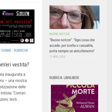
BUONE NOTIZIE
“Buone notizie”. “0gni cosa che
accade, per scelta o casualità,
/
DONNE
/
RUBRICHE
porta sempre un arricchimento”
11 APR, 2026
om’eri vestita?
ata inaugurata a
RUBRICA: LIBRILIBERI
lano – una mostra
olizzazione delle
intitola “Com’eri
zioni, testi...