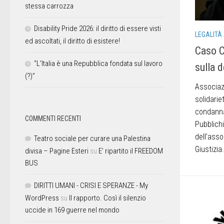
stessa carrozza
Disability Pride 2026: il diritto di essere visti
LEGALITÀ
ed ascoltati, il diritto di esistere!
Caso C
“L’Italia è una Repubblica fondata sul lavoro
sulla 
(?)”
Associazi
solidarie
condanna
COMMENTI RECENTI
Pubblich
dell’asso
Teatro sociale per curare una Palestina
Giustizia.
divisa – Pagine Esteri
su
E’ ripartito il FREEDOM
BUS
DIRITTI UMANI - CRISI E SPERANZE - My
WordPress
su
Il rapporto. Così il silenzio
uccide in 169 guerre nel mondo