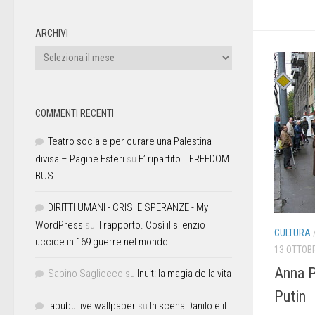
ARCHIVI
COMMENTI RECENTI
Teatro sociale per curare una Palestina
divisa – Pagine Esteri
su
E’ ripartito il FREEDOM
BUS
DIRITTI UMANI - CRISI E SPERANZE - My
WordPress
su
Il rapporto. Così il silenzio
CULTURA
uccide in 169 guerre nel mondo
13 OTTOB
Anna 
Sabino Sagliocco
su
Inuit: la magia della vita
Putin
labubu live wallpaper
su
In scena Danilo e il