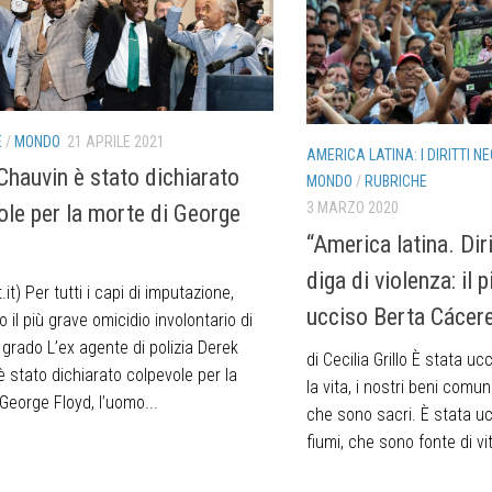
E
/
MONDO
21 APRILE 2021
AMERICA LATINA: I DIRITTI NE
Chauvin è stato dichiarato
MONDO
/
RUBRICHE
3 MARZO 2020
ole per la morte di George
“America latina. Diri
diga di violenza: il 
.it) Per tutti i capi di imputazione,
ucciso Berta Cácer
il più grave omicidio involontario di
grado L’ex agente di polizia Derek
di Cecilia Grillo È stata u
 stato dichiarato colpevole per la
la vita, i nostri beni comuni
George Floyd, l’uomo...
che sono sacri. È stata uc
fiumi, che sono fonte di vit