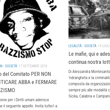
LEGALITÀ
/
SOCIETÀ
19 LUGL
Le mafie, qui e ade
continua nostra lott
NI
/
SOCIETÀ
17 SETTEMBRE 2018
Di Alessandra Montesanto
o del Comitato PER NON
‘ndrangheta e la criminalit
TICARE ABBA e FERMARE
composta da organizzazion
ZZISMO
sempre più alle modalità cr
Sicilia, Calabria e Campani
one per i Diritti umani aderisce
e il seguente appello. Invita tutte/i a