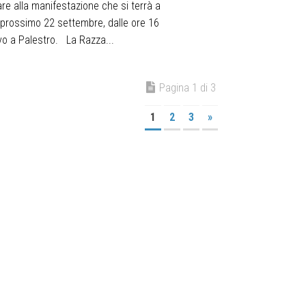
re alla manifestazione che si terrà a
l prossimo 22 settembre, dalle ore 16
vo a Palestro. La Razza...
Pagina 1 di 3
1
2
3
»