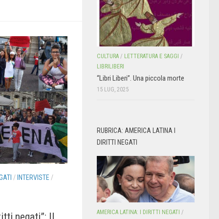
CULTURA
/
LETTERATURA E SAGGI
/
LIBRILIBERI
“Libri Liberi”. Una piccola morte
15 LUG, 2025
RUBRICA: AMERICA LATINA I
DIRITTI NEGATI
GATI
/
INTERVISTE
/
AMERICA LATINA: I DIRITTI NEGATI
/
itti negati”: Il