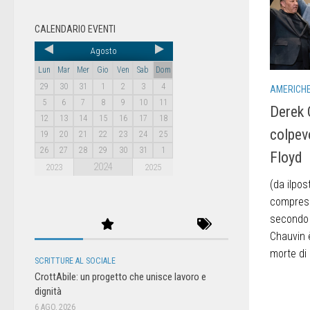
CALENDARIO EVENTI
Agosto
Lun
Mar
Mer
Gio
Ven
Sab
Dom
29
30
31
1
2
3
4
AMERICH
5
6
7
8
9
10
11
Derek 
12
13
14
15
16
17
18
colpev
19
20
21
22
23
24
25
26
27
28
29
30
31
1
Floyd
2024
2023
2025
(da ilpost
compreso 
secondo 
Chauvin è
morte di 
SCRITTURE AL SOCIALE
CrottAbile: un progetto che unisce lavoro e
dignità
6 AGO, 2026