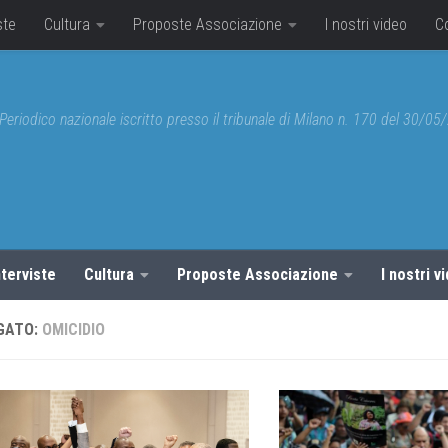
ste
Cultura
Proposte Associazione
I nostri video
C
Periodico nazionale iscritto presso il tribunale di Milano n. 170 del 30/0
nterviste
Cultura
Proposte Associazione
I nostri v
GATO:
OMICIDIO