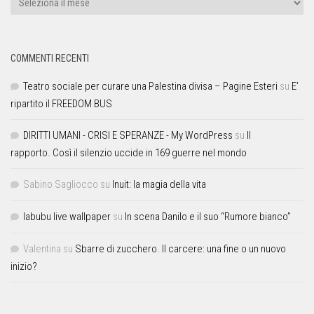
COMMENTI RECENTI
Teatro sociale per curare una Palestina divisa – Pagine Esteri
su
E’
ripartito il FREEDOM BUS
DIRITTI UMANI - CRISI E SPERANZE - My WordPress
su
Il
rapporto. Così il silenzio uccide in 169 guerre nel mondo
Sabino Sagliocco
su
Inuit: la magia della vita
labubu live wallpaper
su
In scena Danilo e il suo “Rumore bianco”
Valentina
su
Sbarre di zucchero. Il carcere: una fine o un nuovo
inizio?