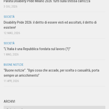
Parata Disability Pride Milano 2026: tutti sulla stessa carrozza
3 GIU, 2026
SOCIETÀ
Disability Pride 2026: il diritto di essere visti ed ascoltati, il diritto di
esistere!
12 MAG, 2026
SOCIETÀ
“L’Italia è una Repubblica fondata sul lavoro (?)”
1 MAG, 2026
BUONE NOTIZIE
“Buone notizie”. “0gni cosa che accade, per scelta o casualità, porta
sempre un arricchimento”
11 APR, 2026
ARCHIVI