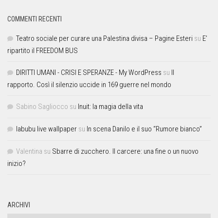
COMMENTI RECENTI
Teatro sociale per curare una Palestina divisa – Pagine Esteri
su
E’
ripartito il FREEDOM BUS
DIRITTI UMANI - CRISI E SPERANZE - My WordPress
su
Il
rapporto. Così il silenzio uccide in 169 guerre nel mondo
Sabino Sagliocco
su
Inuit: la magia della vita
labubu live wallpaper
su
In scena Danilo e il suo “Rumore bianco”
Valentina
su
Sbarre di zucchero. Il carcere: una fine o un nuovo
inizio?
ARCHIVI