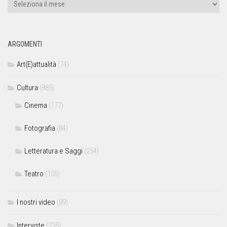
ARGOMENTI
Art(E)attualità
(74)
Cultura
(885)
Cinema
(177)
Fotografia
(84)
Letteratura e Saggi
(254)
Teatro
(105)
I nostri video
(89)
Interviste
(235)