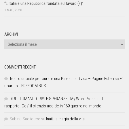
“L’Italia è una Repubblica fondata sul lavoro (?)”
1 MAG, 2026
ARCHIVI
COMMENTI RECENTI
Teatro sociale per curare una Palestina divisa – Pagine Esteri
su
E’
ripartito il FREEDOM BUS
DIRITTI UMANI - CRISI E SPERANZE - My WordPress
su
Il
rapporto. Così il silenzio uccide in 169 guerre nel mondo
Sabino Sagliocco
su
Inuit: la magia della vita