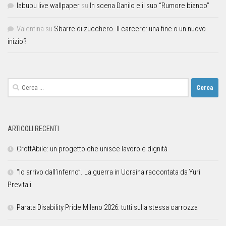
labubu live wallpaper
su
In scena Danilo e il suo “Rumore bianco”
Valentina
su
Sbarre di zucchero. Il carcere: una fine o un nuovo
inizio?
ARTICOLI RECENTI
CrottAbile: un progetto che unisce lavoro e dignità
“Io arrivo dall’inferno”. La guerra in Ucraina raccontata da Yuri
Previtali
Parata Disability Pride Milano 2026: tutti sulla stessa carrozza