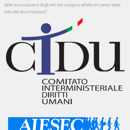
delle associazioni e degli enti che svolgono attività nel campo della
lotta alle discriminazioni”