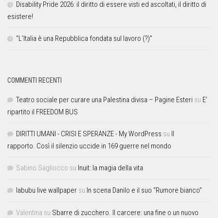
Disability Pride 2026: il diritto di essere visti ed ascoltati, il diritto di
esistere!
“L’Italia è una Repubblica fondata sul lavoro (?)”
COMMENTI RECENTI
Teatro sociale per curare una Palestina divisa – Pagine Esteri
su
E’
ripartito il FREEDOM BUS
DIRITTI UMANI - CRISI E SPERANZE - My WordPress
su
Il
rapporto. Così il silenzio uccide in 169 guerre nel mondo
Sabino Sagliocco
su
Inuit: la magia della vita
labubu live wallpaper
su
In scena Danilo e il suo “Rumore bianco”
Valentina
su
Sbarre di zucchero. Il carcere: una fine o un nuovo