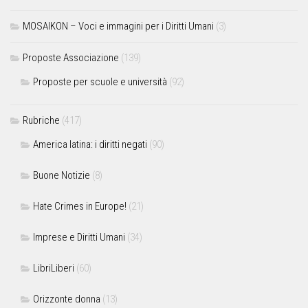
MOSAIKON – Voci e immagini per i Diritti Umani
(3)
Proposte Associazione
(139)
Proposte per scuole e università
(92)
Rubriche
(417)
America latina: i diritti negati
(90)
Buone Notizie
(8)
Hate Crimes in Europe!
(21)
Imprese e Diritti Umani
(34)
LibriLiberi
(60)
Orizzonte donna
(13)