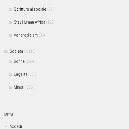
Scritture al sociale
(31)
Stay Human Africa
(122)
VeneredIslam
(36)
Società
(1.118)
Donne
(259)
Legalità
(383)
Minori
(256)
META
Accedi