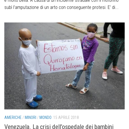
è molto bella. A causa di un incidente stradale con il motorino
subì l’amputazione di un arto con conseguente protesi. E’ di...
AMERICHE
/
MINORI
/
MONDO
15 APRILE 2018
Venezuela. La crisi dell’ospedale dei bambini