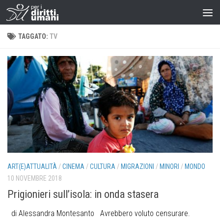
TAGGATO:
TV
ART(E)ATTUALITÀ
/
CINEMA
/
CULTURA
/
MIGRAZIONI
/
MINORI
/
MONDO
10 NOVEMBRE 2018
Prigionieri sull’isola: in onda stasera
di Alessandra Montesanto Avrebbero voluto censurare.