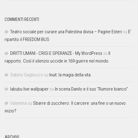
COMMENTI RECENTI
Teatro sociale per curare una Palestina divisa – Pagine Esteri
su
E’
ripartito il FREEDOM BUS
DIRITTI UMANI - CRISI E SPERANZE - My WordPress
su
Il
rapporto. Così il silenzio uccide in 169 guerre nel mondo
Sabino Sagliocco
su
Inuit: la magia della vita
labubu live wallpaper
su
In scena Danilo e il suo “Rumore bianco”
Valentina
su
Sbarre di zucchero. Il carcere: una fine o un nuovo
inizio?
ARCHIVI