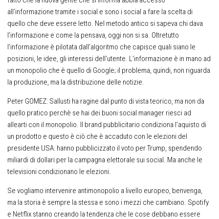
fatto che la nuova gente che si informa abbia accesso
all’informazione tramite i social e sono i social a fare la scelta di
quello che deve essere letto. Nel metodo antico si sapeva chi dava
l’informazione e come la pensava, oggi non si sa. Oltretutto
l’informazione è pilotata dall’algoritmo che capisce quali siano le
posizioni, le idee, gli interessi dell’utente. L’informazione è in mano ad
un monopolio che è quello di Google; il problema, quindi, non riguarda
la produzione, ma la distribuzione delle notizie.
Peter GOMEZ
: Sallusti ha ragine dal punto di vista teorico, ma non da
quello pratico perchè se hai dei buoni social manager riesci ad
allearti con il monopolio. Il brand pubblicitario condiziona l’aquisto di
un prodotto e questo è ciò che è accaduto con le elezioni del
presidente USA: hanno pubblicizzato il voto per Trump, spendendo
miliardi di dollari per la campagna elettorale sui social. Ma anche le
televisioni condizionano le elezioni.
Se vogliamo intervenire antimonopolio a livello europeo, benvenga,
ma la storia è sempre la stessa e sono i mezzi che cambiano. Spotify
e Netflix stanno creando la tendenza che le cose debbano essere