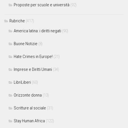
Proposte per scuole e università
(92)
Rubriche
(417)
America latina: i diritti negati
(90)
Buone Notizie
(8)
Hate Crimes in Europe!
(21)
Imprese e Diritti Umani
(34)
LibriLiberi
(60)
Orizzonte donna
(13)
Scritture al sociale
(31)
Stay Human Africa
(122)