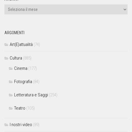
ARGOMENTI
Art(E)attualità
(74)
Cultura
(885)
Cinema
(177)
Fotografia
(84)
Letteratura e Saggi
(254)
Teatro
(105)
I nostri video
(89)