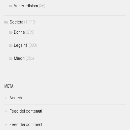
VeneredIslam
(36)
Società
(1.118)
Donne
(259)
Legalità
(383)
Minori
(256)
META
Accedi
Feed dei contenuti
Feed dei commenti