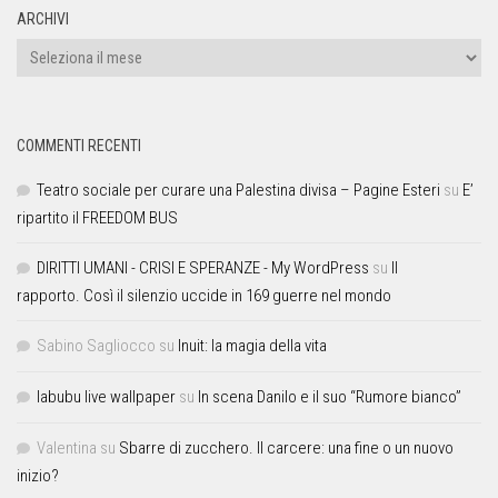
ARCHIVI
COMMENTI RECENTI
Teatro sociale per curare una Palestina divisa – Pagine Esteri
su
E’
ripartito il FREEDOM BUS
DIRITTI UMANI - CRISI E SPERANZE - My WordPress
su
Il
rapporto. Così il silenzio uccide in 169 guerre nel mondo
Sabino Sagliocco
su
Inuit: la magia della vita
labubu live wallpaper
su
In scena Danilo e il suo “Rumore bianco”
Valentina
su
Sbarre di zucchero. Il carcere: una fine o un nuovo
inizio?