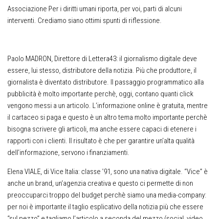
Associazione Per i diritti umani
riporta, per voi, parti di alcuni
interventi. Crediamo siano ottimi spunti di riflessione.
Paolo MADRON, Direttore di Lettera43
: il giornalismo digitale deve
essere, lui stesso, distributore della notizia. Più che produttore, il
giornalista è diventato distributore. Il passaggio programmatico alla
pubblicità è molto importante perchè, oggi, contano quanti click
vengono messi a un articolo. L’informazione online è gratuita, mentre
il cartaceo si paga e questo è un altro tema molto importante perchè
bisogna scrivere gli articoli, ma anche essere capaci di etenere i
rapporti con i clienti. Il risultato è che per garantire un’alta qualità
dell’informazione, servono i finanziamenti.
Elena VIALE, di Vice Italia
: classe ’91, sono una nativa digitale. “Vice” è
anche un brand, un’agenzia creativa e questo ci permette di non
preoccuparci troppo del budget perchè siamo una media-company:
per noi è importante il taglio esplicativo della notizia più che essere
“sul pezzo” e tagliamo l’articolo a seconda del mezzo (social, video,