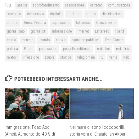
Tag:
analisi
approfondimento
associazione
cartaceo
comunicazione
convegno
democrazia
digitale
direttore
diritto
distribuzione
editoria
EnricoMentana
espressione
fakenews
finanziamenti
giornalismo
giornalisti
informazione
Internet
Lettera43
libertà
media
mercato
mondo
notizie
opinione pubblica
PeterGomez
politica
Potere
professione
progetto editoriale
redattori
redattrici
relatori
riflessione
scuole
stampa
telegiornale
tv
verità
web
POTREBBERO INTERESSARTI ANCHE...
Immigrazione. Foad Aodi
Nel mare ci sono i coccodrilli,
(Amsi); Aumento del 40 % di
storia vera di Enaiatollah Akbari: