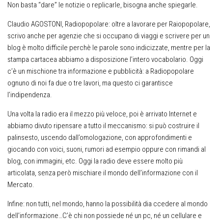
Non basta “dare” le notizie o replicarle, bisogna anche spiegarle.
Claudio AGOSTONI, Radiopopolare
: oltre a lavorare per Raiopopolare,
scrivo anche per agenzie che si occupano di viaggi e scrivere per un
blog è molto difficile perchè le parole sono indicizzate, mentre per la
stampa cartacea abbiamo a disposizione l’intero vocabolario. Oggi
c’è un mischione tra informazione e pubblicità: a Radiopopolare
ognuno di noi fa due o tre lavori, ma questo ci garantisce
l’indipendenza.
Una volta la radio era il mezzo più veloce, poi è arrivato Internet e
abbiamo divuto ripensare a tutto il meccanismo: si può costruire il
palinsesto, uscendo dall’omologazione, con approfondimenti e
giocando con voici, suoni, rumori ad esempio oppure con rimandi al
blog, con immagini, etc. Oggi la radio deve essere molto più
articolata, senza però mischiare il mondo dell’informazione con il
Mercato.
Infine: non tutti, nel mondo, hanno la possibilità dia ccedere al mondo
dell’informazione…C’è chi non possiede né un pc, né un cellulare e