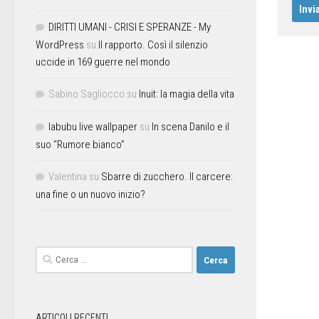
DIRITTI UMANI - CRISI E SPERANZE - My
WordPress
su
Il rapporto. Così il silenzio
uccide in 169 guerre nel mondo
Sabino Sagliocco
su
Inuit: la magia della vita
labubu live wallpaper
su
In scena Danilo e il
suo “Rumore bianco”
Valentina
su
Sbarre di zucchero. Il carcere:
una fine o un nuovo inizio?
ARTICOLI RECENTI