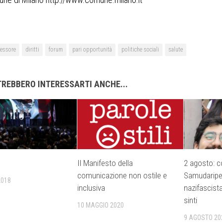
essore
diritti
forum
pari opportunità
politiche sociali
salute
REBBERO INTERESSARTI ANCHE...
Il Manifesto della
2 agosto: 
comunicazione non ostile e
Samudaripen
2018
inclusiva
nazifascist
sinti
10 MAGGIO 2020
9 AGOSTO 20