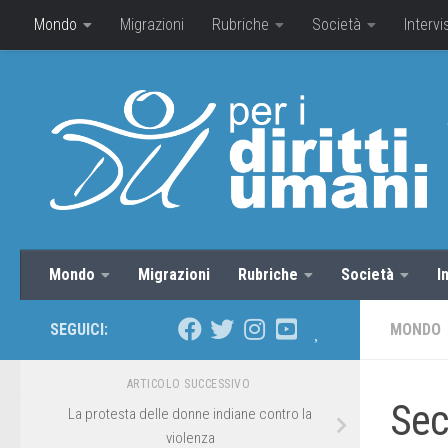
Mondo
Migrazioni
Rubriche
Società
Intervi
Mondo
Migrazioni
Rubriche
Società
I
SEGUICI:
MONDO
ARTICOLO SUCCESSIVO
Sec
La protesta delle donne indiane contro la
violenza