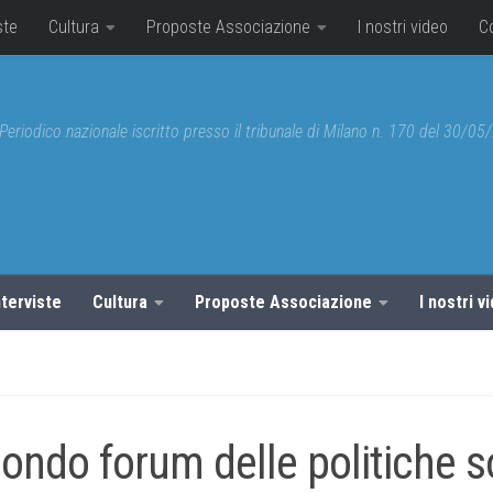
ste
Cultura
Proposte Associazione
I nostri video
C
Periodico nazionale iscritto presso il tribunale di Milano n. 170 del 30/0
nterviste
Cultura
Proposte Associazione
I nostri v
ondo forum delle politiche so