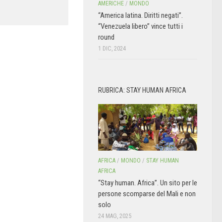
AMERICHE
/
MONDO
“America latina. Diritti negati”.
“Venezuela libero” vince tutti i
round
1 DIC, 2024
RUBRICA: STAY HUMAN AFRICA
AFRICA
/
MONDO
/
STAY HUMAN
AFRICA
“Stay human. Africa”. Un sito per le
persone scomparse del Mali e non
solo
24 MAG, 2025