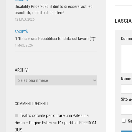
Disability Pride 2026: il diritto di essere visti ed
ascoltati, il diritto di esistere!
12 MAG, 2026
LASCI
SOCIETÀ
“L’Italia è una Repubblica fondata sul lavoro (?)”
Comm
1 MAG, 2026
ARCHIVI
Nom
Sito w
COMMENTI RECENTI
Teatro sociale per curare una Palestina
Sa
divisa – Pagine Esteri
su
E’ ripartito il FREEDOM
BUS