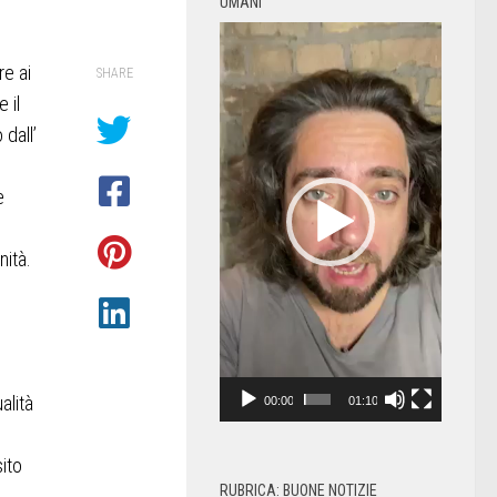
UMANI
Video
Player
re ai
SHARE
 il
dall’
e
nità.
alità
00:00
01:10
sito
RUBRICA: BUONE NOTIZIE