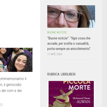
BUONE NOTIZIE
“Buone notizie”. “0gni cosa che
accade, per scelta o casualità,
porta sempre un arricchimento”
11 APR, 2026
RUBRICA: LIBRILIBERI
commemoriamo il
, il genocidio
a dei rom e dei
23