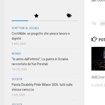
Tag:
ass
SCRITTURE AL SOCIALE
CrottAbile: un progetto che unisce lavoro e
dignità
POT
6 AGO, 2026
MONDO
“Io arrivo dall’inferno”. La guerra in Ucraina
raccontata da Yuri Previtali
14 LUG, 2026
AMLOver
SOCIETÀ
Parata Disability Pride Milano 2026: tutti sulla
2 LUGLIO 
stessa carrozza
3 GIU, 2026
SOCIETÀ