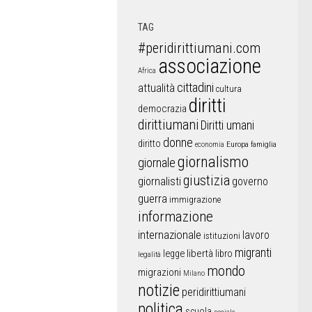
TAG
#peridirittiumani.com
associazione
Africa
cittadini
attualità
cultura
diritti
democrazia
dirittiumani
Diritti umani
donne
diritto
Europa
famiglia
economia
giornalismo
giornale
giustizia
giornalisti
governo
guerra
immigrazione
informazione
internazionale
lavoro
istituzioni
migranti
libertà
libro
legge
legalità
mondo
migrazioni
Milano
notizie
peridirittiumani
politica
scuola