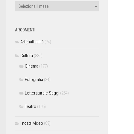
ARGOMENTI
Art(E)attualità
(74)
Cultura
(885)
Cinema
(177)
Fotografia
(84)
Letteratura e Saggi
(254)
Teatro
(105)
I nostri video
(89)