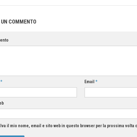
A UN COMMENTO
ento
e
*
Email
*
eb
lva il mio nome, email e sito web in questo browser per la prossima volt