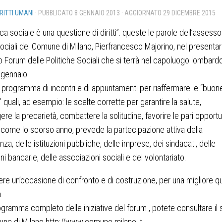
IRITTI UMANI
· PUBBLICATO
8 GENNAIO 2013
· AGGIORNATO
29 DICEMBRE 2015
ica sociale è una questione di diritti”: queste le parole dell’assesso
sociali del Comune di Milano, Pierfrancesco Majorino, nel presentare
Forum delle Politiche Sociali che si terrà nel capoluogo lombardo 
 gennaio.
 programma di incontri e di appuntamenti per riaffermare le “buon
 quali, ad esempio: le scelte corrette per garantire la salute,
ere la precarietà, combattere la solitudine, favorire le pari opportu
, come lo scorso anno, prevede la partecipazione attiva della
nza, delle istituzioni pubbliche, delle imprese, dei sindacati, delle
ni bancarie, delle asscoiazioni sociali e del volontariato.
re un’occasione di confronto e di costruzione, per una migliore qu
a.
rogramma completo delle iniziative del forum , potete consultare il 
ne di Milano http://www.comune.milano.it