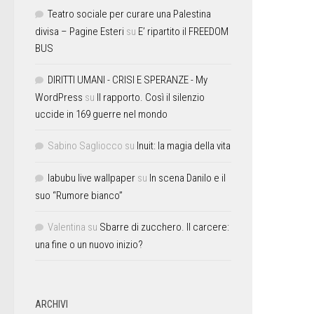
Teatro sociale per curare una Palestina
divisa – Pagine Esteri
su
E’ ripartito il FREEDOM
BUS
DIRITTI UMANI - CRISI E SPERANZE - My
WordPress
su
Il rapporto. Così il silenzio
uccide in 169 guerre nel mondo
Sabino Sagliocco
su
Inuit: la magia della vita
labubu live wallpaper
su
In scena Danilo e il
suo “Rumore bianco”
Valentina
su
Sbarre di zucchero. Il carcere:
una fine o un nuovo inizio?
ARCHIVI