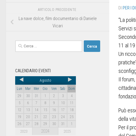
DI
PER I D
ARTICOLO PRECEDENTE
La nave dolce, film documentario di Daniele
“La polit
Vicari
Servizi 
Secondo 
11 al 19
Un ricco
pratiche”
sconfigg
CALENDARIO EVENTI
Il forum
Agosto
cittadina
Lun
Mar
Mer
Gio
Ven
Sab
Dom
fondazio
29
30
31
1
2
3
4
5
6
7
8
9
10
11
Può esse
12
13
14
15
16
17
18
19
20
21
22
23
24
25
della vit
26
27
28
29
30
31
1
Per il p
2024
2023
2025
del Comu