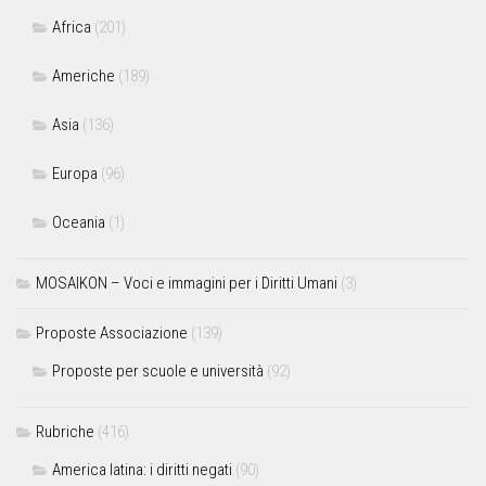
Africa
(201)
Americhe
(189)
Asia
(136)
Europa
(96)
Oceania
(1)
MOSAIKON – Voci e immagini per i Diritti Umani
(3)
Proposte Associazione
(139)
Proposte per scuole e università
(92)
Rubriche
(416)
America latina: i diritti negati
(90)