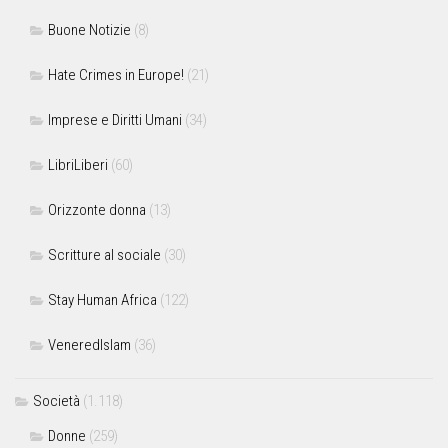
Buone Notizie
(8)
Hate Crimes in Europe!
(21)
Imprese e Diritti Umani
(34)
LibriLiberi
(60)
Orizzonte donna
(13)
Scritture al sociale
(30)
Stay Human Africa
(122)
VeneredIslam
(36)
Società
(1.118)
Donne
(259)