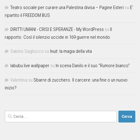
Teatro sociale per curare una Palestina divisa – Pagine Esteri
su
E’
ripartito il FREEDOM BUS
DIRITTI UMANI - CRISI E SPERANZE - My WordPress
su
Il
rapporto. Così il silenzio uccide in 169 guerre nel mondo
Sabino Sagliocco
su
Inuit: la magia della vita
labubu live wallpaper
su
In scena Danilo e il suo “Rumore bianco”
Valentina
su
Sbarre di zucchero. Il carcere: una fine o un nuovo
inizio?