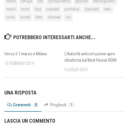
facoltà
famiglia
film
giurisprudenza
giustizia
Mastrogiovanni
medici
morte
Opg
ospedale
psichiatria
Quatriglio
reato
sanità
società
Stato
tribunale
vita
POTREBBERO INTERESSARTI ANCHE...
Verso il 1 marzo a Milano
L’Autorità anticorruzione apre
istruttoria sul Best House ROM
15 FEBBRAIO 2014
9 LUGLIO 2015
UNA RISPOSTA
Commenti
0
Pingback
1
LASCIA UN COMMENTO