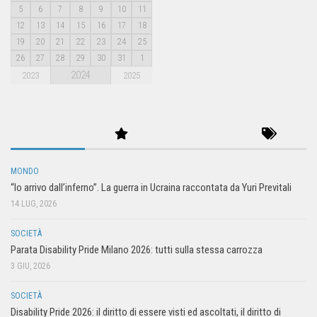
5
6
7
8
9
10
11
12
13
14
15
16
17
18
19
20
21
22
23
24
25
26
27
28
29
30
31
1
2024
2023
2025
MONDO
“Io arrivo dall’inferno”. La guerra in Ucraina raccontata da Yuri Previtali
14 LUG, 2026
SOCIETÀ
Parata Disability Pride Milano 2026: tutti sulla stessa carrozza
3 GIU, 2026
SOCIETÀ
Disability Pride 2026: il diritto di essere visti ed ascoltati, il diritto di