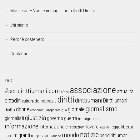
Mosaikon – Voci e immagini per i Diritti Umani
chi siamo
Perchè sostenerci
Contattaci
TAG
associazione
#peridirittiumani.com
attualità
Africa
diritti
dirittiumani
cittadini
Diritti umani
democrazia
cultura
giornalismo
donne
giornale
diritto
Europa
famiglia
economia
giustizia
guerra
giornalisti
governo
immigrazione
informazione
internazionale
lavoro
libertà
legge
istituzioni
legalità
notizie
mondo
migranti
peridirittiumani
libro
migrazioni
Milano