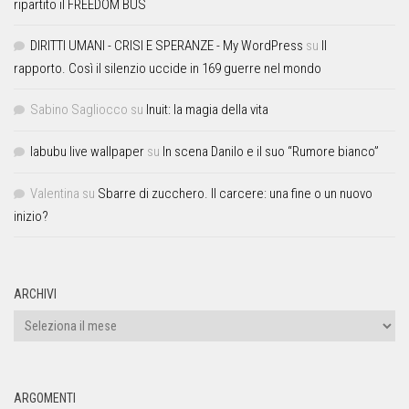
ripartito il FREEDOM BUS
DIRITTI UMANI - CRISI E SPERANZE - My WordPress
su
Il
rapporto. Così il silenzio uccide in 169 guerre nel mondo
Sabino Sagliocco
su
Inuit: la magia della vita
labubu live wallpaper
su
In scena Danilo e il suo “Rumore bianco”
Valentina
su
Sbarre di zucchero. Il carcere: una fine o un nuovo
inizio?
ARCHIVI
ARGOMENTI