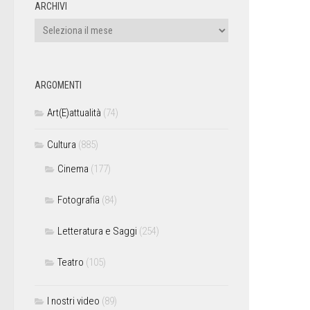
ARCHIVI
ARGOMENTI
Art(E)attualità
(74)
Cultura
(885)
Cinema
(177)
Fotografia
(84)
Letteratura e Saggi
(254)
Teatro
(105)
I nostri video
(89)