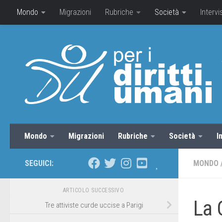
Mondo
Migrazioni
Rubriche
Società
Intervi
Mondo
Migrazioni
Rubriche
Società
I
SEGUICI:
MONDO
ARTICOLO SUCCESSIVO
La 
Tre attiviste curde uccise a Parigi