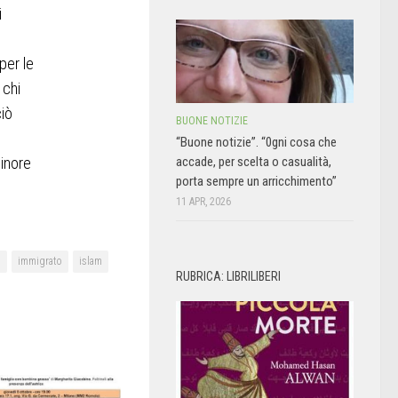
i
per le
 chi
ciò
BUONE NOTIZIE
“Buone notizie”. “0gni cosa che
minore
accade, per scelta o casualità,
porta sempre un arricchimento”
11 APR, 2026
i
immigrato
islam
RUBRICA: LIBRILIBERI