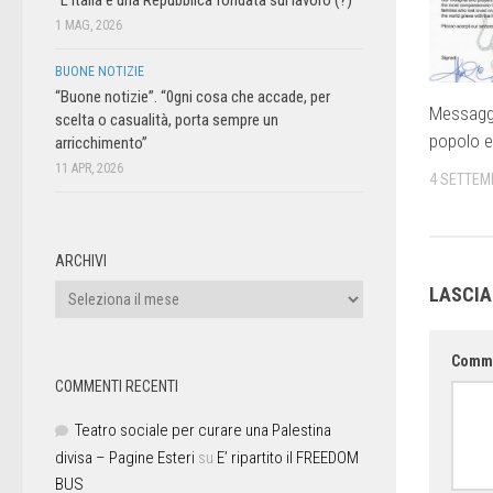
1 MAG, 2026
BUONE NOTIZIE
“Buone notizie”. “0gni cosa che accade, per
Messaggi
scelta o casualità, porta sempre un
popolo e 
arricchimento”
11 APR, 2026
4 SETTEM
ARCHIVI
LASCI
Comm
COMMENTI RECENTI
Teatro sociale per curare una Palestina
divisa – Pagine Esteri
su
E’ ripartito il FREEDOM
BUS