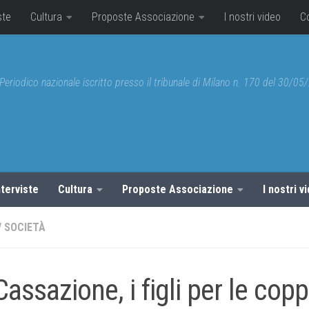
ste
Cultura
Proposte Associazione
I nostri video
C
Periodico nazionale iscritto presso il tribunale di Milano n. 170 del 30/0
nterviste
Cultura
Proposte Associazione
I nostri v
/
SOCIETÀ
Cassazione, i figli per le copp