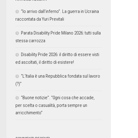
“Io arrivo dall’inferno”. La guerra in Ucraina
raccontata da Yuri Previtali
Parata Disability Pride Milano 2026: tutti sulla
stessa carrozza
Disability Pride 2026: il diritto di essere visti
ed ascoltati, il diritto di esistere!
“L’Italia è una Repubblica fondata sul lavoro
(?)”
“Buone notizie”. “0gni cosa che accade,
per scelta o casualità, porta sempre un
arricchimento”