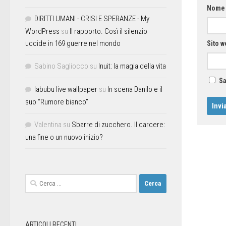
Nom
DIRITTI UMANI - CRISI E SPERANZE - My
WordPress
su
Il rapporto. Così il silenzio
uccide in 169 guerre nel mondo
Sito w
Sabino Sagliocco
su
Inuit: la magia della vita
Sa
labubu live wallpaper
su
In scena Danilo e il
suo “Rumore bianco”
Valentina
su
Sbarre di zucchero. Il carcere:
una fine o un nuovo inizio?
ARTICOLI RECENTI