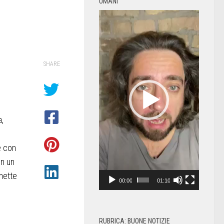
UMANI
Video
Player
SHARE
a,
e con
in un
mette
00:00
01:10
RUBRICA: BUONE NOTIZIE