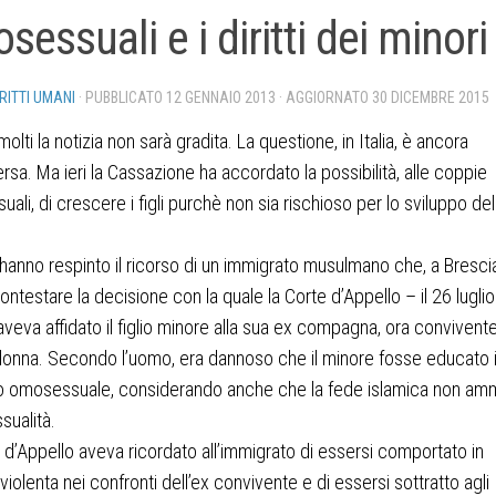
sessuali e i diritti dei minori
IRITTI UMANI
· PUBBLICATO
12 GENNAIO 2013
· AGGIORNATO
30 DICEMBRE 2015
olti la notizia non sarà gradita. La questione, in Italia, è ancora
rsa. Ma ieri la Cassazione ha accordato la possibilità, alle coppie
ali, di crescere i figli purchè non sia rischioso per lo sviluppo del
i hanno respinto il ricorso di un immigrato musulmano che, a Bresci
ontestare la decisione con la quale la Corte d’Appello – il 26 luglio
veva affidato il figlio minore alla sua ex compagna, ora convivent
 donna. Secondo l’uomo, era dannoso che il minore fosse educato 
o omosessuale, considerando anche che la fede islamica non am
sualità.
 d’Appello aveva ricordato all’immigrato di essersi comportato in
violenta nei confronti dell’ex convivente e di essersi sottratto agli