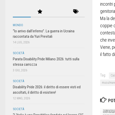
incontri 
genitoria
Ma la dec
coppie o
MONDO
“Io arrivo dall’inferno”. La guerra in Ucraina
contesta
raccontata da Yuri Previtali
che inve
14 LUG, 2026
Viene, p
SOCIETÀ
il fatto
Parata Disability Pride Milano 2026: tutti sulla
stessa carrozza
3 GIU, 2026
Tag:
Cas
SOCIETÀ
musulman
Disability Pride 2026: il diritto di essere visti ed
ascoltati, il diritto di esistere!
12 MAG, 2026
POT
SOCIETÀ
“L’Italia è una Repubblica fondata sul lavoro (?)”