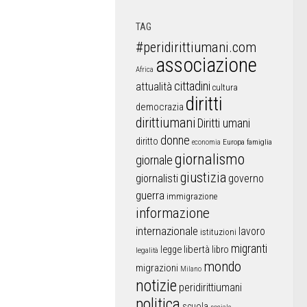
TAG
#peridirittiumani.com
associazione
Africa
cittadini
attualità
cultura
diritti
democrazia
dirittiumani
Diritti umani
donne
diritto
Europa
famiglia
economia
giornalismo
giornale
giustizia
giornalisti
governo
guerra
immigrazione
informazione
internazionale
lavoro
istituzioni
migranti
libertà
libro
legge
legalità
mondo
migrazioni
Milano
notizie
peridirittiumani
politica
scuola