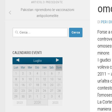
ARTICOLO PRECEDENTE
omo
Pakistan: riprendono le vaccinazioni
antipoliomelite
DI
PER I D
Forse a m
controve
omosessu
minore.
CALENDARIO EVENTI
I giudic
Luglio
voleva c
Lun
Mar
Mer
Gio
Ven
Sab
Dom
2011 – a
1
2
3
4
5
6
7
8
9
10
11
12
13
14
un’altra
15
16
17
18
19
20
21
contest
22
23
24
25
26
27
28
l’omoses
29
30
31
1
2
3
4
La Corte
2024
2023
2025
maniera 