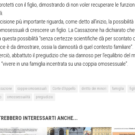
protetti con il figlio, dimostrando di non voler recuperare le funzion
li.
isione più importante riguarda, come detto all’inizio, la possibilità 
mosessuali di crescere un figlio. La Cassazione ha dichiarato che
 questa possibilità “senza certezze scientifiche dà per scontato 
ce è da dimostrare, ossia la dannosità di quel contesto familiare”.
erciò, abbattuto il pregiudizio che sia dannoso per l’equilibrio del 
 di “vivere in una famiglia incentrata su una coppia omosessuale”.
sazione
coppie omosessuali
Corte d'Appello
diritto dei minori
famiglia
figl
o
omossessualità
pregiudizio
REBBERO INTERESSARTI ANCHE...