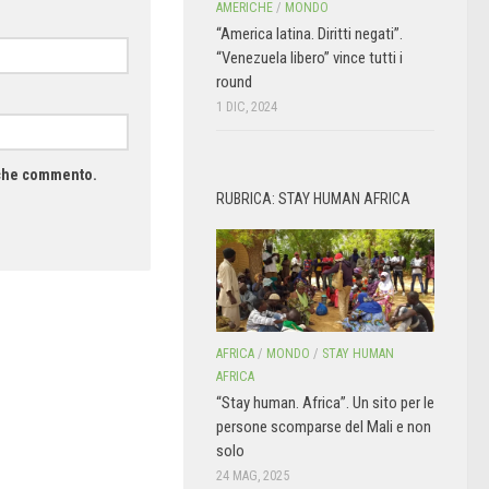
AMERICHE
/
MONDO
“America latina. Diritti negati”.
“Venezuela libero” vince tutti i
round
1 DIC, 2024
a che commento.
RUBRICA: STAY HUMAN AFRICA
AFRICA
/
MONDO
/
STAY HUMAN
AFRICA
“Stay human. Africa”. Un sito per le
persone scomparse del Mali e non
solo
24 MAG, 2025