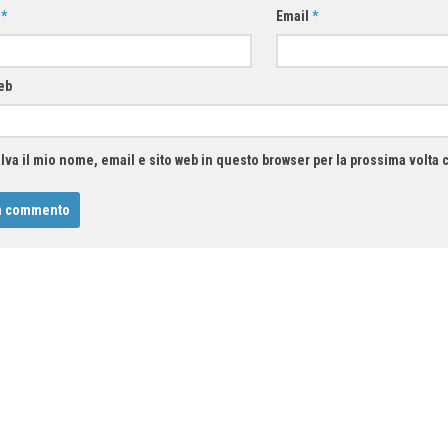
e
*
Email
*
eb
lva il mio nome, email e sito web in questo browser per la prossima volt