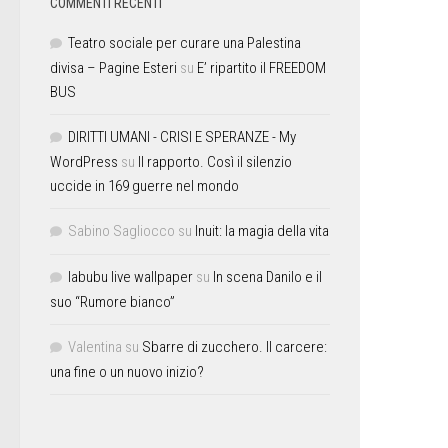
COMMENTI RECENTI
Teatro sociale per curare una Palestina
divisa – Pagine Esteri
su
E’ ripartito il FREEDOM
BUS
DIRITTI UMANI - CRISI E SPERANZE - My
WordPress
su
Il rapporto. Così il silenzio
uccide in 169 guerre nel mondo
Sabino Sagliocco
su
Inuit: la magia della vita
labubu live wallpaper
su
In scena Danilo e il
suo “Rumore bianco”
Valentina
su
Sbarre di zucchero. Il carcere:
una fine o un nuovo inizio?