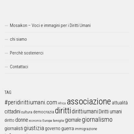
Mosaikon – Voci e immagini per i Diritti Umani
chi siamo
Perchè sostenerci
Contattaci
TAG
associazione
#peridirittiumani.com
attualità
Africa
diritti
dirittiumani
cittadini
Diritti umani
democrazia
cultura
giornalismo
donne
giornale
diritto
Europa
famiglia
economia
giustizia
guerra
giornalisti
governo
immigrazione