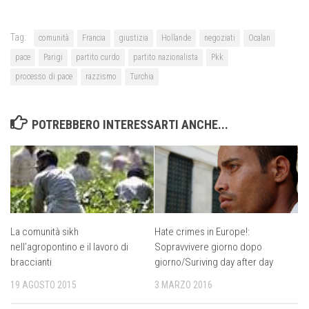
Tag:
comunità
Francia
giustizia
Hollande
negoziati
Ocalan
pace
Parigi
partito curdo
partito nazionalista
Pkk
processo di pace
razzismo
Turchia
POTREBBERO INTERESSARTI ANCHE...
La comunità sikh
Hate crimes in Europe!:
nell’agropontino e il lavoro di
Sopravvivere giorno dopo
braccianti
giorno/Suriving day after day
19 AGOSTO 2015
3 MARZO 2016