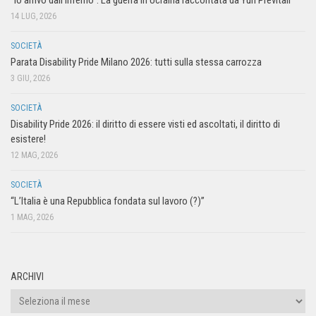
“Io arrivo dall’inferno”. La guerra in Ucraina raccontata da Yuri Previtali
14 LUG, 2026
SOCIETÀ
Parata Disability Pride Milano 2026: tutti sulla stessa carrozza
3 GIU, 2026
SOCIETÀ
Disability Pride 2026: il diritto di essere visti ed ascoltati, il diritto di
esistere!
12 MAG, 2026
SOCIETÀ
“L’Italia è una Repubblica fondata sul lavoro (?)”
1 MAG, 2026
ARCHIVI