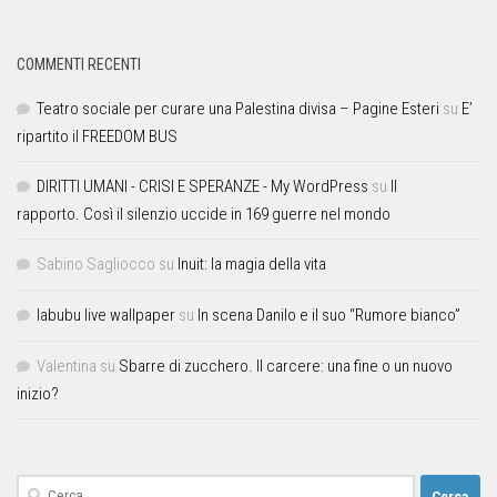
COMMENTI RECENTI
Teatro sociale per curare una Palestina divisa – Pagine Esteri
su
E’
ripartito il FREEDOM BUS
DIRITTI UMANI - CRISI E SPERANZE - My WordPress
su
Il
rapporto. Così il silenzio uccide in 169 guerre nel mondo
Sabino Sagliocco
su
Inuit: la magia della vita
labubu live wallpaper
su
In scena Danilo e il suo “Rumore bianco”
Valentina
su
Sbarre di zucchero. Il carcere: una fine o un nuovo
inizio?