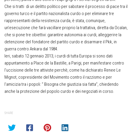
Che si tratti di un delitto politico per sabotare il processo di pace tra il
governo turco e il partito nazionalista curdo o per eliminare tre
rappresentanti della resistenza curda, è stata, comunque,
un’esecuzione che farà vacillare proprio la trattativa, diretta da Ocalan,
che si pone tre obiettivi: garantire autonomia ai curdi, alleggerire la
detenzione del fondatore del partito curdo e disarmare il Pkk, in
guerra contro Ankara dal 1984.
Ieri, sabato 12 gennaio 2013, i curdi di tutta Europa si sono dati
appuntamento a Place de la Bastille, a Parigi, per manifestare contro
l’uccisione delle tre attiviste perchè, come ha dichiarato Renee Le
Mignot, copresidente del Movimento contro il razzismo e per
l’amicizia tra i popoli: ” Bisogna che giustizia sia fatta”, chiedendo
anche la protezione del popolo curdo e dei negoziati in corso.
SHARE