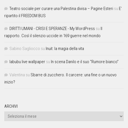
Teatro sociale per curare una Palestina divisa – Pagine Esteri
su
E’
ripartito il FREEDOM BUS
DIRITTI UMANI - CRISI E SPERANZE - My WordPress
su
Il
rapporto. Così il silenzio uccide in 169 guerre nel mondo
Sabino Sagliocco
su
Inuit: la magia della vita
labubu live wallpaper
su
In scena Danilo e il suo “Rumore bianco”
Valentina
su
Sbarre di zucchero. Il carcere: una fine o un nuovo
inizio?
ARCHIVI