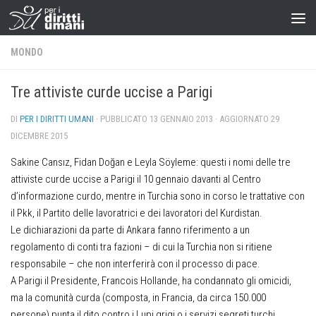
MONDO
Tre attiviste curde uccise a Parigi
DI
PER I DIRITTI UMANI
· PUBBLICATO
13 GENNAIO 2013
· AGGIORNATO
29
DICEMBRE 2015
Sakine Cansız, Fidan Doğan e Leyla Söyleme: questi i nomi delle tre
attiviste curde uccise a Parigi il 10 gennaio davanti al Centro
d’informazione curdo, mentre in Turchia sono in corso le trattative con
il Pkk, il Partito delle lavoratrici e dei lavoratori del Kurdistan.
Le dichiarazioni da parte di Ankara fanno riferimento a un
regolamento di conti tra fazioni – di cui la Turchia non si ritiene
responsabile – che non interferirà con il processo di pace.
A Parigi il Presidente, Francois Hollande, ha condannato gli omicidi,
ma la comunità curda (composta, in Francia, da circa 150.000
persone) punta il dito contro i Lupi grigi o i servizi segreti turchi.