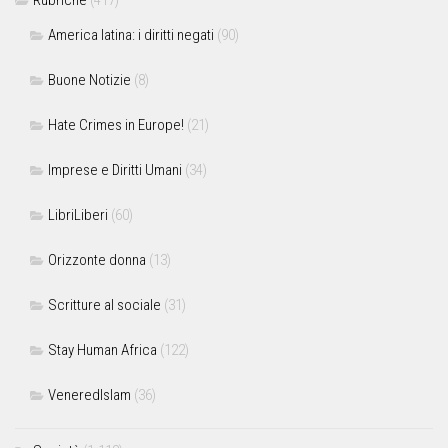
Rubriche
(417)
America latina: i diritti negati
(90)
Buone Notizie
(8)
Hate Crimes in Europe!
(21)
Imprese e Diritti Umani
(34)
LibriLiberi
(60)
Orizzonte donna
(13)
Scritture al sociale
(31)
Stay Human Africa
(122)
VeneredIslam
(36)