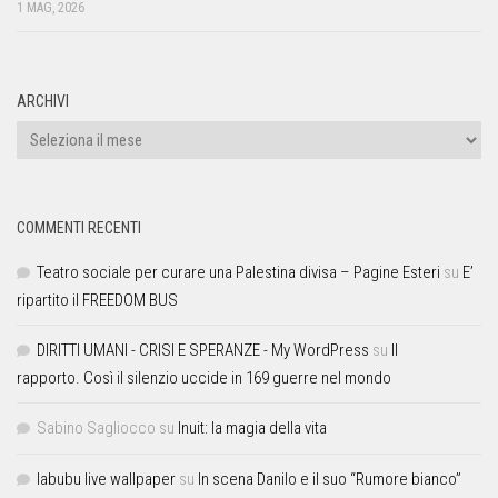
1 MAG, 2026
ARCHIVI
COMMENTI RECENTI
Teatro sociale per curare una Palestina divisa – Pagine Esteri
su
E’
ripartito il FREEDOM BUS
DIRITTI UMANI - CRISI E SPERANZE - My WordPress
su
Il
rapporto. Così il silenzio uccide in 169 guerre nel mondo
Sabino Sagliocco
su
Inuit: la magia della vita
labubu live wallpaper
su
In scena Danilo e il suo “Rumore bianco”