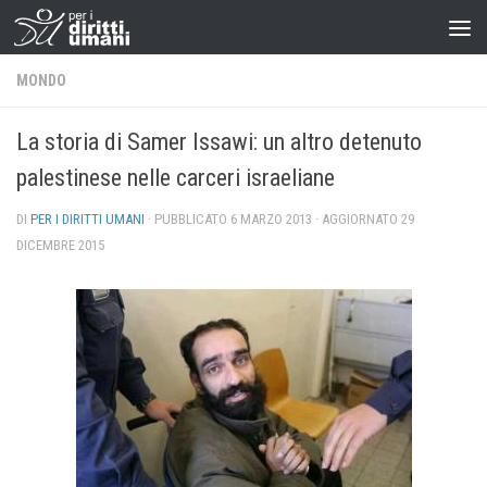
MONDO
La storia di Samer Issawi: un altro detenuto
palestinese nelle carceri israeliane
DI
PER I DIRITTI UMANI
· PUBBLICATO
6 MARZO 2013
· AGGIORNATO
29
DICEMBRE 2015