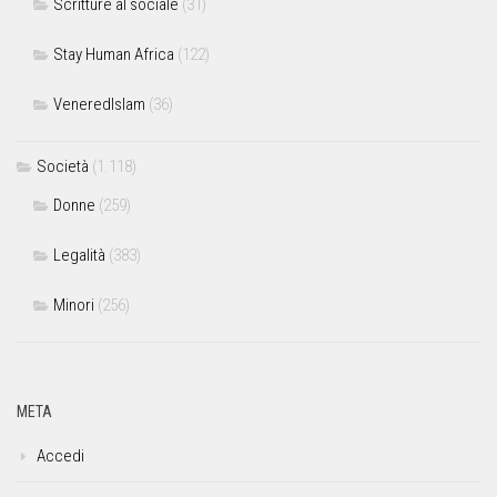
Scritture al sociale
(31)
Stay Human Africa
(122)
VeneredIslam
(36)
Società
(1.118)
Donne
(259)
Legalità
(383)
Minori
(256)
META
Accedi