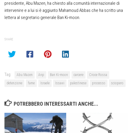
presidente, Abu Mazen, ha chiesto alla comunità internazionale di
intervenire e a lui si è aggiunto Mahamoud Abbas che ha scritto una
lettera al segretario generale Ban Ki-moon.
SHARE
Tag:
Abu Mazen
Anp
Ban Ki-moon
carcere
Croce Rossa
detenzione
fame
Israele
Issawi
palestinese
processo
sciopero
POTREBBERO INTERESSARTI ANCHE...