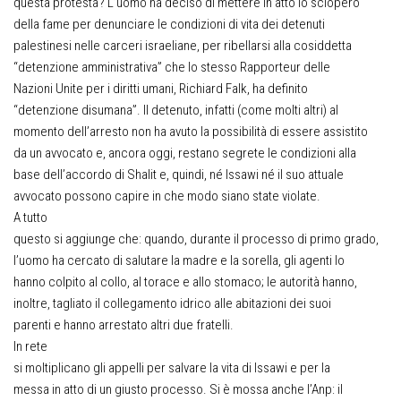
questa protesta? L’uomo ha deciso di mettere in atto lo sciopero
della fame per denunciare le condizioni di vita dei detenuti
palestinesi nelle carceri israeliane, per ribellarsi alla cosiddetta
“detenzione amministrativa” che lo stesso Rapporteur delle
Nazioni Unite per i diritti umani, Richiard Falk, ha definito
“detenzione disumana”. Il detenuto, infatti (come molti altri) al
momento dell’arresto non ha avuto la possibilità di essere assistito
da un avvocato e, ancora oggi, restano segrete le condizioni alla
base dell’accordo di Shalit e, quindi, né Issawi né il suo attuale
avvocato possono capire in che modo siano state violate.
A tutto
questo si aggiunge che: quando, durante il processo di primo grado,
l’uomo ha cercato di salutare la madre e la sorella, gli agenti lo
hanno colpito al collo, al torace e allo stomaco; le autorità hanno,
inoltre, tagliato il collegamento idrico alle abitazioni dei suoi
parenti e hanno arrestato altri due fratelli.
In rete
si moltiplicano gli appelli per salvare la vita di Issawi e per la
messa in atto di un giusto processo. Si è mossa anche l’Anp: il