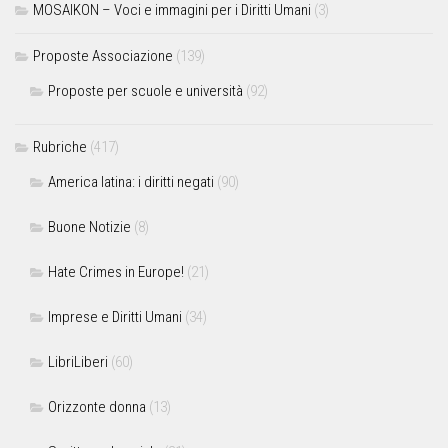
MOSAIKON – Voci e immagini per i Diritti Umani
(3)
Proposte Associazione
(139)
Proposte per scuole e università
(92)
Rubriche
(417)
America latina: i diritti negati
(90)
Buone Notizie
(8)
Hate Crimes in Europe!
(21)
Imprese e Diritti Umani
(34)
LibriLiberi
(60)
Orizzonte donna
(13)