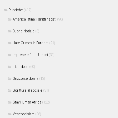
Rubriche
(417)
America latina: i diritti negati
(90)
Buone Notizie
(8)
Hate Crimes in Europe!
(21)
Imprese e Diritti Umani
(34)
LibriLiberi
(60)
Orizzonte donna
(13)
Scritture al sociale
(31)
Stay Human Africa
(122)
VeneredIslam
(36)