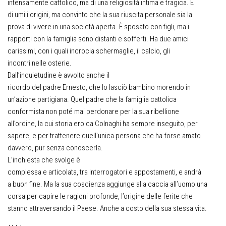
intensamente cattolico, ma di una religiosità intima e tragica. È
di umili origini, ma convinto che la sua riuscita personale sia la
prova di vivere in una società aperta. È sposato con figli, ma i
rapporti con la famiglia sono distanti e sofferti. Ha due amici
carissimi, con i quali incrocia schermaglie, il calcio, gli
incontri nelle osterie.
Dall’inquietudine è avvolto anche il
ricordo del padre Ernesto, che lo lasciò bambino morendo in
un’azione partigiana. Quel padre che la famiglia cattolica
conformista non poté mai perdonare per la sua ribellione
all’ordine, la cui storia eroica Colnaghi ha sempre inseguito, per
sapere, e per trattenere quell’unica persona che ha forse amato
davvero, pur senza conoscerla.
L’inchiesta che svolge è
complessa e articolata, tra interrogatori e appostamenti, e andrà
a buon fine. Ma la sua coscienza aggiunge alla caccia all’uomo una
corsa per capire le ragioni profonde, l’origine delle ferite che
stanno attraversando il Paese. Anche a costo della sua stessa vita.