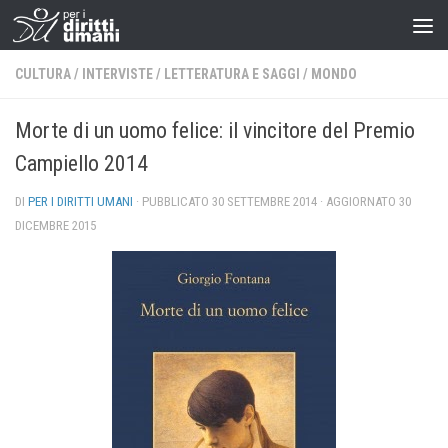
CULTURA
/
INTERVISTE
/
LETTERATURA E SAGGI
/
MONDO
Morte di un uomo felice: il vincitore del Premio
Campiello 2014
DI
PER I DIRITTI UMANI
· PUBBLICATO
30 SETTEMBRE 2014
· AGGIORNATO
30
DICEMBRE 2015