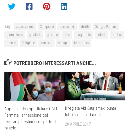
Tag:
associazione
Campiello
democrazia
diritti
Giorgio Fontana
giornalismo
giustizia
governo
libro
magistrato
notizie
politica
premio
Religione
romanzo
stampa
terrorismo
POTREBBERO INTERESSARTI ANCHE...
Il regista Aki Kaurismaki punta
Appello all’Europa, Italia e ONU.
tutto sulla solidarietà
Fermate l’annessione dei
territori palestinesi da parte di
28 APRILE 2017
Israele