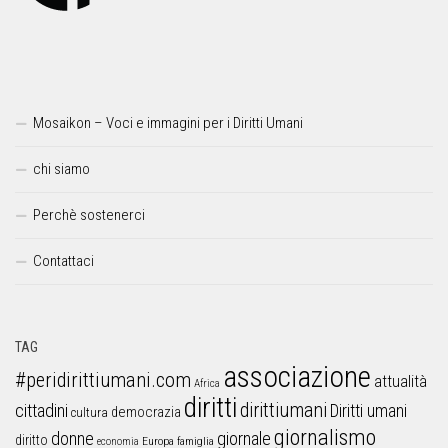
Mosaikon – Voci e immagini per i Diritti Umani
chi siamo
Perchè sostenerci
Contattaci
TAG
associazione
#peridirittiumani.com
attualità
Africa
diritti
dirittiumani
cittadini
Diritti umani
democrazia
cultura
giornalismo
donne
giornale
diritto
Europa
famiglia
economia