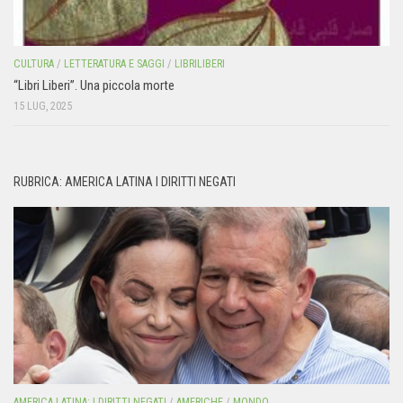
CULTURA
/
LETTERATURA E SAGGI
/
LIBRILIBERI
“Libri Liberi”. Una piccola morte
15 LUG, 2025
RUBRICA: AMERICA LATINA I DIRITTI NEGATI
AMERICA LATINA: I DIRITTI NEGATI
/
AMERICHE
/
MONDO