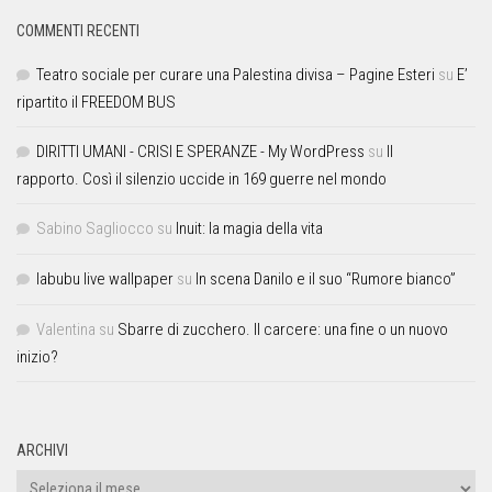
COMMENTI RECENTI
Teatro sociale per curare una Palestina divisa – Pagine Esteri
su
E’
ripartito il FREEDOM BUS
DIRITTI UMANI - CRISI E SPERANZE - My WordPress
su
Il
rapporto. Così il silenzio uccide in 169 guerre nel mondo
Sabino Sagliocco
su
Inuit: la magia della vita
labubu live wallpaper
su
In scena Danilo e il suo “Rumore bianco”
Valentina
su
Sbarre di zucchero. Il carcere: una fine o un nuovo
inizio?
ARCHIVI