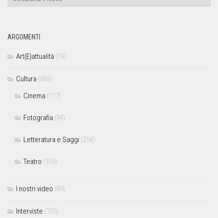
ARGOMENTI
Art(E)attualità
(74)
Cultura
(885)
Cinema
(177)
Fotografia
(84)
Letteratura e Saggi
(254)
Teatro
(105)
I nostri video
(89)
Interviste
(235)