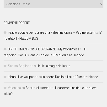
COMMENTI RECENTI
Teatro sociale per curare una Palestina divisa – Pagine Esteri
su
E’
ripartito il FREEDOM BUS
DIRITTI UMANI - CRISI E SPERANZE - My WordPress
su
Il
rapporto. Così il silenzio uccide in 169 guerre nel mondo
Sabino Sagliocco
su
Inuit: la magia della vita
labubu live wallpaper
su
In scena Danilo e il suo “Rumore bianco”
Valentina
su
Sbarre di zucchero. Il carcere: una fine o un nuovo
inizio?