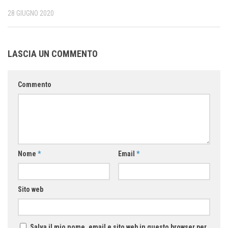
28 GIUGNO 2020
LASCIA UN COMMENTO
Commento
Nome
*
Email
*
Sito web
Salva il mio nome, email e sito web in questo browser per