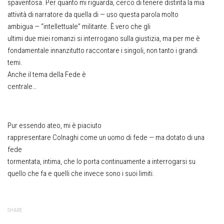
spaventosa. Per quanto mi riguarda, cerco di tenere distinta la mia
attività di narratore da quella di — uso questa parola molto
ambigua — “intellettuale” militante. È vero che gli
ultimi due miei romanzi si interrogano sulla giustizia, ma per me è
fondamentale innanzitutto raccontare i singoli, non tanto i grandi
temi.
Anche il tema della Fede è
centrale…
Pur essendo ateo, mi è piaciuto
rappresentare Colnaghi come un uomo di fede — ma dotato di una
fede
tormentata, intima, che lo porta continuamente a interrogarsi su
quello che fa e quelli che invece sono i suoi limiti.
SHARE