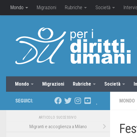
Mondo
Migrazioni
Rubriche
Società
Intervi
Mondo
Migrazioni
Rubriche
Società
I
SEGUICI:
MONDO
ARTICOLO SUCCESSIVO
Fes
Migranti e accoglienza a Milano