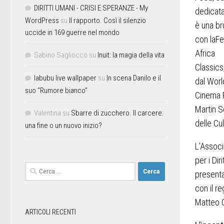
DIRITTI UMANI - CRISI E SPERANZE - My
dedicata
WordPress
su
Il rapporto. Così il silenzio
è una br
uccide in 169 guerre nel mondo
con
la
Fel
Africa
Sabino Sagliocco
su
Inuit: la magia della vita
Classics,
labubu live wallpaper
su
In scena Danilo e il
dal
Worl
suo “Rumore bianco”
Cinema 
Martin 
Valentina
su
Sbarre di zucchero. Il carcere:
delle Cul
una fine o un nuovo inizio?
L’Assoc
per i Dir
present
con il r
Matteo C
ARTICOLI RECENTI