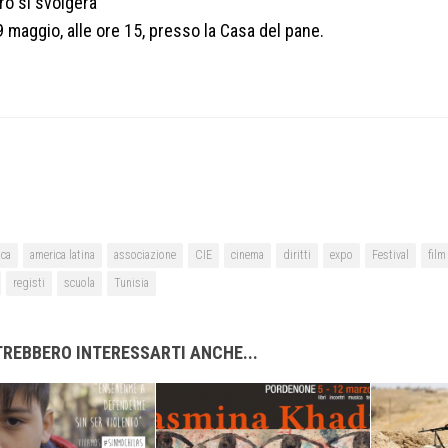
ro si svolgerà
 maggio, alle ore 15, presso la Casa del pane.
ica
america latina
associazione
CIE
cinema
diritti
expo
Festival
film
registi
scuola
Tunisia
REBBERO INTERESSARTI ANCHE...