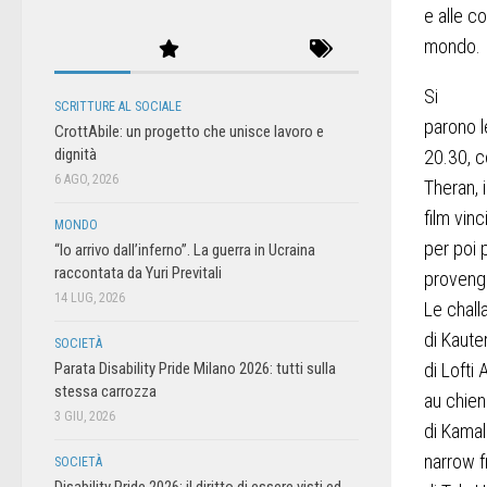
e alle c
mondo.
Si
SCRITTURE AL SOCIALE
parono l
CrottAbile: un progetto che unisce lavoro e
dignità
20.30, c
6 AGO, 2026
Theran
, i
film vinc
MONDO
per poi 
“Io arrivo dall’inferno”. La guerra in Ucraina
raccontata da Yuri Previtali
provengo
14 LUG, 2026
Le chall
di Kaute
SOCIETÀ
Parata Disability Pride Milano 2026: tutti sulla
di Lofti
stessa carrozza
au chien
3 GIU, 2026
di Kama
narrow f
SOCIETÀ
Disability Pride 2026: il diritto di essere visti ed