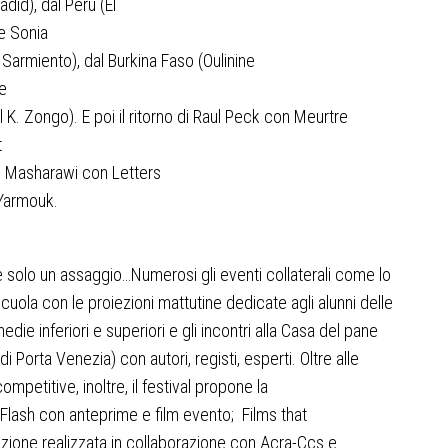
adid), dal Perù (
El
e Sonia
 Sarmiento), dal Burkina Faso (
Oulinine
e
l K. Zongo). E poi il ritorno di Raul Peck con
Meurtre
t
d Masharawi con
Letters
 Yarmouk
.
 solo un assaggio…Numerosi gli eventi collaterali come lo
cuola con le proiezioni mattutine dedicate agli alunni delle
die inferiori e superiori e gli incontri alla Casa del pane
di Porta Venezia) con autori, registi, esperti. Oltre alle
ompetitive, inoltre, il festival propone la
Flash con anteprime e film evento; Films that
zione realizzata in collaborazione con Acra-Ccs e