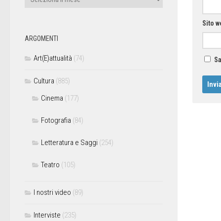
Sito w
ARGOMENTI
Art(E)attualità
(74)
Sa
Cultura
(885)
Cinema
(177)
Fotografia
(84)
Letteratura e Saggi
(254)
Teatro
(105)
I nostri video
(89)
Interviste
(235)