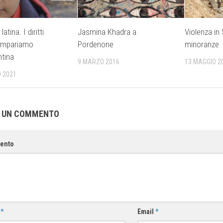
atina. I diritti
Jasmina Khadra a
Violenza in 
 Impariamo
Pordenone
minoranze
ntina
9 MARZO 2016
13 MAGGIO 2
 2021
A UN COMMENTO
ento
e
*
Email
*