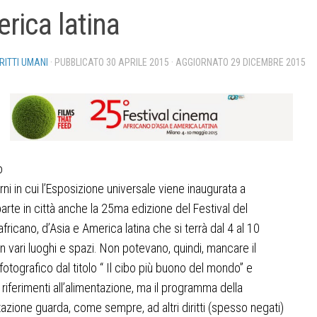
rica latina
IRITTI UMANI
· PUBBLICATO
30 APRILE 2015
· AGGIORNATO
29 DICEMBRE 2015
o
rni in cui l’Esposizione universale viene inaugurata a
parte in città anche la 25ma edizione del Festival del
fricano, d’Asia e America latina che si terrà dal 4 al 10
n vari luoghi e spazi. Non potevano, quindi, mancare il
fotografico dal titolo “ Il cibo più buono del mondo” e
ri riferimenti all’alimentazione, ma il programma della
azione guarda, come sempre, ad altri diritti (spesso negati)