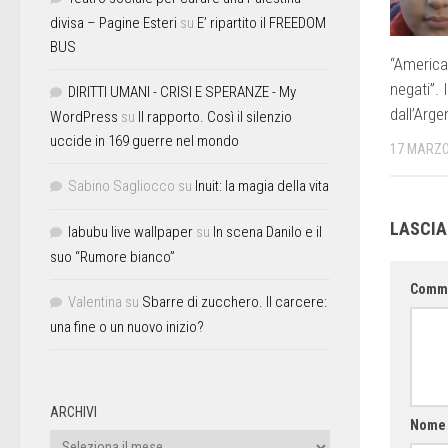
divisa – Pagine Esteri
su
E’ ripartito il FREEDOM
BUS
“America l
negati”.
DIRITTI UMANI - CRISI E SPERANZE - My
dall’Arge
WordPress
su
Il rapporto. Così il silenzio
uccide in 169 guerre nel mondo
17 MARZO
Sabino Sagliocco
su
Inuit: la magia della vita
LASCI
labubu live wallpaper
su
In scena Danilo e il
suo “Rumore bianco”
Comm
Valentina
su
Sbarre di zucchero. Il carcere:
una fine o un nuovo inizio?
ARCHIVI
Nom