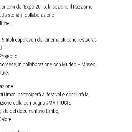
 ai temi dell’Expo 2015; la sezione Il Razzismo
utta storia in collaborazione
trinelli;
 6 titoli capolavori del cinema africano restaurati
d
Project
di
Scorsese, in collaborazione con Mudec – Museo
ture.
iazione
itti Umani parteciperà al festival e condurrà la
azione della campagna
#MAIPIUCIE
egista del documantario
Limbo
,
alore.