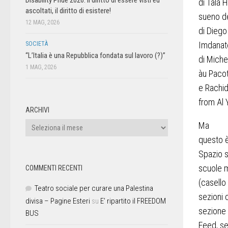
di Tala H
ascoltati, il diritto di esistere!
sueno d
12 MAG, 2026
di Diego
Imdanat
SOCIETÀ
“L’Italia è una Repubblica fondata sul lavoro (?)”
di Miche
1 MAG, 2026
àu Paco
e Rachi
from Al
ARCHIVI
Ma
questo è
Spazio s
scuole me
COMMENTI RECENTI
(casello 
Teatro sociale per curare una Palestina
sezioni c
divisa – Pagine Esteri
su
E’ ripartito il FREEDOM
sezione 
BUS
Feed, se