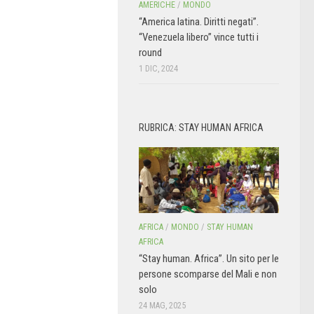
AMERICHE
/
MONDO
“America latina. Diritti negati”.
“Venezuela libero” vince tutti i
round
1 DIC, 2024
RUBRICA: STAY HUMAN AFRICA
AFRICA
/
MONDO
/
STAY HUMAN
AFRICA
“Stay human. Africa”. Un sito per le
persone scomparse del Mali e non
solo
24 MAG, 2025