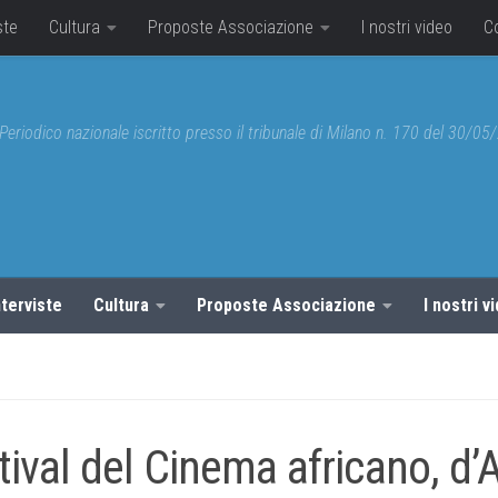
ste
Cultura
Proposte Associazione
I nostri video
C
Periodico nazionale iscritto presso il tribunale di Milano n. 170 del 30/0
nterviste
Cultura
Proposte Associazione
I nostri v
tival del Cinema africano, d’