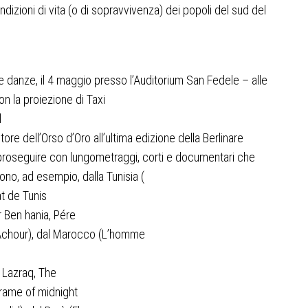
ondizioni di vita (o di sopravvivenza) dei popoli del sud del
e danze, il 4 maggio presso l’Auditorium San Fedele – alle
on la proiezione di
Taxi
l
itore dell’Orso d’Oro all’ultima edizione della Berlinare
proseguire con lungometraggi, corti e documentari che
no, ad esempio, dalla Tunisia (
at de Tunis
r Ben hania,
Pére
 Achour), dal Marocco (
L’homme
l
Lazraq, The
rame of midnight