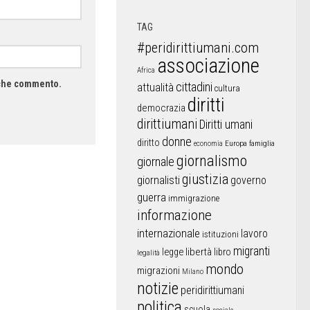
TAG
#peridirittiumani.com
associazione
Africa
a che commento.
cittadini
attualità
cultura
diritti
democrazia
dirittiumani
Diritti umani
donne
diritto
Europa
famiglia
economia
giornalismo
giornale
giustizia
giornalisti
governo
guerra
immigrazione
informazione
internazionale
lavoro
istituzioni
migranti
libertà
libro
legge
legalità
mondo
migrazioni
Milano
notizie
peridirittiumani
politica
scuola