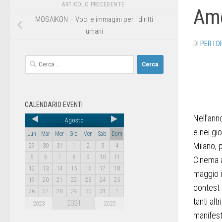
ARTICOLO PRECEDENTE
Ame
MOSAIKON – Voci e immagini per i diritti
umani
DI
PER I D
CALENDARIO EVENTI
Nell’ann
Agosto
e nei gio
Lun
Mar
Mer
Gio
Ven
Sab
Dom
Milano, 
29
30
31
1
2
3
4
5
6
7
8
9
10
11
Cinema a
12
13
14
15
16
17
18
maggio i
19
20
21
22
23
24
25
contest 
26
27
28
29
30
31
1
tanti alt
2024
2023
2025
manifest