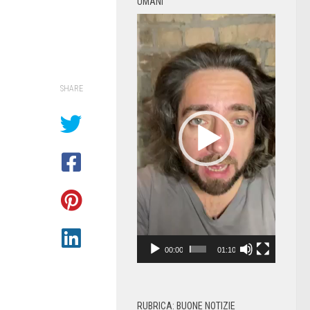
UMANI
Video
Player
SHARE
00:00
01:10
RUBRICA: BUONE NOTIZIE