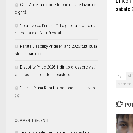
L’incont
CrottAbile: un progetto che unisce lavoro e
sabato 9
dignità
“Io arrivo dall’inferno”. La guerra in Ucraina
raccontata da Yuri Previtali
Parata Disability Pride Milano 2026: tutti sulla
stessa carrozza
Disability Pride 2026: il diritto di essere visti
ed ascoltati, il diritto di esistere!
Tag:
Afr
razzismo
“L’Italia è una Repubblica fondata sul lavoro
(?)”
POT
COMMENTI RECENTI
Teatro sociale per curare una Palestina