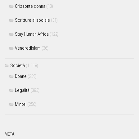
Orizzonte donna
(13)
Scritture al sociale
(31)
Stay Human Africa
(122)
VeneredIslam
(36)
Società
(1.118)
Donne
(259)
Legalità
(383)
Minori
(256)
META