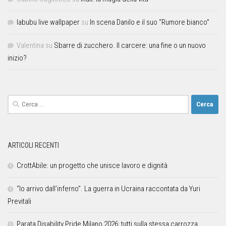
labubu live wallpaper
su
In scena Danilo e il suo “Rumore bianco”
Valentina
su
Sbarre di zucchero. Il carcere: una fine o un nuovo
inizio?
ARTICOLI RECENTI
CrottAbile: un progetto che unisce lavoro e dignità
“Io arrivo dall’inferno”. La guerra in Ucraina raccontata da Yuri
Previtali
Parata Disability Pride Milano 2026: tutti sulla stessa carrozza