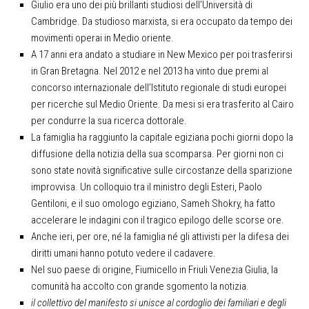
Giulio era uno dei più brillanti studiosi dell’Università di
Cambridge. Da studioso marxista, si era occupato da tempo dei
movimenti operai in Medio oriente.
A 17 anni era andato a studiare in New Mexico per poi trasferirsi
in Gran Bretagna. Nel 2012 e nel 2013 ha vinto due premi al
concorso internazionale dell’Istituto regionale di studi europei
per ricerche sul Medio Oriente. Da mesi si era trasferito al Cairo
per condurre la sua ricerca dottorale.
La famiglia ha raggiunto la capitale egiziana pochi giorni dopo la
diffusione della notizia della sua scomparsa. Per giorni non ci
sono state novità significative sulle circostanze della sparizione
improvvisa. Un colloquio tra il ministro degli Esteri, Paolo
Gentiloni, e il suo omologo egiziano, Sameh Shokry, ha fatto
accelerare le indagini con il tragico epilogo delle scorse ore.
Anche ieri, per ore, né la famiglia né gli attivisti per la difesa dei
diritti umani hanno potuto vedere il cadavere.
Nel suo paese di origine, Fiumicello in Friuli Venezia Giulia, la
comunità ha accolto con grande sgomento la notizia.
il collettivo del manifesto si unisce al cordoglio dei familiari e degli