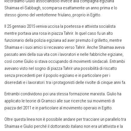
Ricordiamo Giulio associandolo invece alla compagna egiziana
Shaimaa el-Sabbagh, scomparsa esattamente un anno prima e lo
stesso giorno del ventottenne friulano, proprio in Egitto.
Il 25 gennaio 2015 veniva uccisa la poetessa e attivista socialista
mentre portava una rosa in piazza Tahrir. In quel caso fu un alto
funzionario della polizia egiziana ad aver premuto il grilletto, mentre
Shaimaa e i suoi amici si recavano verso Tahrir. Anche Shaimaa aveva
passato anni della sua vita con i lavoratori e nelle fabbriche egiziane,
così come Giulio si stava occupando di movimenti sindacali. Entrambi
avevano visto nel sogno di piazza Tahrir una possibilità di riscatto
senza precedenti per il popolo egiziano e in particolare per i
diseredati e i lavoratori: tra i protagonisti delle rivolte di cinque anni fa.
Entrambi condividono poi una stessa formazione marxista. Giulio ha
applicato le teorie di Gramsci alle sue ricerche sui movimenti di
piazza del 2011 e in particolare al movimento operaio in Egitto.
Oltre questa linea non è possibile andare per tracciare un parallelo tra
Shaimaa e Giulio perché il dottorando italiano non era un’attivista e la