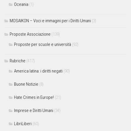
Oceania
(1)
MOSAIKON – Voci e immagini per i Diritti Umani
(3)
Proposte Associazione
(139)
Proposte per scuole e università
(92)
Rubriche
(417)
America latina: i diritti negati
(90)
Buone Notizie
(8)
Hate Crimes in Europe!
(21)
Imprese e Diritti Umani
(34)
LibriLiberi
(60)