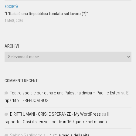
SOCIETÀ
“L’Italia è una Repubblica fondata sul lavoro (?)”
1 MAG, 2026
ARCHIVI
COMMENTI RECENTI
Teatro sociale per curare una Palestina divisa – Pagine Esteri
su
E’
ripartito il FREEDOM BUS
DIRITTI UMANI - CRISI E SPERANZE - My WordPress
su
Il
rapporto. Così il silenzio uccide in 169 guerre nel mondo
Sabino Sagliocco
su
Inuit: la magia della vita