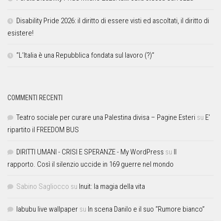
Disability Pride 2026: il diritto di essere visti ed ascoltati, il diritto di
esistere!
“L’Italia è una Repubblica fondata sul lavoro (?)”
COMMENTI RECENTI
Teatro sociale per curare una Palestina divisa – Pagine Esteri
su
E’
ripartito il FREEDOM BUS
DIRITTI UMANI - CRISI E SPERANZE - My WordPress
su
Il
rapporto. Così il silenzio uccide in 169 guerre nel mondo
Sabino Sagliocco
su
Inuit: la magia della vita
labubu live wallpaper
su
In scena Danilo e il suo “Rumore bianco”