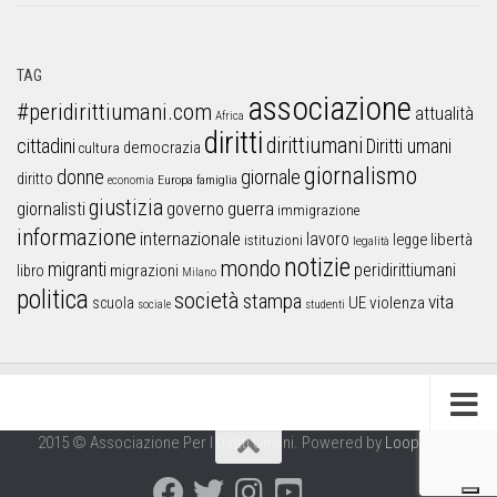
TAG
associazione
#peridirittiumani.com
attualità
Africa
diritti
dirittiumani
cittadini
Diritti umani
democrazia
cultura
giornalismo
donne
giornale
diritto
Europa
famiglia
economia
giustizia
guerra
giornalisti
governo
immigrazione
informazione
internazionale
lavoro
libertà
legge
istituzioni
legalità
notizie
mondo
migranti
peridirittiumani
libro
migrazioni
Milano
politica
società
stampa
vita
UE
violenza
scuola
sociale
studenti
2015 © Associazione Per I Diritti Umani. Powered by
Looproject