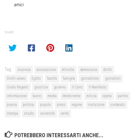
amici
SHARE
Tag:
Acconcia
associazione
attivista
democrazia
diritti
Diritti umani
Egitto
facoltà
famiglia
giornalismo
giornalisti
Giulio Regenti
giustizia
governo
Il Cairo
Il Manifesto
informazione
lavoro
media
Medioriente
notizia
operai
partito
poesia
politica
popolo
press
regime
rivoluzione
sindacato
stampa
studio
università
verità
POTREBBERO INTERESSARTI ANCHE...