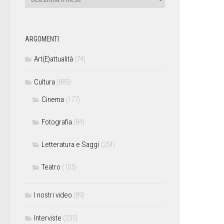
ARGOMENTI
Art(E)attualità
(74)
Cultura
(885)
Cinema
(177)
Fotografia
(84)
Letteratura e Saggi
(254)
Teatro
(105)
I nostri video
(89)
Interviste
(235)