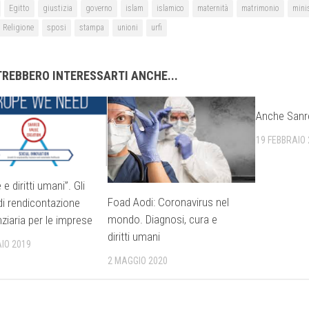
Egitto
giustizia
governo
islam
islamico
maternità
matrimonio
mini
Religione
sposi
stampa
unioni
urfi
REBBERO INTERESSARTI ANCHE...
Anche Sanre
19 FEBBRAIO
e diritti umani”. Gli
Foad Aodi: Coronavirus nel
di rendicontazione
mondo. Diagnosi, cura e
ziaria per le imprese
diritti umani
IO 2019
2 MAGGIO 2020