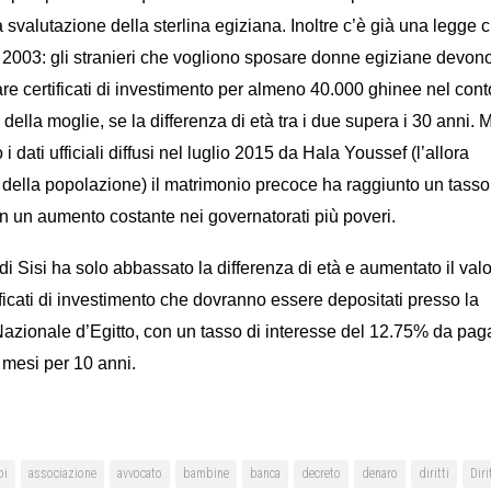
 svalutazione della sterlina egiziana. Inoltre c’è già una legge 
l 2003: gli stranieri che vogliono sposare donne egiziane devon
re certificati di investimento per almeno 40.000 ghinee nel cont
 della moglie, se la differenza di età tra i due supera i 30 anni. 
i dati ufficiali diffusi nel luglio 2015 da Hala Youssef (l’allora
 della popolazione) il matrimonio precoce ha raggiunto un tasso
 un aumento costante nei governatorati più poveri.
 di Sisi ha solo abbassato la differenza di età e aumentato il val
ificati di investimento che dovranno essere depositati presso la
azionale d’Egitto, con un tasso di interesse del 12.75% da pag
 mesi per 10 anni.
bi
associazione
avvocato
bambine
banca
decreto
denaro
diritti
Diri