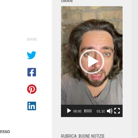
UMANI
Video
Player
SHARE
00:00
01:10
messo
RUBRICA: BUONE NOTIZIE