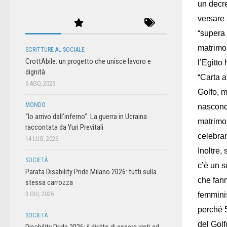
un decre
versare 
“supera 
matrimo
SCRITTURE AL SOCIALE
CrottAbile: un progetto che unisce lavoro e
l’Egitto
dignità
“Carta a
6 AGO, 2026
Golfo, m
MONDO
nascondo
“Io arrivo dall’inferno”. La guerra in Ucraina
matrimon
raccontata da Yuri Previtali
celebran
14 LUG, 2026
Inoltre,
SOCIETÀ
c’è un s
Parata Disability Pride Milano 2026: tutti sulla
che fann
stessa carrozza
3 GIU, 2026
femminis
perché 
SOCIETÀ
del Golf
Disability Pride 2026: il diritto di essere visti ed