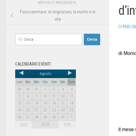
ARTICOLO PRECEDENTE
d’i
Fuocoammare: le migrazioni, la morte e la
vita
DI
PER I D
di Moni
CALENDARIO EVENTI
Agosto
Lun
Mar
Mer
Gio
Ven
Sab
Dom
29
30
31
1
2
3
4
5
6
7
8
9
10
11
12
13
14
15
16
17
18
19
20
21
22
23
24
25
26
27
28
29
30
31
1
2024
2023
2025
Il mese 