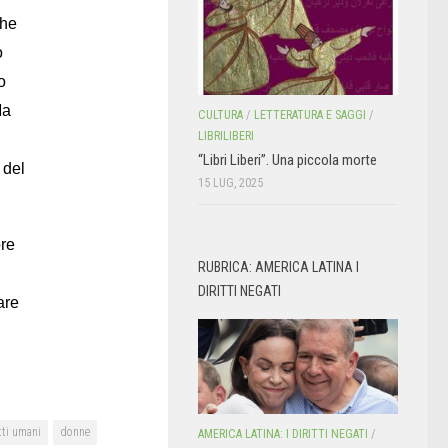
che
o
o
Ma
CULTURA
/
LETTERATURA E SAGGI
/
LIBRILIBERI
“Libri Liberi”. Una piccola morte
 del
15 LUG, 2025
ore
RUBRICA: AMERICA LATINA I
DIRITTI NEGATI
are
tti umani
donne
AMERICA LATINA: I DIRITTI NEGATI
/