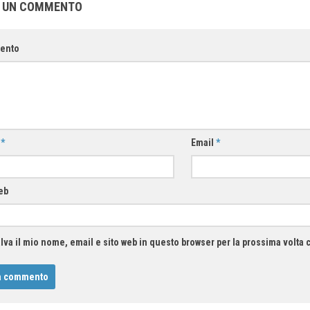
A UN COMMENTO
ento
e
*
Email
*
eb
lva il mio nome, email e sito web in questo browser per la prossima volt