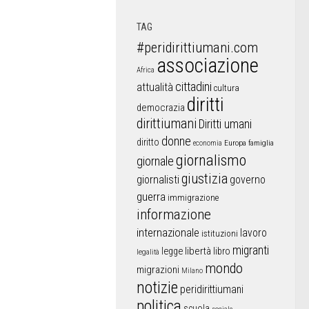
TAG
#peridirittiumani.com
associazione
Africa
cittadini
attualità
cultura
diritti
democrazia
dirittiumani
Diritti umani
donne
diritto
Europa
famiglia
economia
giornalismo
giornale
giustizia
giornalisti
governo
guerra
immigrazione
informazione
internazionale
lavoro
istituzioni
migranti
libertà
libro
legge
legalità
mondo
migrazioni
Milano
notizie
peridirittiumani
politica
scuola