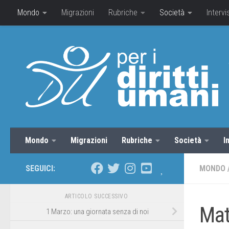
Mondo
Migrazioni
Rubriche
Società
Intervi
Mondo
Migrazioni
Rubriche
Società
I
SEGUICI:
MONDO
ARTICOLO SUCCESSIVO
Mat
1 Marzo: una giornata senza di noi