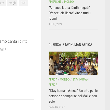
AMERICHE
/
MONDO
stro
mogli
ONG
“America latina. Diritti negati”.
“Venezuela libero” vince tutti i
round
1 DIC, 2024
mo canta i diritti
RUBRICA: STAY HUMAN AFRICA
 2015
AFRICA
/
MONDO
/
STAY HUMAN
AFRICA
“Stay human. Africa”. Un sito per le
persone scomparse del Mali e non
solo
24 MAG, 2025