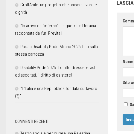
LASCI
CrottAbile: un progetto che unisce lavoro e
dignità
Comm
“Io arrivo dall’inferno”. La guerra in Ucraina
raccontata da Yuri Previtali
Parata Disability Pride Milano 2026: tutti sulla
stessa carrozza
Nom
Disability Pride 2026: il diritto di essere visti
ed ascoltati, il diritto di esistere!
Sito w
“L’Italia è una Repubblica fondata sul lavoro
(?)”
Sa
COMMENTI RECENTI
Teatro sociale per curare una Palestina