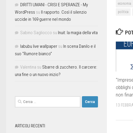
economia
DIRITTI UMANI - CRISI E SPERANZE - My
WordPress
su
Il rapporto. Così il silenzio
politica
uccide in 169 guerre nel mondo
POT
Sabino Sagliocco
su
Inuit: la magia della vita
labubu live wallpaper
su
In scena Danilo e il
suo “Rumore bianco”
Valentina
su
Sbarre di zucchero. Il carcere:
una fine o un nuovo inizio?
“Imprese 
obblighi 
non finan
13 FEBBRA
ARTICOLI RECENTI