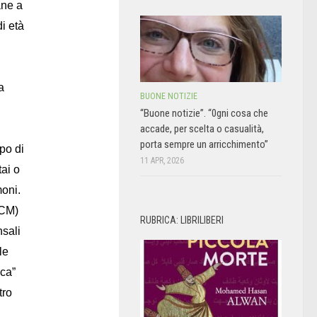
ane a
i età
a
BUONE NOTIZIE
“Buone notizie”. “0gni cosa che
accade, per scelta o casualità,
porta sempre un arricchimento”
po di
11 APR, 2026
ai o
moni.
CCM)
RUBRICA: LIBRILIBERI
nsali
le
ica”
tro