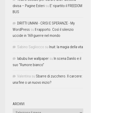
divisa – Pagine Esteri
su
E’ ripartito il FREEDOM
BUS
DIRITTI UMANI - CRISI E SPERANZE - My
WordPress
su
Il rapporto. Così il silenzio
uccide in 169 guerre nel mondo
Sabino Sagliocco
su
Inuit: la magia della vita
labubu live wallpaper
su
In scena Danilo e il
suo “Rumore bianco”
Valentina
su
Sbarre di zucchero. Il carcere:
una fine o un nuovo inizio?
ARCHIVI