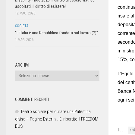
ascoltati, il diritto di esistere!
continua
12 MAG, 2026
risale a
deposita
SOCIETÀ
“L’Italia è una Repubblica fondata sul lavoro (?)”
corrente
1 MAG, 2026
secondo 
ministro
15%, con
ARCHIVI
L’Egitto
dei cert
Banca N
COMMENTI RECENTI
ogni sei
Teatro sociale per curare una Palestina
divisa – Pagine Esteri
su
E’ ripartito il FREEDOM
BUS
Tag:
ara