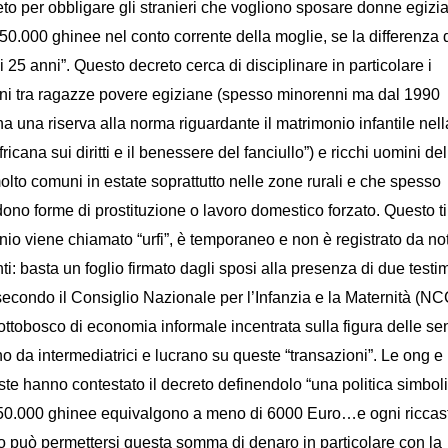
to per obbligare gli stranieri che vogliono sposare donne egizi
50.000 ghinee nel conto corrente della moglie, se la differenza d
i 25 anni”. Questo decreto cerca di disciplinare in particolare i
ni tra ragazze povere egiziane (spesso minorenni ma dal 1990
 ha una riserva alla norma riguardante il matrimonio infantile nell
fricana sui diritti e il benessere del fanciullo”) e ricchi uomini del
olto comuni in estate soprattutto nelle zone rurali e che spesso
no forme di prostituzione o lavoro domestico forzato. Questo ti
io viene chiamato “urfi”, è temporaneo e non è registrato
da not
ti: basta un foglio
firmato dagli sposi alla presenza di due testi
 secondo il Consiglio Nazionale per l’Infanzia e la Maternità (N
ottobosco di economia informale incentrata sulla figura delle se
o da intermediatrici e lucrano su queste “transazioni”. Le ong e 
te hanno contestato il decreto definendolo “una politica simbol
50.000 ghinee equivalgono a meno di 6000 Euro…e ogni riccas
o può permettersi questa somma di denaro in particolare con la