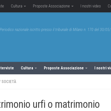
ste
Cultura
Proposte Associazione
I nostri video
C
Periodico nazionale iscritto presso il tribunale di Milano n. 170 del 30/0
nterviste
Cultura
Proposte Associazione
I nostri v
/
SOCIETÀ
rimonio urfi o matrimonio