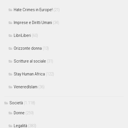
Hate Crimes in Europe!
(21)
Imprese e Diritti Umani
(34)
LibriLiberi
(60)
Orizzonte donna
(13)
Scritture al sociale
(31)
Stay Human Africa
(122)
VeneredIslam
(36)
Società
(1.118)
Donne
(259)
Legalità
(383)