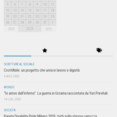
5
6
7
8
9
10
11
12
13
14
15
16
17
18
19
20
21
22
23
24
25
26
27
28
29
30
31
1
2024
2023
2025
SCRITTURE AL SOCIALE
CrottAbile: un progetto che unisce lavoro e dignità
6 AGO, 2026
MONDO
“Io arrivo dall’inferno”. La guerra in Ucraina raccontata da Yuri Previtali
14 LUG, 2026
SOCIETÀ
Parata Disability Pride Milano 2026: tutti sulla stessa carrozza