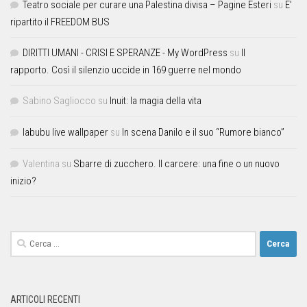
Teatro sociale per curare una Palestina divisa – Pagine Esteri
su
E’
ripartito il FREEDOM BUS
DIRITTI UMANI - CRISI E SPERANZE - My WordPress
su
Il
rapporto. Così il silenzio uccide in 169 guerre nel mondo
Sabino Sagliocco
su
Inuit: la magia della vita
labubu live wallpaper
su
In scena Danilo e il suo “Rumore bianco”
Valentina
su
Sbarre di zucchero. Il carcere: una fine o un nuovo
inizio?
ARTICOLI RECENTI