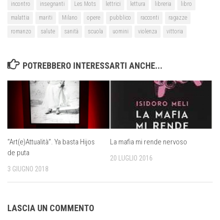
incontro
insegnanti
Les Mots
lettrici
lettura
libreria
libro
malattia
mariti
Milano
opere
pubblico
racconti
ragazze
romanzo
salute
sanità
scuola
uomini
violenza
vittoria
POTREBBERO INTERESSARTI ANCHE...
“Art(e)Attualità”. Ya basta Hijos
La mafia mi rende nervoso
de puta
20 LUGLIO 2016
3 GIUGNO 2018
LASCIA UN COMMENTO