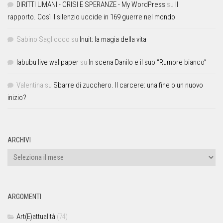
DIRITTI UMANI - CRISI E SPERANZE - My WordPress
su
Il
rapporto. Così il silenzio uccide in 169 guerre nel mondo
Sabino Sagliocco
su
Inuit: la magia della vita
labubu live wallpaper
su
In scena Danilo e il suo “Rumore bianco”
Valentina
su
Sbarre di zucchero. Il carcere: una fine o un nuovo
inizio?
ARCHIVI
ARGOMENTI
Art(E)attualità
(74)