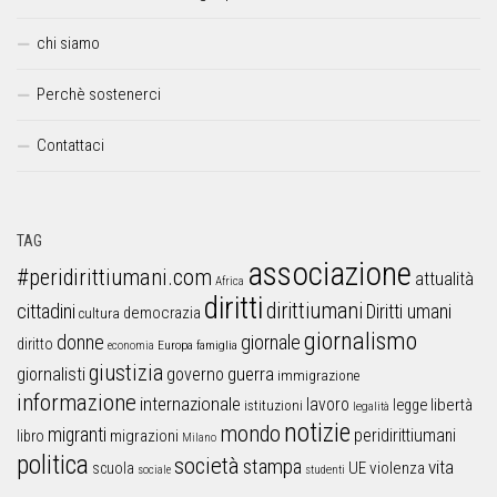
chi siamo
Perchè sostenerci
Contattaci
TAG
associazione
#peridirittiumani.com
attualità
Africa
diritti
dirittiumani
cittadini
Diritti umani
democrazia
cultura
giornalismo
donne
giornale
diritto
Europa
famiglia
economia
giustizia
guerra
giornalisti
governo
immigrazione
informazione
internazionale
lavoro
libertà
legge
istituzioni
legalità
notizie
mondo
migranti
peridirittiumani
libro
migrazioni
Milano
politica
società
stampa
vita
UE
violenza
scuola
sociale
studenti