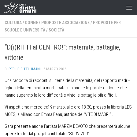
CULTURA
/
DONNE
/
PROPOSTE ASSOCIAZIONE
/
PROPOSTE PER
SCUOLE E UNIVERSITÀ
/
SOCIETÀ
“D(i)RITTI al CENTRO!”: maternità, battaglie,
vittorie
DI
PER I DIRITTI UMANI
·
5 MARZO 2016
Una raccolta di racconti sul tema della maternità, del rapporto madri-
figlie, della femminilità mortificata, ma anche le parole di donne che
hanno superato le loro difficoltà e vinto le battaglie più difficili.
Vi aspettiamo mercoledì 9 marzo, alle ore 18.30, presso la libreria LES
MOTS, a Milano con Emma Fenu, autrice de “VITE DI MADRI” .
Sarà presente anche l’artista MARZIA DEVOTO che presenterà alcune
opere tratte dal progetto intitolato “SURVIVOR”.