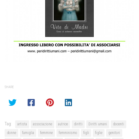
SHARE
Tag:
artista
associazione
autrice
diritti
Diritti umani
docenti
donne
famiglia
femmine
femminismo
figli
figlie
genitori